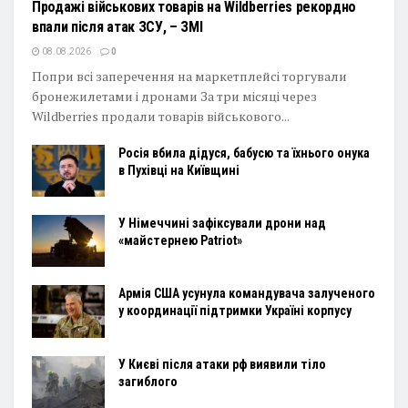
Продажі військових товарів на Wildberries рекордно
впали після атак ЗСУ, – ЗМІ
08.08.2026
0
Попри всі заперечення на маркетплейсі торгували
бронежилетами і дронами За три місяці через
Wildberries продали товарів військового...
Росія вбила дідуся, бабусю та їхнього онука
в Пухівці на Київщині
У Німеччині зафіксували дрони над
«майстернею Patriot»
Армія США усунула командувача залученого
у координації підтримки Україні корпусу
У Києві після атаки рф виявили тіло
загиблого