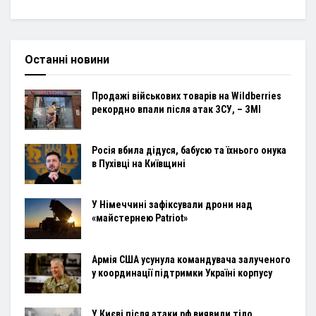
Останні новини
Продажі військових товарів на Wildberries
рекордно впали після атак ЗСУ, – ЗМІ
Росія вбила дідуся, бабусю та їхнього онука
в Пухівці на Київщині
У Німеччині зафіксували дрони над
«майстернею Patriot»
Армія США усунула командувача залученого
у координації підтримки Україні корпусу
У Києві після атаки рф виявили тіло