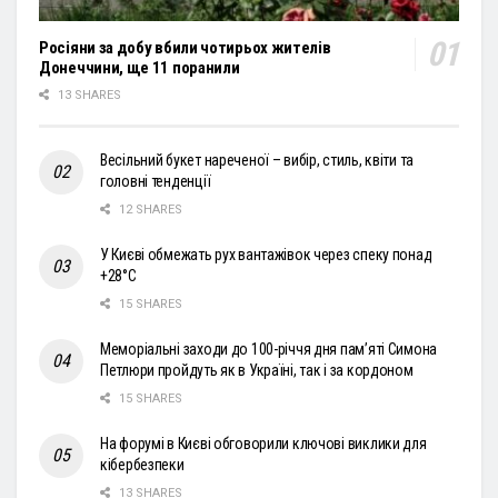
Росіяни за добу вбили чотирьох жителів
Донеччини, ще 11 поранили
13 SHARES
Весільний букет нареченої – вибір, стиль, квіти та
головні тенденції
12 SHARES
У Києві обмежать рух вантажівок через спеку понад
+28°С
15 SHARES
Меморіальні заходи до 100-річчя дня пам’яті Симона
Петлюри пройдуть як в Україні, так і за кордоном
15 SHARES
На форумі в Києві обговорили ключові виклики для
кібербезпеки
13 SHARES