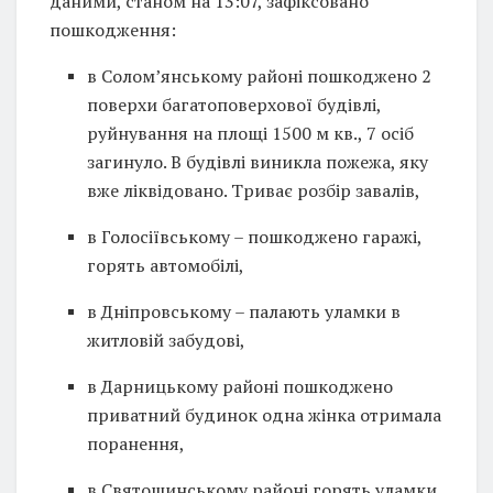
даними, станом на 13:07, зафіксовано
пошкодження:
в Солом’янському районі пошкоджено 2
поверхи багатоповерхової будівлі,
руйнування на площі 1500 м кв., 7 осіб
загинуло. В будівлі виникла пожежа, яку
вже ліквідовано. Триває розбір завалів,
в Голосіївському – пошкоджено гаражі,
горять автомобілі,
в Дніпровському – палають уламки в
житловій забудові,
в Дарницькому районі пошкоджено
приватний будинок одна жінка отримала
поранення,
в Святошинському районі горять уламки