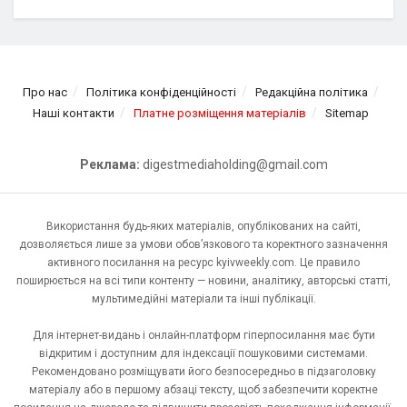
Про нас
Політика конфіденційності
Редакційна політика
Наші контакти
Платне розміщення матеріалів
Sitemap
Реклама:
digestmediaholding@gmail.com
Використання будь-яких матеріалів, опублікованих на сайті,
дозволяється лише за умови обов’язкового та коректного зазначення
активного посилання на ресурс kyivweekly.com. Це правило
поширюється на всі типи контенту — новини, аналітику, авторські статті,
мультимедійні матеріали та інші публікації.
Для інтернет-видань і онлайн-платформ гіперпосилання має бути
відкритим і доступним для індексації пошуковими системами.
Рекомендовано розміщувати його безпосередньо в підзаголовку
матеріалу або в першому абзаці тексту, щоб забезпечити коректне