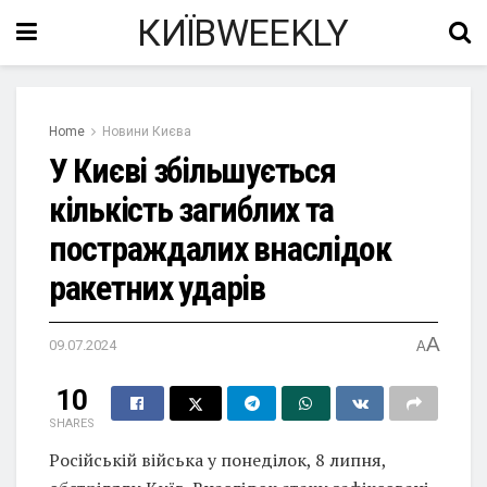
КИЇВWEEKLY
Home
Новини Києва
У Києві збільшується
кількість загиблих та
постраждалих внаслідок
ракетних ударів
A
09.07.2024
A
10
SHARES
Російській війська у понеділок, 8 липня,