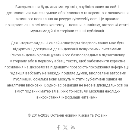
Використання будь-яких матеріалів, опублікованих на сайті,
дозволяється лише за умови обов’язкового та коректного зазначення
активного посилання на ресурс kyivweekly.com. Це правило
поширюється на всі типи контенту — новини, аналітику, авторські статті,
мультимедійні матеріали та інші публікації.
Для інтернет-видань і онлайн-платформ гіперпосилання має бути
відкритим і доступним для індексації пошуковими системами.
Рекомендовано розміщувати його безпосередньо в підзаголовку
матеріалу або в першому абзаці тексту, щоб забезпечити коректне
посилання на джерело та підвищити прозорість походження інформації.
Редакція вебсайту не завжди поділяє думки, висловлені авторами
публікацій, оскільки вони можуть містити суб’єктивні оцінки чи
аналітичні висновки. Водночас редакція не несе відповідальності за
зміст поданих матеріалів, їхню точність чи можливі наслідки
використання інформації читачами.
© 2016-2026 Останні новини Києва та України