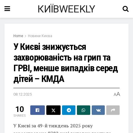
КИЇВWEEKLY
Home
Новини Києва
У Києві знижується
захворюваність на грип та
ГРВІ, менше випадків серед
дітей – КМДА
A
08.12.2025
A
10
SHARES
У Києві за 49-й тиждень 2025 року