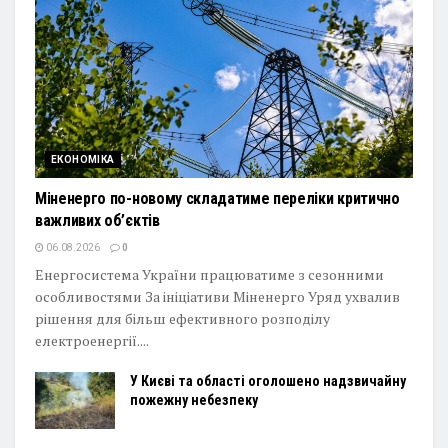
ЕКОНОМІКА
Міненерго по-новому складатиме переліки критично
важливих об’єктів
06.08.2026
0
Енергосистема України працюватиме з сезонними
особливостями За ініціативи Міненерго Уряд ухвалив
рішення для більш ефективного розподілу
електроенергії....
У Києві та області оголошено надзвичайну
пожежну небезпеку