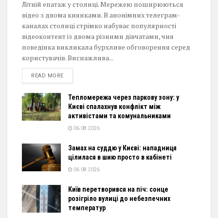
Літній епатаж у столиці. Мережею поширюються
відео з двома киянками. В анонімних телеграм-
каналах столиці стрімко набуває популярності
відеоконтент із двома різними дівчатами, чия
поведінка викликала бурхливе обговорення серед
користувачів. Виснажлива...
DETAILS
READ MORE
Тепломережа через паркову зону: у
Києві спалахнув конфлікт між
активістами та комунальниками
06.08.2026
Замах на суддю у Києві: нападниця
цілилася в шию просто в кабінеті
06.08.2026
Київ перетворився на піч: сонце
розігріло вулиці до небезпечних
температур