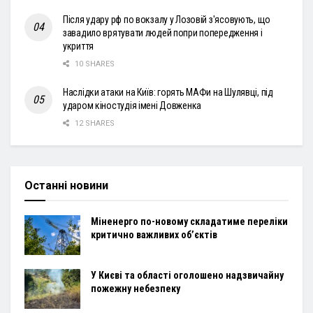
Після удару рф по вокзалу у Лозовій з'ясовують, що
завадило врятувати людей попри попередження і
укриття
10 SHARES
Наслідки атаки на Київ: горять МАФи на Шулявці, під
ударом кіностудія імені Довженка
12 SHARES
Останні новини
Міненерго по-новому складатиме переліки
критично важливих об’єктів
У Києві та області оголошено надзвичайну
пожежну небезпеку