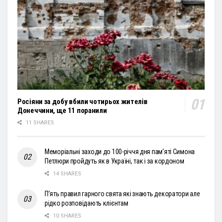
Росіяни за добу вбили чотирьох жителів
Донеччини, ще 11 поранили
11 SHARES
Меморіальні заходи до 100-річчя дня пам’яті Симона
Петлюри пройдуть як в Україні, так і за кордоном
14 SHARES
П’ять правил гарного свята які знають декоратори але
рідко розповідають клієнтам
10 SHARES