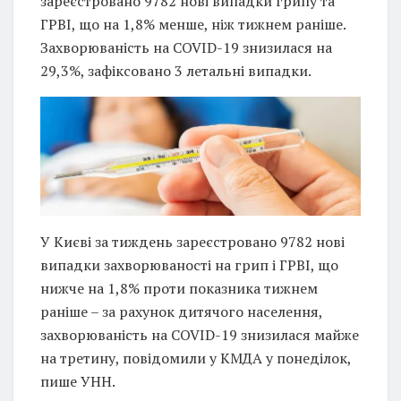
зареєстровано 9782 нові випадки грипу та
ГРВІ, що на 1,8% менше, ніж тижнем раніше.
Захворюваність на COVID-19 знизилася на
29,3%, зафіксовано 3 летальні випадки.
У Києві за тиждень зареєстровано 9782 нові
випадки захворюваності на грип і ГРВІ, що
нижче на 1,8% проти показника тижнем
раніше – за рахунок дитячого населення,
захворюваність на COVID-19 знизилася майже
на третину, повідомили у КМДА у понеділок,
пише УНН.