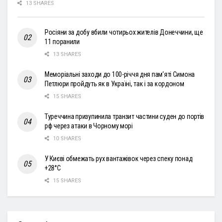
13 SHARES
Росіяни за добу вбили чотирьох жителів Донеччини, ще
11 поранили
13 SHARES
Меморіальні заходи до 100-річчя дня пам’яті Симона
Петлюри пройдуть як в Україні, так і за кордоном
15 SHARES
Туреччина призупинила транзит частини суден до портів
рф через атаки в Чорному морі
10 SHARES
У Києві обмежать рух вантажівок через спеку понад
+28°С
15 SHARES