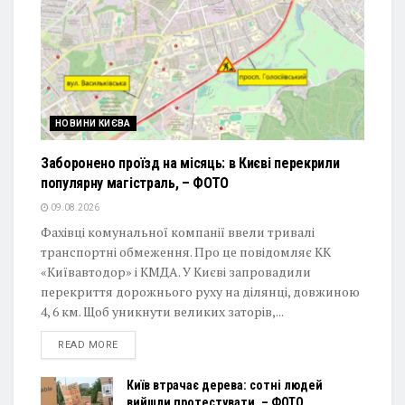
НОВИНИ КИЄВА
Заборонено проїзд на місяць: в Києві перекрили
популярну магістраль, – ФОТО
09.08.2026
Фахівці комунальної компанії ввели тривалі
транспортні обмеження. Про це повідомляє КК
«Київавтодор» і КМДА. У Києві запровадили
перекриття дорожнього руху на ділянці, довжиною
4, 6 км. Щоб уникнути великих заторів,...
DETAILS
READ MORE
Київ втрачає дерева: сотні людей
вийшли протестувати, – ФОТО