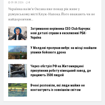
09.08.2026
0
Українка на ім’я Оксана вже понад рік живе у
румунському місті Клуж-Напока. Його вважають чи не
найдорожчим...
Затримання керівника CEO Club Карчука:
нові деталі справи в ексклюзиві РБК-
Україна
У Молдові пролунав вибух: на місці знайшли
уламки бойового дрона
Через обстріл РФ на Житомирщині
призупинив роботу німецький завод, де
працюють 3500 людей
Вчені розповіли, які люди майже не
контактують із зовнішнім світом