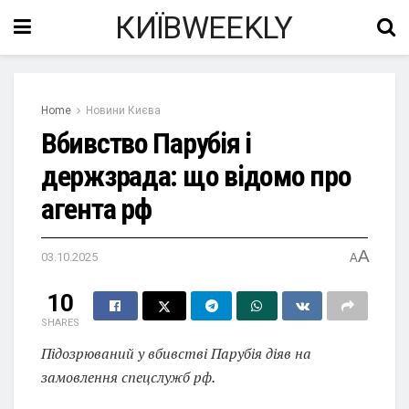
КИЇВWEEKLY
Home
Новини Києва
Вбивство Парубія і
держзрада: що відомо про
агента рф
A
03.10.2025
A
10
SHARES
Підозрюваний у вбивстві Парубія діяв на
замовлення спецслужб рф.