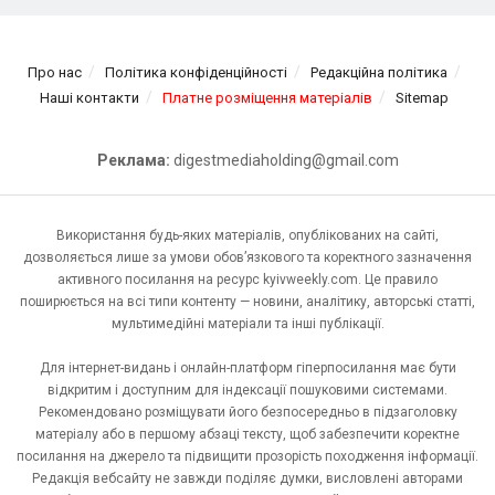
Про нас
Політика конфіденційності
Редакційна політика
Наші контакти
Платне розміщення матеріалів
Sitemap
Реклама:
digestmediaholding@gmail.com
Використання будь-яких матеріалів, опублікованих на сайті,
дозволяється лише за умови обов’язкового та коректного зазначення
активного посилання на ресурс kyivweekly.com. Це правило
поширюється на всі типи контенту — новини, аналітику, авторські статті,
мультимедійні матеріали та інші публікації.
Для інтернет-видань і онлайн-платформ гіперпосилання має бути
відкритим і доступним для індексації пошуковими системами.
Рекомендовано розміщувати його безпосередньо в підзаголовку
матеріалу або в першому абзаці тексту, щоб забезпечити коректне
посилання на джерело та підвищити прозорість походження інформації.
Редакція вебсайту не завжди поділяє думки, висловлені авторами