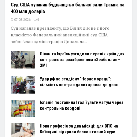
Суд США зупинив будівництво бальної зали Трампа за
400 млн доларів
07.08.2026
0
Суд нагадав президенту, що Білий дім не є його
власністю Федеральний апеляційний суд США
зобов'язав адміністрацію Дональда...
Ліван та Ізраїль узгодили перелік країн для
контролю за роззброєнням «Хезболли» –
ЗМІ
Удар рф по стадіону "Чорноморець":
кількість постраждалих зросла до двох
Іспанія поставила Італії ультиматум через
контроль на кордоні
Нова професія за два місяці: для ВПО на
Київщині відкрили безкоштовний курс