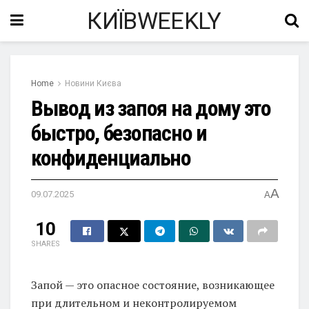
КИЇВWEEKLY
Home
Новини Києва
Вывод из запоя на дому это
быстро, безопасно и
конфиденциально
A
09.07.2025
A
10
SHARES
Запой — это опасное состояние, возникающее
при длительном и неконтролируемом