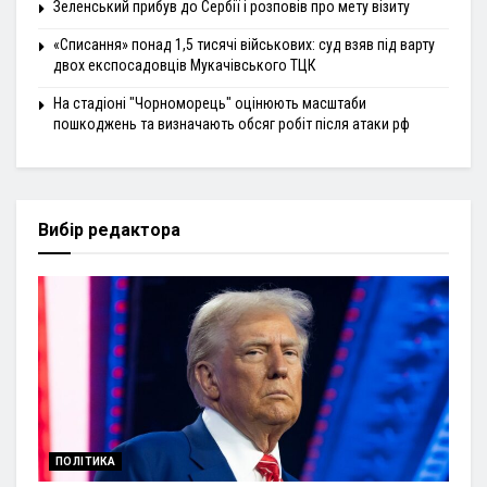
Зеленський прибув до Сербії і розповів про мету візиту
«Списання» понад 1,5 тисячі військових: суд взяв під варту
двох експосадовців Мукачівського ТЦК
На стадіоні "Чорноморець" оцінюють масштаби
пошкоджень та визначають обсяг робіт після атаки рф
Вибір редактора
ПОЛІТИКА