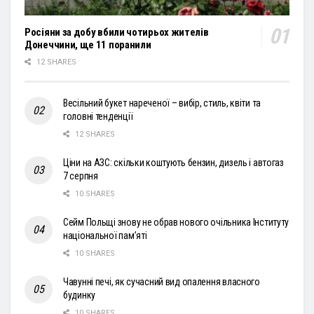
Росіяни за добу вбили чотирьох жителів
Донеччини, ще 11 поранили
12 SHARES
Весільний букет нареченої – вибір, стиль, квіти та
головні тенденції
12 SHARES
Ціни на АЗС: скільки коштують бензин, дизель і автогаз
7 серпня
10 SHARES
Сейм Польщі знову не обрав нового очільника Інституту
національної пам’яті
10 SHARES
Чавунні печі, як сучасний вид опалення власного
будинку
10 SHARES