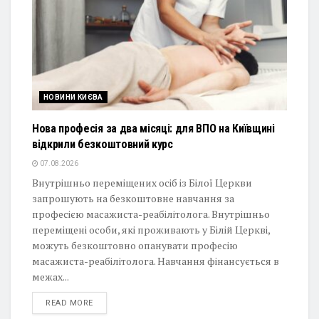
НОВИНИ КИЄВА
Нова професія за два місяці: для ВПО на Київщині
відкрили безкоштовний курс
07.08.2026
Внутрішньо переміщених осіб із Білої Церкви
запрошують на безкоштовне навчання за
професією масажиста-реабілітолога. Внутрішньо
переміщені особи, які проживають у Білій Церкві,
можуть безкоштовно опанувати професію
масажиста-реабілітолога. Навчання фінансується в
межах...
DETAILS
READ MORE