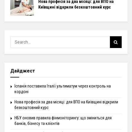
Нова професія за два місяці: для ВПО на
Київщині відкрили безкоштовний курс
Дайджест
Іспанія поставила Італії ультиматум через контроль на
кордоні
Нова професія за два місяці: для ВПО на Київщині відкрили
безкоштовний курс
НБУ оновив правила фінмоніторингу: що зміниться для
банків, бізнесу та клієнтів