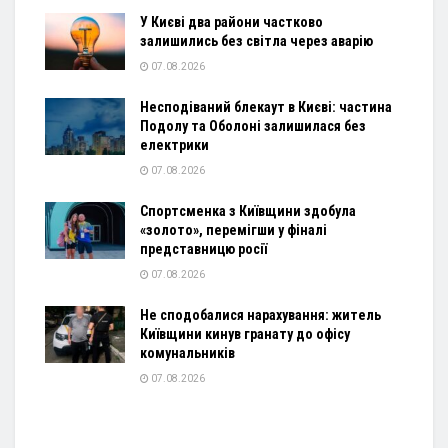
У Києві два райони частково
залишились без світла через аварію
07.08.2026
Несподіваний блекаут в Києві: частина
Подолу та Оболоні залишилася без
електрики
07.08.2026
Спортсменка з Київщини здобула
«золото», перемігши у фіналі
представницю росії
07.08.2026
Не сподобалися нарахування: житель
Київщини кинув гранату до офісу
комунальників
07.08.2026