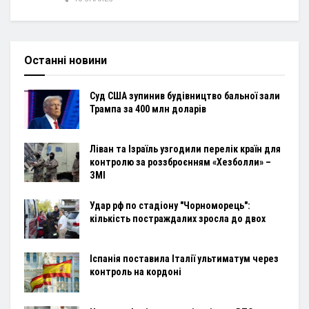
Останні новини
Суд США зупинив будівництво бальної зали
Трампа за 400 млн доларів
Ліван та Ізраїль узгодили перелік країн для
контролю за роззброєнням «Хезболли» –
ЗМІ
Удар рф по стадіону "Чорноморець":
кількість постраждалих зросла до двох
Іспанія поставила Італії ультиматум через
контроль на кордоні