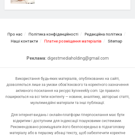
Про нас
Політика конфіденційності
Редакційна політика
Наші контакти
Платне розміщення матеріалів
Sitemap
Реклама:
digestmediaholding@gmail.com
Використання будь-яких матеріалів, опублікованих на сайті,
дозволяється лише за умови обов’язкового та коректного зазначення
активного посилання на ресурс kyivweekly.com. Це правило
поширюється на всі типи контенту — новини, аналітику, авторські статті,
мультимедійні матеріали та інші публікації.
Для інтернет-видань і онлайн-платформ гіперпосилання має бути
відкритим і доступним для індексації пошуковими системами.
Рекомендовано розміщувати його безпосередньо в підзаголовку
матеріалу або в першому абзаці тексту, щоб забезпечити коректне