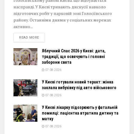
Голосіївському районі Києва. Що відбувається
насправді. У Києві тривають дискусії навколо
підготовчих робіт у парковій зоні Голосіївського
району. Останніми днями у соціальних мережах
активно...
DETAILS
READ MORE
Яблучний Спас 2026 у Києві: дата,
традиції, що освячують і головні
заборони свята
07.08.2026
У Києві готували новий теракт: жінка
заклала вибухівку під авто військового
07.08.2026
У Києві лікарку підозрюють у фатальній
помилці: пацієнтка втратила дитину та
матку
07.08.2026