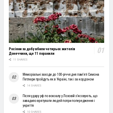
Росіяни за добу вбили чотирьох жителів
Донеччини, ще 11 поранили
11 SHARES
Меморіальні заходи до 100-річчя дня пам’яті Симона
Петлюри пройдуть як в Україні, так і за кордоном
14 SHARES
Після удару рф по вокзалу у Лозовій з'ясовують, що
завадило врятувати людей попри попередження і
укриття
10 SHARES