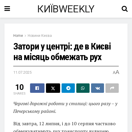
КИЇВWEEKLY
Home
Новини Києва
Затори у центрі: де в Києві
на місяць обмежать рух
A
11.07.2025
A
10
SHARES
Чергові дорожні роботи у столиці: цього разу – у
Печерському районі.
Від завтра, 12 липня, і до 10 серпня частково
обмежуватимуть рух транспорту вулицею