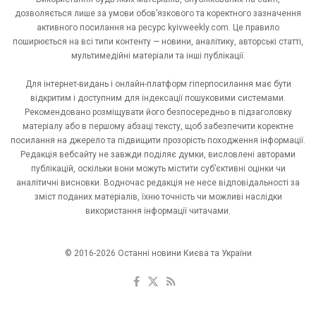
дозволяється лише за умови обов’язкового та коректного зазначення
активного посилання на ресурс kyivweekly.com. Це правило
поширюється на всі типи контенту — новини, аналітику, авторські статті,
мультимедійні матеріали та інші публікації.
Для інтернет-видань і онлайн-платформ гіперпосилання має бути
відкритим і доступним для індексації пошуковими системами.
Рекомендовано розміщувати його безпосередньо в підзаголовку
матеріалу або в першому абзаці тексту, щоб забезпечити коректне
посилання на джерело та підвищити прозорість походження інформації.
Редакція вебсайту не завжди поділяє думки, висловлені авторами
публікацій, оскільки вони можуть містити суб’єктивні оцінки чи
аналітичні висновки. Водночас редакція не несе відповідальності за
зміст поданих матеріалів, їхню точність чи можливі наслідки
використання інформації читачами.
© 2016-2026 Останні новини Києва та України