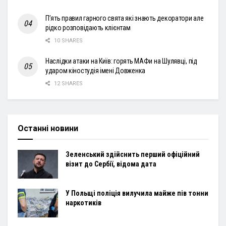
П’ять правил гарного свята які знають декоратори але
рідко розповідають клієнтам
10 SHARES
Наслідки атаки на Київ: горять МАФи на Шулявці, під
ударом кіностудія імені Довженка
12 SHARES
Останні новини
Зеленський здійснить перший офіційний
візит до Сербії, відома дата
У Польщі поліція вилучила майже пів тонни
наркотиків