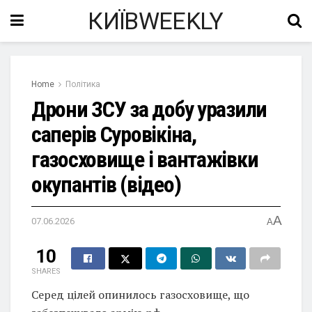
КИЇВWEEKLY
Home
Політика
Дрони ЗСУ за добу уразили
саперів Суровікіна,
газосховище і вантажівки
окупантів (відео)
A
07.06.2026
A
10
SHARES
Серед цілей опинилось газосховище, що