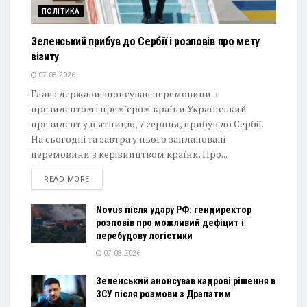
ПОЛІТИКА
Зеленський прибув до Сербії і розповів про мету
візиту
07.08.2026
Глава держави анонсував перемовини з
президентом і прем'єром країни Український
президент у п'ятницю, 7 серпня, прибув до Сербії.
На сьогодні та завтра у нього заплановані
перемовини з керівництвом країни. Про...
DETAILS
READ MORE
Novus після удару РФ: гендиректор
розповів про можливий дефіцит і
перебудову логістики
07.08.2026
Зеленський анонсував кадрові рішення в
ЗСУ після розмови з Драпатим