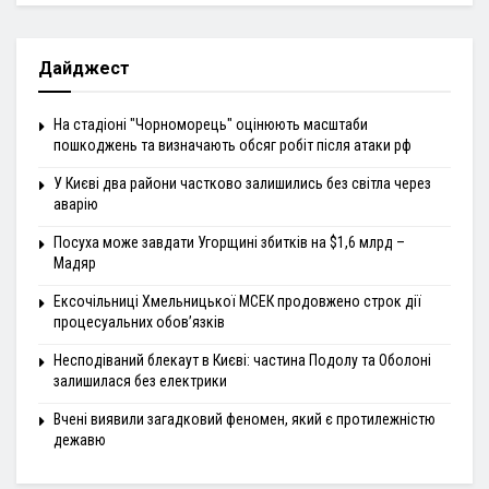
Дайджест
На стадіоні "Чорноморець" оцінюють масштаби
пошкоджень та визначають обсяг робіт після атаки рф
У Києві два райони частково залишились без світла через
аварію
Посуха може завдати Угорщині збитків на $1,6 млрд –
Мадяр
Ексочільниці Хмельницької МСЕК продовжено строк дії
процесуальних обов’язків
Несподіваний блекаут в Києві: частина Подолу та Оболоні
залишилася без електрики
Вчені виявили загадковий феномен, який є протилежністю
дежавю