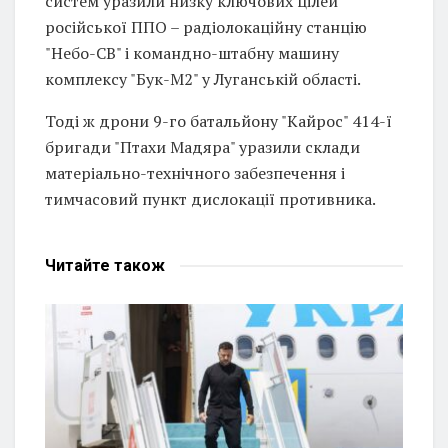
систем уразили низку ключових цілей
російської ППО – радіолокаційну станцію
"Небо-СВ" і командно-штабну машину
комплексу "Бук-М2" у Луганській області.
Тоді ж дрони 9-го батальйону "Кайрос" 414-ї
бригади "Птахи Мадяра" уразили склади
матеріально-технічного забезпечення і
тимчасовий пункт дислокації противника.
Читайте
також