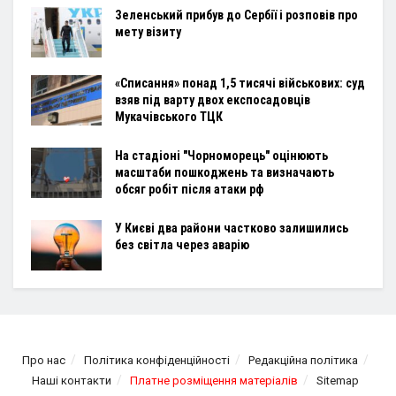
Зеленський прибув до Сербії і розповів про
мету візиту
«Списання» понад 1,5 тисячі військових: суд
взяв під варту двох експосадовців
Мукачівського ТЦК
На стадіоні "Чорноморець" оцінюють
масштаби пошкоджень та визначають
обсяг робіт після атаки рф
У Києві два райони частково залишились
без світла через аварію
Про нас
Політика конфіденційності
Редакційна політика
Наші контакти
Платне розміщення матеріалів
Sitemap