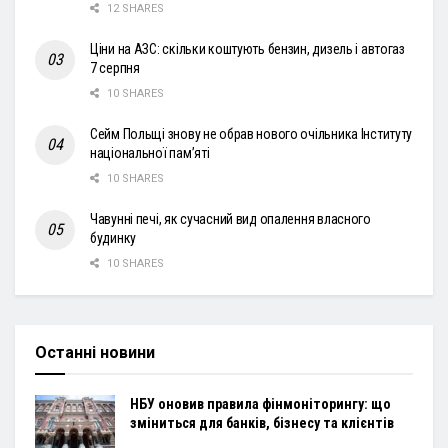
12 SHARES
Ціни на АЗС: скільки коштують бензин, дизель і автогаз
7 серпня
10 SHARES
Сейм Польщі знову не обрав нового очільника Інституту
національної пам’яті
10 SHARES
Чавунні печі, як сучасний вид опалення власного
будинку
10 SHARES
Останні новини
НБУ оновив правила фінмоніторингу: що
зміниться для банків, бізнесу та клієнтів