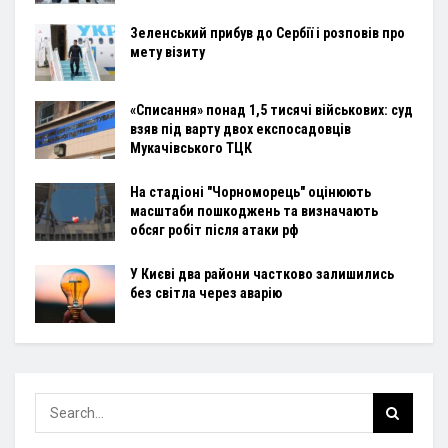
Зеленський прибув до Сербії і розповів про
мету візиту
«Списання» понад 1,5 тисячі військових: суд
взяв під варту двох експосадовців
Мукачівського ТЦК
На стадіоні "Чорноморець" оцінюють
масштаби пошкоджень та визначають
обсяг робіт після атаки рф
У Києві два райони частково залишились
без світла через аварію