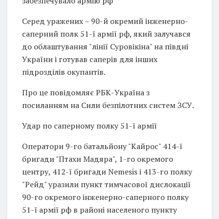
забезпечувало армію рф
Серед уражених – 90-й окремий інженерно-
саперний полк 51-ї армії рф, який залучався
до облаштування "лінії Суровікіна" на півдні
України і готував саперів для інших
підрозділів окупантів.
Про це повідомляє РБК-Україна з
посиланням на Сили безпілотних систем ЗСУ.
Удар по саперному полку 51-ї армії
Оператори 9-го батальйону "Кайрос" 414-ї
бригади "Птахи Мадяра", 1-го окремого
центру, 412-ї бригади Nemesis і 413-го полку
"Рейд" уразили пункт тимчасової дислокації
90-го окремого інженерно-саперного полку
51-ї армії рф в районі населеного пункту