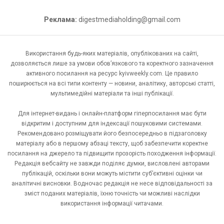
Реклама:
digestmediaholding@gmail.com
Використання будь-яких матеріалів, опублікованих на сайті,
дозволяється лише за умови обов’язкового та коректного зазначення
активного посилання на ресурс kyivweekly.com. Це правило
поширюється на всі типи контенту — новини, аналітику, авторські статті,
мультимедійні матеріали та інші публікації.
Для інтернет-видань і онлайн-платформ гіперпосилання має бути
відкритим і доступним для індексації пошуковими системами.
Рекомендовано розміщувати його безпосередньо в підзаголовку
матеріалу або в першому абзаці тексту, щоб забезпечити коректне
посилання на джерело та підвищити прозорість походження інформації.
Редакція вебсайту не завжди поділяє думки, висловлені авторами
публікацій, оскільки вони можуть містити суб’єктивні оцінки чи
аналітичні висновки. Водночас редакція не несе відповідальності за
зміст поданих матеріалів, їхню точність чи можливі наслідки
використання інформації читачами.