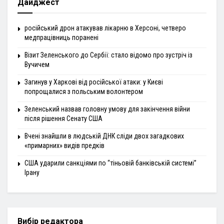
Дайджест
російський дрон атакував лікарню в Херсоні, четверо
медпрацівниць поранені
Візит Зеленського до Сербії: стало відомо про зустріч із
Вучичем
Загинув у Харкові від російської атаки: у Києві
попрощалися з польським волонтером
Зеленський назвав головну умову для закінчення війни
після рішення Сенату США
Вчені знайшли в людській ДНК сліди двох загадкових
«примарних» видів предків
США ударили санкціями по “тіньовій банківській системі”
Ірану
Вибір редактора