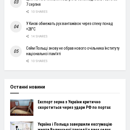
7 серпня
10 SHARES
У Києві обмежать рух вантажівок через спеку понад
+28°С
14 SHARES
Сейм Польщі знову не обрав нового очільника Інституту
національної пам’яті
10 SHARES
Останні новини
Експорт зерна з України критично
скоротиться через удари РФ по портах
Україна і Польща завершили ексгумацію
жертв Волинської трагедії у двох селах