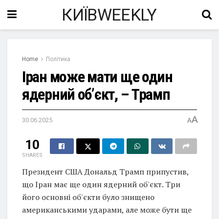
КИЇВWEEKLY
Home
Політика
Іран може мати ще один
ядерний об’єкт, – Трамп
A
30.06.2025
A
10
SHARES
Президент США Дональд Трамп припустив,
що Іран має ще один ядерний об'єкт. Три
його основні об'єкти було знищено
американськими ударами, але може бути ще