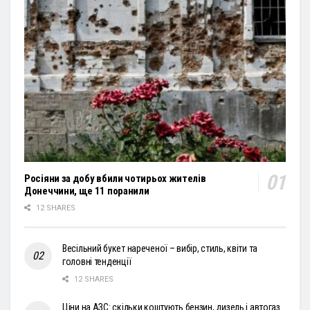
Росіяни за добу вбили чотирьох жителів
Донеччини, ще 11 поранили
12 SHARES
Весільний букет нареченої – вибір, стиль, квіти та
головні тенденції
12 SHARES
Ціни на АЗС: скільки коштують бензин, дизель і автогаз