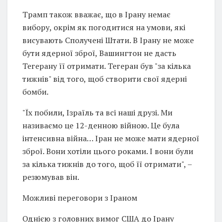
Трамп також вважає, що в Ірану немає
вибору, окрім як погодитися на умови, які
висувають Сполучені Штати. В Ірану не може
бути ядерної зброї, Вашингтон не дасть
Тегерану її отримати. Тегеран був "за кілька
тижнів" від того, щоб створити свої ядерні
бомби.
"Їх побили, Ізраїль та всі наші друзі. Ми
називаємо це 12-денною війною. Це була
інтенсивна війна… Іран не може мати ядерної
зброї. Вони хотіли цього роками. І вони були
за кілька тижнів до того, щоб її отримати", –
резюмував він.
Можливі переговори з Іраном
Однією з головних вимог США до Ірану