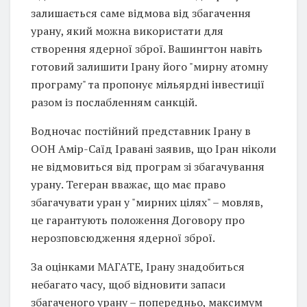
залишається саме відмова від збагачення
урану, який можна використати для
створення ядерної зброї. Вашингтон навіть
готовий залишити Ірану його "мирну атомну
програму" та пропонує мільярдні інвестиції
разом із послабленням санкцій.
Водночас постійний представник Ірану в
ООН Амір-Саїд Іравані заявив, що Іран ніколи
не відмовиться від програм зі збагачування
урану. Тегеран вважає, що має право
збагачувати уран у "мирних цілях" – мовляв,
це гарантують положення Договору про
нерозповсюдження ядерної зброї.
За оцінками МАГАТЕ, Ірану знадобиться
небагато часу, щоб відновити запаси
збагаченого урану – попередньо, максимум