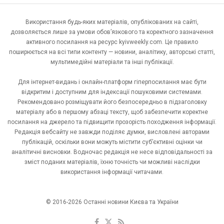
Використання будь-яких матеріалів, опублікованих на сайті,
дозволяється лише за умови обов’язкового та коректного зазначення
активного посилання на ресурс kyivweekly.com. Це правило
поширюється на всі типи контенту — новини, аналітику, авторські статті,
мультимедійні матеріали та інші публікації.
Для інтернет-видань і онлайн-платформ гіперпосилання має бути
відкритим і доступним для індексації пошуковими системами.
Рекомендовано розміщувати його безпосередньо в підзаголовку
матеріалу або в першому абзаці тексту, щоб забезпечити коректне
посилання на джерело та підвищити прозорість походження інформації.
Редакція вебсайту не завжди поділяє думки, висловлені авторами
публікацій, оскільки вони можуть містити суб’єктивні оцінки чи
аналітичні висновки. Водночас редакція не несе відповідальності за
зміст поданих матеріалів, їхню точність чи можливі наслідки
використання інформації читачами.
© 2016-2026 Останні новини Києва та України