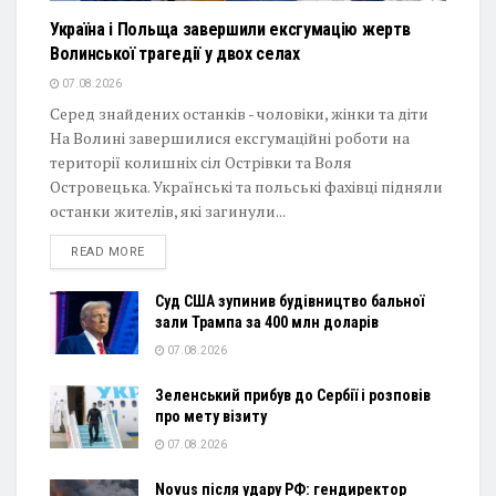
Україна і Польща завершили ексгумацію жертв
Волинської трагедії у двох селах
07.08.2026
Серед знайдених останків - чоловіки, жінки та діти
На Волині завершилися ексгумаційні роботи на
території колишніх сіл Острівки та Воля
Островецька. Українські та польські фахівці підняли
останки жителів, які загинули...
DETAILS
READ MORE
Суд США зупинив будівництво бальної
зали Трампа за 400 млн доларів
07.08.2026
Зеленський прибув до Сербії і розповів
про мету візиту
07.08.2026
Novus після удару РФ: гендиректор