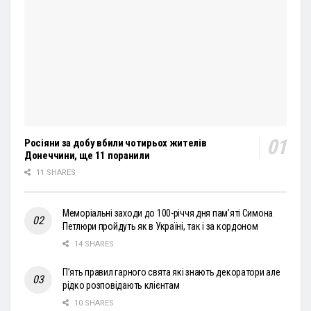
Росіяни за добу вбили чотирьох жителів
Донеччини, ще 11 поранили
11 SHARES
Меморіальні заходи до 100-річчя дня пам’яті Симона
Петлюри пройдуть як в Україні, так і за кордоном
14 SHARES
П’ять правил гарного свята які знають декоратори але
рідко розповідають клієнтам
10 SHARES