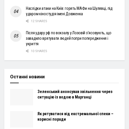
Наслідки атаки на Київ: горять МАФи на Шулявці, під
ударом кіностудія імені Довженка
12 SHARES
Після удару рф по вокзалу у Лозовій з'ясовують, що
завадило врятувати людей попри попередження і
укриття
10 SHARES
Останні новини
Зеленський анонсував звільнення через
ситуацію із водою в Марганці
Як рятуватися від екстремальної спеки –
корисні поради