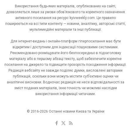
Використання будь-яких матеріалів, опублікованих на сайті,
дозволяється лише за умови обов’язкового та коректного зазначення
активного посилання на ресурс kyivweekly.com. Це правило
поширюється на всі типи контенту — новини, аналітику, авторські статті,
мультимедійні матеріали та інші публікації.
Для інтернет-видань і онлайн-платформ гіперпосилання має бути
відкритим і доступним для індексації пошуковими системами.
Рекомендовано розміщувати його безпосередньо в підзаголовку
матеріалу або в першому абзаці тексту, щоб забезпечити коректне
посилання на джерело та підвищити прозорість походження інформації.
Редакція вебсайту не завжди поділяє думки, висловлені авторами
публікацій, оскільки вони можуть містити суб’єктивні оцінки чи
аналітичні висновки. Водночас редакція не несе відповідальності за
зміст поданих матеріалів, їхню точність чи можливі наслідки
використання інформації читачами.
© 2016-2026 Останні новини Києва та України