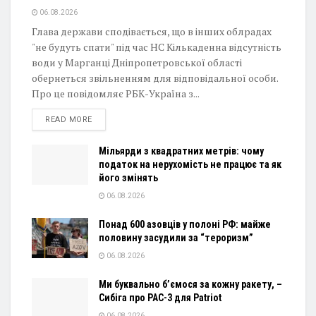
06.08.2026
Глава держави сподівається, що в інших облрадах
"не будуть спати" під час НС Кількаденна відсутність
води у Марганці Дніпропетровської області
обернеться звільненням для відповідальної особи.
Про це повідомляє РБК-Україна з...
DETAILS
READ MORE
Мільярди з квадратних метрів: чому
податок на нерухомість не працює та як
його змінять
06.08.2026
Понад 600 азовців у полоні РФ: майже
половину засудили за “тероризм”
06.08.2026
Ми буквально б’ємося за кожну ракету, –
Сибіга про PAC-3 для Patriot
06.08.2026