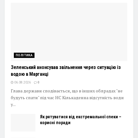
ПОЛІТИКА
Зеленський анонсував звільнення через ситуацію із
водою в Марганці
06.08.2026
0
Глава держави сподівається, що в інших облрадах "не
будуть спати" під час НС Кількаденна відсутність води
у...
Як рятуватися від екстремальної спеки –
корисні поради