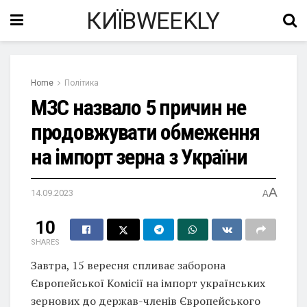
КИЇВWEEKLY
Home
Політика
МЗС назвало 5 причин не
продовжувати обмеження
на імпорт зерна з України
A
14.09.2023
A
10
SHARES
Завтра, 15 вересня спливає заборона
Європейської Комісії на імпорт українських
зернових до держав-членів Європейського