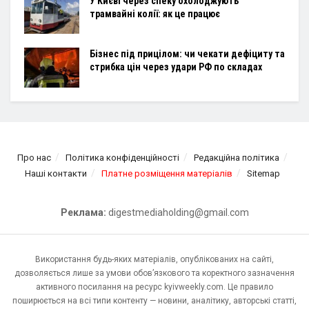
У Києві через спеку охолоджують
трамвайні колії: як це працює
Бізнес під прицілом: чи чекати дефіциту та
стрибка цін через удари РФ по складах
Про нас
Політика конфіденційності
Редакційна політика
Наші контакти
Платне розміщення матеріалів
Sitemap
Реклама:
digestmediaholding@gmail.com
Використання будь-яких матеріалів, опублікованих на сайті,
дозволяється лише за умови обов’язкового та коректного зазначення
активного посилання на ресурс kyivweekly.com. Це правило
поширюється на всі типи контенту — новини, аналітику, авторські статті,