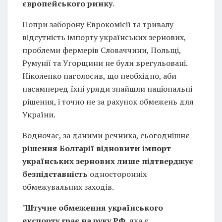
європейського ринку
.
Попри заборону Єврокомісії та тривалу
відсутність імпорту українських зернових,
проблеми фермерів Словаччини, Польщі,
Румунії та Угорщини не були врегульовані.
Ніколенко наголосив, що необхідно, аби
насамперед їхні уряди знайшли національні
рішення, і точно не за рахунок обмежень для
України.
Водночас, за даними речника, сьогоднішнє
рішення Болгарії відновити імпорт
українських зернових лише підтверджує
безпідставність
односторонніх
обмежувальних заходів.
"
Штучне обмеження українського
експорту грає на руку РФ
, яка є