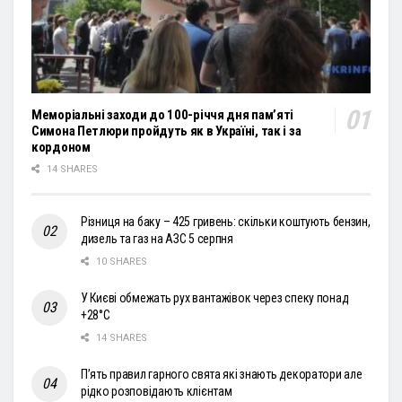
Меморіальні заходи до 100-річчя дня пам’яті
Симона Петлюри пройдуть як в Україні, так і за
кордоном
14 SHARES
Різниця на баку – 425 гривень: скільки коштують бензин,
дизель та газ на АЗС 5 серпня
10 SHARES
У Києві обмежать рух вантажівок через спеку понад
+28°С
14 SHARES
П’ять правил гарного свята які знають декоратори але
рідко розповідають клієнтам