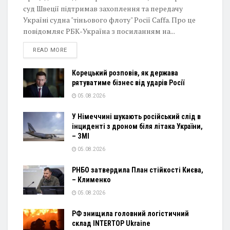
суд Швеції підтримав захоплення та передачу
Україні судна "тіньового флоту" Росії Caffa. Про це
повідомляє РБК-Україна з посиланням на...
DETAILS
READ MORE
Корецький розповів, як держава
рятуватиме бізнес від ударів Росії
05.08.2026
У Німеччині шукають російський слід в
інциденті з дроном біля літака України,
– ЗМІ
05.08.2026
РНБО затвердила План стійкості Києва,
– Клименко
05.08.2026
РФ знищила головний логістичний
склад INTERTOP Ukraine