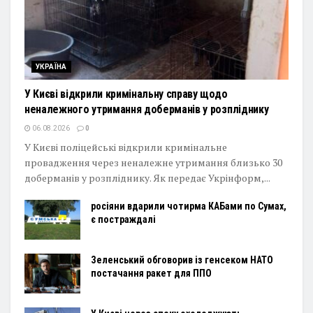
УКРАЇНА
У Києві відкрили кримінальну справу щодо
неналежного утримання доберманів у розпліднику
06.08.2026
0
У Києві поліцейські відкрили кримінальне
провадження через неналежне утримання близько 30
доберманів у розпліднику. Як передає Укрінформ,...
росіяни вдарили чотирма КАБами по Сумах,
є постраждалі
Зеленський обговорив із генсеком НАТО
постачання ракет для ППО