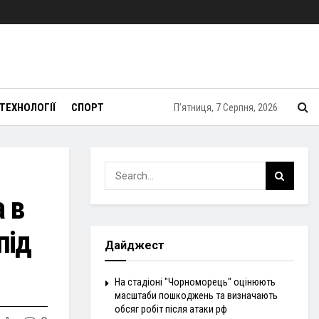
ТЕХНОЛОГІЇ
СПОРТ
П’ятниця, 7 Серпня, 2026
 в
під
Дайджест
На стадіоні "Чорноморець" оцінюють
масштаби пошкоджень та визначають
обсяг робіт після атаки рф