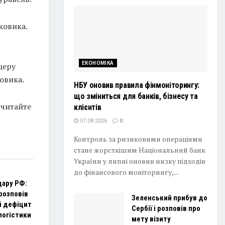
ковика.
ЕКОНОМІКА
церу
овика.
НБУ оновив правила фінмоніторингу:
що зміниться для банків, бізнесу та
 читайте
клієнтів
07.08.2026
0
Контроль за ризиковими операціями
стане жорсткішим Національний банк
України у липні оновив низку підходів
до фінансового моніторингу,...
дару РФ:
розповів
Зеленський прибув до
й дефіцит
Сербії і розповів про
логістики
мету візиту