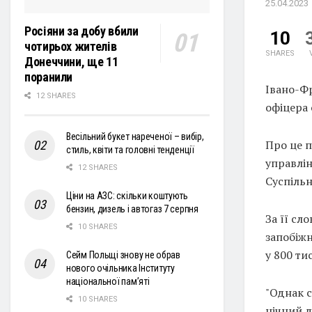
25.04.2023
Росіяни за добу вбили
10
чотирьох жителів
SHARES
Донеччини, ще 11
поранили
Івано-Ф
12 SHARES
офіцера 
Весільний букет нареченої – вибір,
Про це 
стиль, квіти та головні тенденції
управлі
12 SHARES
Суспіль
Ціни на АЗС: скільки коштують
бензин, дизель і автогаз 7 серпня
За її сл
10 SHARES
запобіжн
у 800 ти
Сейм Польщі знову не обрав
нового очільника Інституту
національної пам’яті
"Однак с
10 SHARES
нічний д