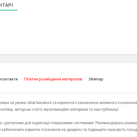
НТАРІ
 контакти
Платне розміщення матеріалів
Sitemap
я лише за умови обов’язкового та коректного зазначення активного посилання
ітику, авторські статті, мультимедійні матеріали та інші публікації.
им і доступним для індексації пошуковими системами. Рекомендовано розміщ
об забезпечити коректне посилання на джерело та підвищити прозорість пох