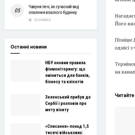
Чавунні печі, як сучасний вид
опалення власного будинку
Нагадаєм
10 SHARES
Його вже
Пізніше
Останні новини
однієї з
НБУ оновив правила
Термінов
фінмоніторингу: що
на канал
зміниться для банків,
бізнесу та клієнтів
Читайт
Зеленський прибув до
Сербії і розповів про
мету візиту
«Списання» понад 1,5
тисячі військових: