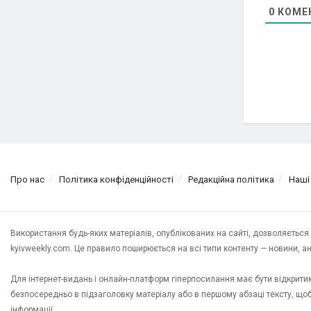
0
КОМЕ
Про нас
Політика конфіденційності
Редакційна політика
Наші
Використання будь-яких матеріалів, опублікованих на сайті, дозволяєтьс
kyivweekly.com. Це правило поширюється на всі типи контенту — новини, анал
Для інтернет-видань і онлайн-платформ гіперпосилання має бути відкрит
безпосередньо в підзаголовку матеріалу або в першому абзаці тексту, щ
інформації.