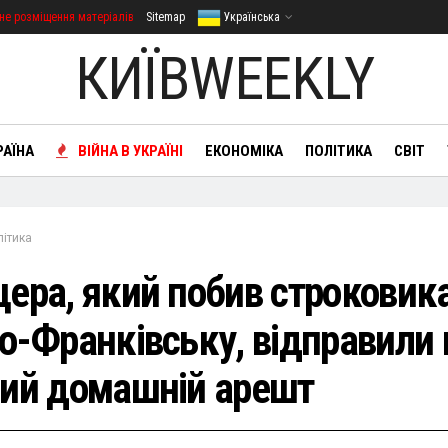
не розміщення матеріалів
Sitemap
Українська
КИЇВWEEKLY
РАЇНА
ВІЙНА В УКРАЇНІ
ЕКОНОМІКА
ПОЛІТИКА
СВІТ
літика
цера, який побив строковика
но-Франківську, відправили 
ний домашній арешт