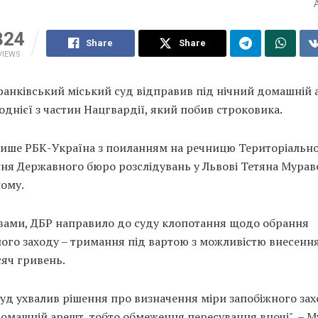
324
Share
Share
VIEWS
ранківський міський суд відправив під нічний домашній 
однієї з частин Нацгвардії, який побив строковика.
пише РБК-Україна з поиланням на речницю Територіальн
ння Державного бюро розслідувань у Львові Тетяна Мурав
ному.
овами, ДБР направило до суду клопотання щодо обрання
ого заходу – тримання під вартою з можливістю внесення
сяч гривень.
уд ухвалив рішення про визначення міри запобіжного зах
омашній арешт, тобто обмеження пересування вночі", – М