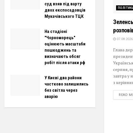
суд взяв під варту
ПОЛІТИК
двох експосадовців
Мукачівського ТЦК
Зеленсь
розпові
На стадіоні
"Чорноморець"
07.08.2026
оцінюють масштаби
Глава де
пошкоджень та
президен
визначають обсяг
робіт після атаки рф
Українськ
серпня, п
завтра у 
У Києві два райони
з керівни
частково залишились
без світла через
READ M
аварію