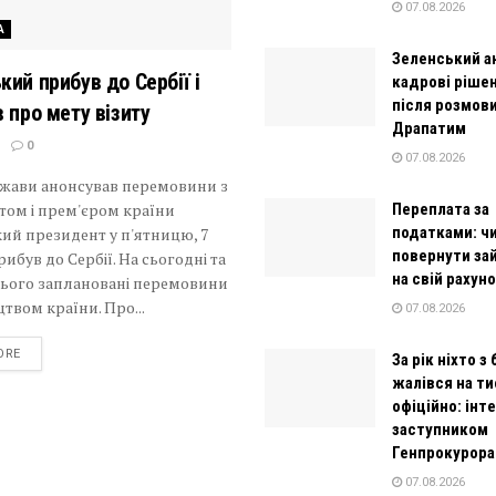
07.08.2026
А
Зеленський а
кий прибув до Сербії і
кадрові рішен
після розмови
в про мету візиту
Драпатим
0
07.08.2026
ржави анонсував перемовини з
том і прем'єром країни
Переплата за
податками: ч
ий президент у п'ятницю, 7
повернути за
рибув до Сербії. На сьогодні та
на свій рахун
нього заплановані перемовини
цтвом країни. Про...
07.08.2026
DETAILS
ORE
За рік ніхто з
жалівся на ти
офіційно: інт
заступником
Генпрокурора
07.08.2026