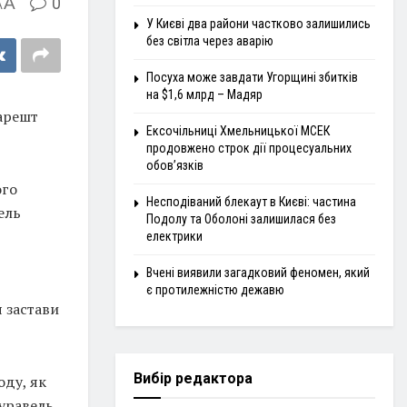
A
0
A
У Києві два райони частково залишились
без світла через аварію
Посуха може завдати Угорщині збитків
на $1,6 млрд – Мадяр
арешт
Ексочільниці Хмельницької МСЕК
продовжено строк дії процесуальних
обов’язків
ого
Несподіваний блекаут в Києві: частина
ель
Подолу та Оболоні залишилася без
електрики
Вчені виявили загадковий феномен, який
є протилежністю дежавю
 застави
Вибір редактора
оду, як
уравель.