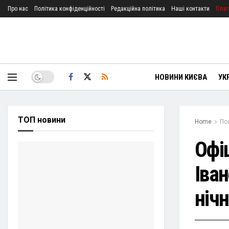
Про нас
Політика конфіденційності
Редакційна політика
Наші контакти
Плат
НОВИНИ КИЄВА
УК
ТОП новини
Home
По
Офі
Іва
ніч