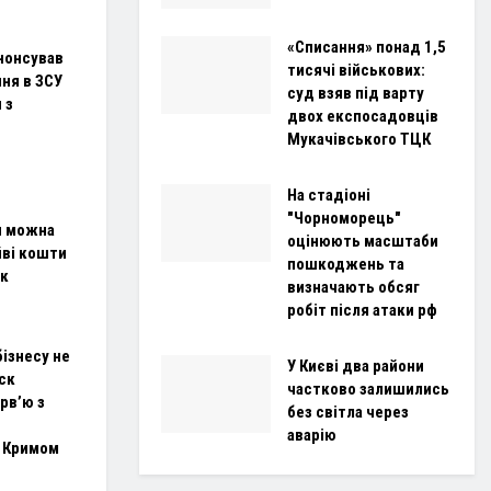
«Списання» понад 1,5
нонсував
тисячі військових:
ня в ЗСУ
суд взяв під варту
 з
двох експосадовців
Мукачівського ТЦК
На стадіоні
"Чорноморець"
и можна
оцінюють масштаби
йві кошти
пошкоджень та
ок
визначають обсяг
робіт після атаки рф
 бізнесу не
У Києві два райони
ск
частково залишились
ерв’ю з
без світла через
аварію
 Кримом