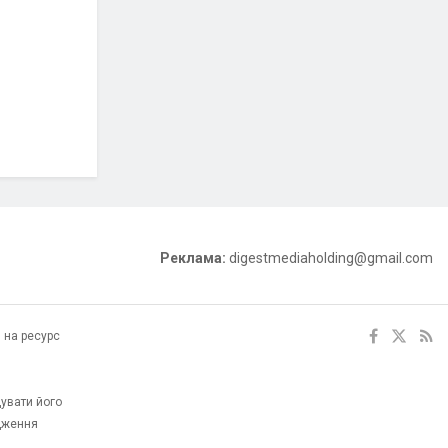
Реклама:
digestmediaholding@gmail.com
 на ресурс
увати його
одження