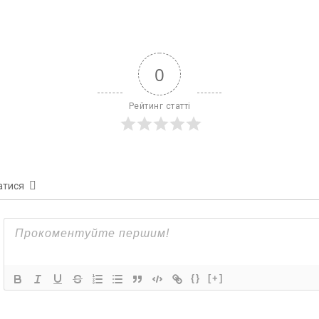
0
Рейтинг статті
атися
{}
[+]