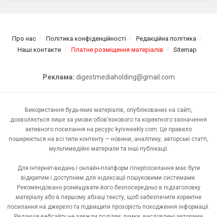
Про нас
Політика конфіденційності
Редакційна політика
Наші контакти
Платне розміщення матеріалів
Sitemap
Реклама:
digestmediaholding@gmail.com
Використання будь-яких матеріалів, опублікованих на сайті,
дозволяється лише за умови обов’язкового та коректного зазначення
активного посилання на ресурс kyivweekly.com. Це правило
поширюється на всі типи контенту — новини, аналітику, авторські статті,
мультимедійні матеріали та інші публікації.
Для інтернет-видань і онлайн-платформ гіперпосилання має бути
відкритим і доступним для індексації пошуковими системами.
Рекомендовано розміщувати його безпосередньо в підзаголовку
матеріалу або в першому абзаці тексту, щоб забезпечити коректне
посилання на джерело та підвищити прозорість походження інформації.
Редакція вебсайту не завжди поділяє думки, висловлені авторами