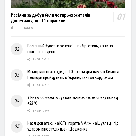
Росіяни за добу вбили чотирьох жителів
Донеччини, ще 11 поранили
13 SHARES
Весільний букет нареченої – вибір, стиль, квіти та
головні тенденції
12 SHARES
Меморіальні заходи до 100-річчя дня пам’яті Симона
Петлюри пройдуть як в Україні, так і за кордоном
15 SHARES
У Києві обмежать рух вантажівок через спеку понад
+28°С
15 SHARES
Наслідки атаки на Київ: горять МАФи на Шулявці, під
ударом кіностудія імені Довженка