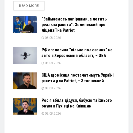
DETAILS
READ MORE
“Займаємось папірцями, а летить
реальна ракета”: Зеленський про
ліцензії на Patriot
08.08.2026
РФ оголосила “вільне полювання” на
авто в Херсонській області, – ОВА
08.08.2026
США щомісяця постачатимуть Україні
ракети для Patriot, – Зеленський
08.08.2026
Росія вбила дідуся, бабусю та їхнього
онука в Пухівці на Київщині
08.08.2026