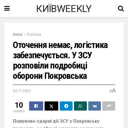
КИЇВWEEKLY
Home
Політика
Оточення немає, логістика
забезпечується. У ЗСУ
розповіли подробиці
оборони Покровська
A
04.11.2025
A
10
SHARES
Пошуково-ударні дії ЗСУ у Покровську