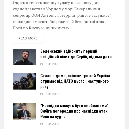
Окремо генсек звернув увагу на загрозу для
судноплавства в Чорному морі Генеральний
секретар ООН Антоніу Ґутерріш "рішуче засуджує"
нещодавні масштабні ракетні й безпілотні атаки
Росії по Києву й інших містах...
DETAILS
READ MORE
Зеленський здійснить перший
офіційний візит до Сербії, відома дата
07.08.2026
Стало відомо, скільки грошей Україна
отримає від НАТО цього і наступного
року
07.08.2026
“Наслідки можуть бути серйозними”:
Сибіга попередив про наслідки атак
Росії на судна
07.08.2026