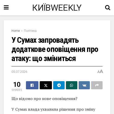
КИЇВWEEKLY
Home
Політика
У Сумах запровадять
додаткове оповіщення про
атаку: що зміниться
A
05.07.2026
A
10
SHARES
Що відомо про нове оповіщення?
У Сумах влада ухвалила рішення про зміну