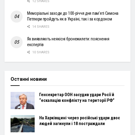
12 SHARES
Меморіальні заходи до 100-річчя дня пам’яті Симона
Петлюри пройдуть як в Україні, так і за кордоном
14 SHARES
Як виявляють неякісні бронежилети: пояснення
експертів
10 SHARES
Останні новини
Генсекретар ООН засудив удари Росії й
“ескалацію конфлікту на території РФ”
На Харківщині через російські удари двоє
людей загинули і 18 постраждали