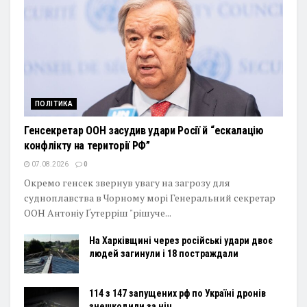
ПОЛІТИКА
Генсекретар ООН засудив удари Росії й “ескалацію
конфлікту на території РФ”
07.08.2026
0
Окремо генсек звернув увагу на загрозу для
судноплавства в Чорному морі Генеральний секретар
ООН Антоніу Ґутерріш "рішуче...
На Харківщині через російські удари двоє
людей загинули і 18 постраждали
114 з 147 запущених рф по Україні дронів
знешкодили за ніч