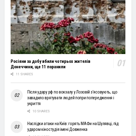
Росіяни за добу вбили чотирьох жителів
Донеччини, ще 11 поранили
11 SHARES
Після удару рф по вокзалу у Лозовій з'ясовують, що
завадило врятувати людей попри попередження і
укриття
10 SHARES
Наслідки атаки на Київ: горять МАФи на Шулявці, під
ударом кіностудія імені Довженка