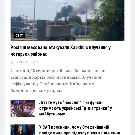
СВІТ
Росіяни масовано атакували Харків: є влучання у
чотирьох районах
10.08.2026
0
Сьогодні, 10 серпня російські війська масовано
атакували Харків безпілотниками. Влучання
зафіксували у Слобідському, Київському,
Холодногірському та, за...
Літатимуть “наосліп”: які функції
отримають українські “діп-страйки” у
майбутньому
У САП пояснили, чому Стефанішиній
повідомили про підозру після звільнення