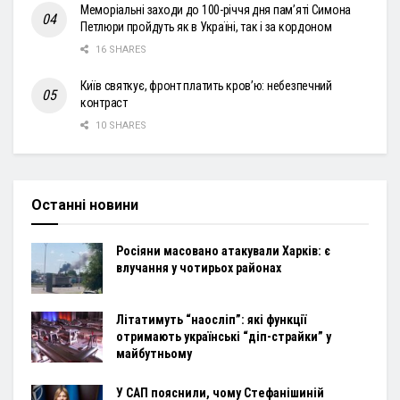
Меморіальні заходи до 100-річчя дня пам’яті Симона
Петлюри пройдуть як в Україні, так і за кордоном
16 SHARES
Київ святкує, фронт платить кров’ю: небезпечний
контраст
10 SHARES
Останні новини
Росіяни масовано атакували Харків: є
влучання у чотирьох районах
Літатимуть “наосліп”: які функції
отримають українські “діп-страйки” у
майбутньому
У САП пояснили, чому Стефанішиній