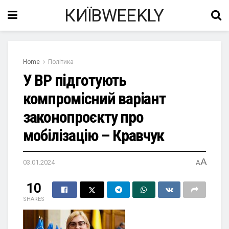
КИЇВWEEKLY
Home
Політика
У ВР підготують
компромісний варіант
законопроєкту про
мобілізацію – Кравчук
A
03.01.2024
A
10
SHARES