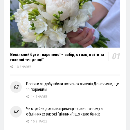
Весільний букет нареченої – вибір, стиль, квіти та
головні тенденції
13 SHARES
Росіяни за добу вбили чотирьох жителів Донеччини, ще
11 поранили
14 SHARES
Чи стрибне долар наприкінці червня та чому в
обмінниках високі “цінники”: що каже банкір
15 SHARES