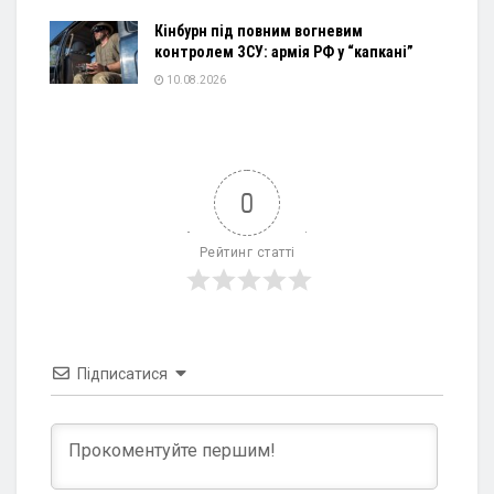
Кінбурн під повним вогневим
контролем ЗСУ: армія РФ у “капкані”
10.08.2026
0
Рейтинг статті
Підписатися