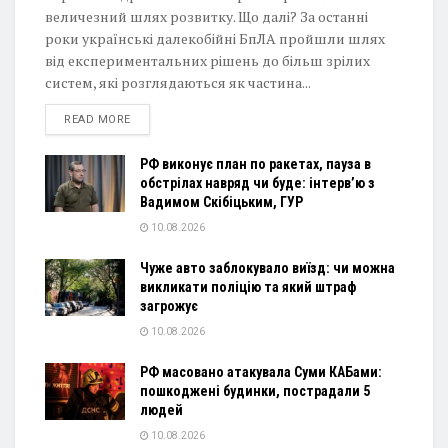
величезний шлях розвитку. Що далі? За останні
роки українські далекобійні БпЛА пройшли шлях
від експериментальних рішень до більш зрілих
систем, які розглядаються як частина...
DETAILS
READ MORE
РФ виконує план по ракетах, пауза в
обстрілах навряд чи буде: інтервʼю з
Вадимом Скібіцьким, ГУР
10.08.2026
Чуже авто заблокувало виїзд: чи можна
викликати поліцію та який штраф
загрожує
10.08.2026
РФ масовано атакувала Суми КАБами:
пошкоджені будинки, пострадали 5
людей
10.08.2026