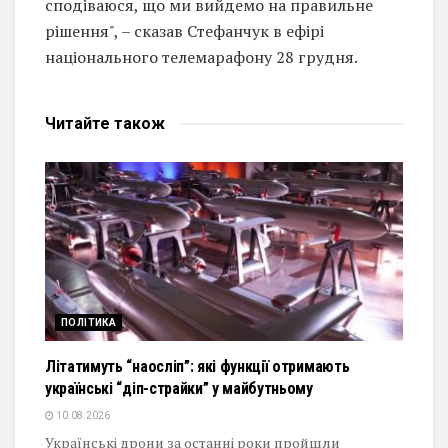
сподіваюся, що ми вийдемо на правильне
рішення", – сказав Стефанчук в ефірі
національного телемарафону 28 грудня.
Читайте
також
ПОЛІТИКА
Літатимуть “наосліп”: які функції отримають
українські “діп-страйки” у майбутньому
10.08.2026
Українські дрони за останні роки пройшли