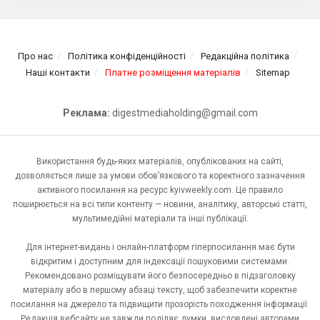
Про нас
Політика конфіденційності
Редакційна політика
Наші контакти
Платне розміщення матеріалів
Sitemap
Реклама:
digestmediaholding@gmail.com
Використання будь-яких матеріалів, опублікованих на сайті,
дозволяється лише за умови обов’язкового та коректного зазначення
активного посилання на ресурс kyivweekly.com. Це правило
поширюється на всі типи контенту — новини, аналітику, авторські статті,
мультимедійні матеріали та інші публікації.
Для інтернет-видань і онлайн-платформ гіперпосилання має бути
відкритим і доступним для індексації пошуковими системами.
Рекомендовано розміщувати його безпосередньо в підзаголовку
матеріалу або в першому абзаці тексту, щоб забезпечити коректне
посилання на джерело та підвищити прозорість походження інформації.
Редакція вебсайту не завжди поділяє думки, висловлені авторами