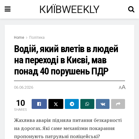
КИЇВWEEKLY
Home
Політика
Водій, який влетів в людей
на переході в Києві, мав
понад 40 порушень ПДР
A
06.06.2026
A
10
SHARES
Жахлива аварія підняла питання безкарності
на дорогах. Які саме механізми покарання
пропонують патрульні поліцейські?