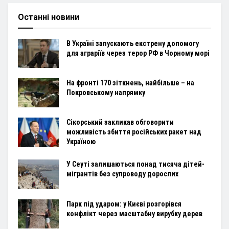
Останні новини
В Україні запускають екстрену допомогу
для аграріїв через терор РФ в Чорному морі
На фронті 170 зіткнень, найбільше – на
Покровському напрямку
Сікорський закликав обговорити
можливість збиття російських ракет над
Україною
У Сеуті залишаються понад тисяча дітей-
мігрантів без супроводу дорослих
Парк під ударом: у Києві розгорівся
конфлікт через масштабну вирубку дерев