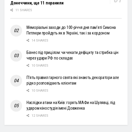
Донеччини, ще 11 поранили
11 SHARES
Меморіальні заходи до 100-річчя дня пам’яті Симона
Петлюри пройдуть як в Україні, так і за кордоном
14 SHARES
Бізнес під прицілом: чи чекати дефіциту та стрибка цін
через удари РФ по складах
10 SHARES
П’ять правил гарного свята які знають декоратори але
рідко розповідають клієнтам
10 SHARES
Наслідки атаки на Київ: горять МАФи на Шулявці, під
ударом кіностудія імені Довженка
12 SHARES