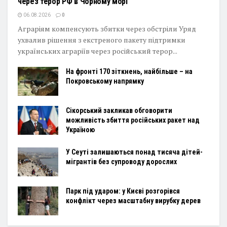
через терор РФ в Чорному морі
06.08.2026
0
Аграріям компенсують збитки через обстріли Уряд
ухвалив рішення з екстреного пакету підтримки
українських аграріїв через російський терор...
На фронті 170 зіткнень, найбільше – на
Покровському напрямку
Сікорський закликав обговорити
можливість збиття російських ракет над
Україною
У Сеуті залишаються понад тисяча дітей-
мігрантів без супроводу дорослих
Парк під ударом: у Києві розгорівся
конфлікт через масштабну вирубку дерев