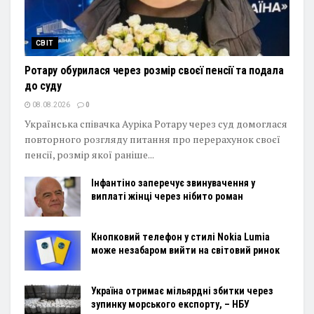
СВІТ
Ротару обурилася через розмір своєї пенсії та подала
до суду
08.08.2026
0
Українська співачка Ауріка Ротару через суд домоглася
повторного розгляду питання про перерахунок своєї
пенсії, розмір якої раніше...
Інфантіно заперечує звинувачення у
виплаті жінці через нібито роман
Кнопковий телефон у стилі Nokia Lumia
може незабаром вийти на світовий ринок
Україна отримає мільярдні збитки через
зупинку морського експорту, – НБУ