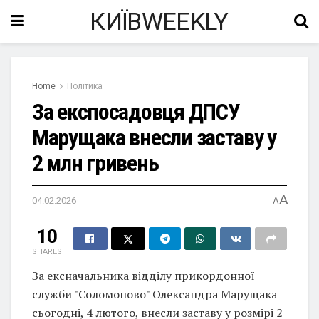
КИЇВWEEKLY
Home
Політика
За експосадовця ДПСУ
Марущака внесли заставу у
2 млн гривень
A
04.02.2026
A
10
SHARES
За ексначальника відділу прикордонної
служби "Соломоново" Олександра Марущака
сьогодні, 4 лютого, внесли заставу у розмірі 2