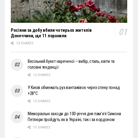
Росіяни за добу вбили чотирьох жителів
Донеччини, ще 11 поранили
13 SHARES
Весільний букет нареченої – вибір, стиль, квіти та
головні тенденції
12 SHARES
У Києві обмежать рух вантажівок через спеку понад
+28°С
15 SHARES
Меморіальні заходи до 100-річчя дня пам’яті Симона
Петлюри пройдуть як в Україні, так і за кордоном
15 SHARES