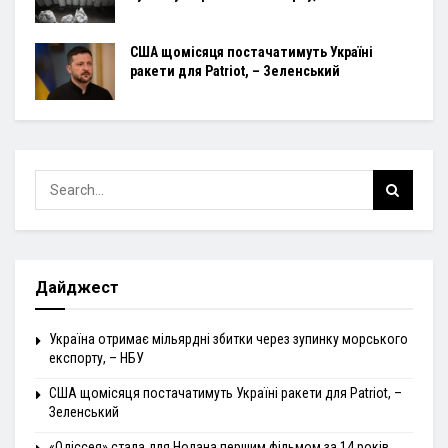
США щомісяця постачатимуть Україні
ракети для Patriot, – Зеленський
Дайджест
Україна отримає мільярдні збитки через зупинку морського
експорту, – НБУ
США щомісяця постачатимуть Україні ракети для Patriot, –
Зеленський
«Одіссея» стала для Нолана першим фільмом за 14 років,