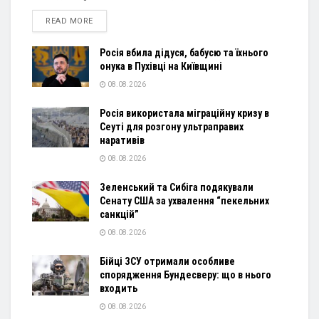
DETAILS
READ MORE
Росія вбила дідуся, бабусю та їхнього
онука в Пухівці на Київщині
08.08.2026
Росія використала міграційну кризу в
Сеуті для розгону ультраправих
наративів
08.08.2026
Зеленський та Сибіга подякували
Сенату США за ухвалення “пекельних
санкцій”
08.08.2026
Бійці ЗСУ отримали особливе
спорядження Бундесверу: що в нього
входить
08.08.2026