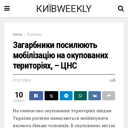
КИЇВWEEKLY
Home
Політика
Загарбники посилюють
мобілізацію на окупованих
територіях, – ЦНС
A
07.01.2024
A
10
SHARES
На тимчасово окупованих територіях півдня
України росіяни намагаються мобілізувати
якомога більше чоловіків. В окупованих містах