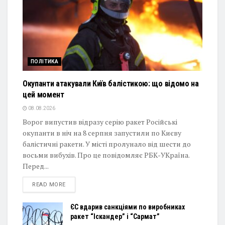
ПОЛІТИКА
Окупанти атакували Київ балістикою: що відомо на
цей момент
08.08.2026
Ворог випустив відразу серію ракет Російські
окупанти в ніч на 8 серпня запустили по Києву
балістичні ракети. У місті пролунало від шести до
восьми вибухів. Про це повідомляє РБК-УКраїна.
Перед...
DETAILS
READ MORE
ЄС вдарив санкціями по виробниках
ракет “Іскандер” і “Сармат”