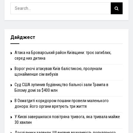
Дайджест
Атака на Броварський район Київщини: троє загиблих,
серед них дитина
Ворог уночі атакував Київ балістикою, пролунали
щонайменше сім вибухів
Суд США зупинив будівництво бальної зали Трампа в
Білому домі за $400 млн
В Охматдиті коридором пошани провели маленького
донора: його органи врятують три життя
У Києві завершилася повітряна тривога, яка тривала майже
30 хвилин
Дослідники заявили: ШІ виявив вразливість популярного