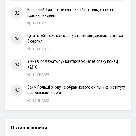
Весільний букет нареченої – вибір, стиль, квіти та
головні тенденції
12 SHARES
Ціни на АЗС: скільки коштують бензин, дизель і автогаз
7 серпня
10 SHARES
У Києві обмежать рух вантажівок через спеку понад
+28°С
14 SHARES
Сейм Польщі знову не обрав нового очільника Інституту
національної пам’яті
10 SHARES
Останні новини