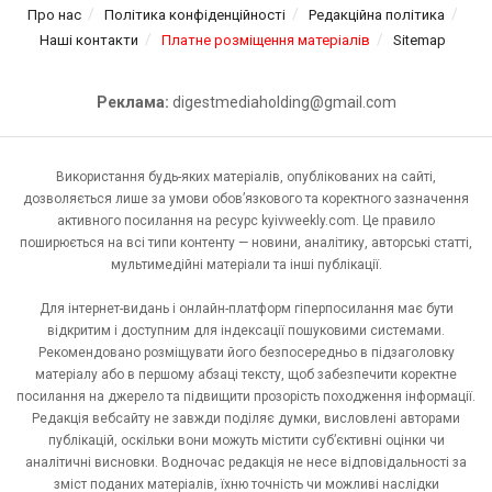
Про нас
Політика конфіденційності
Редакційна політика
Наші контакти
Платне розміщення матеріалів
Sitemap
Реклама:
digestmediaholding@gmail.com
Використання будь-яких матеріалів, опублікованих на сайті,
дозволяється лише за умови обов’язкового та коректного зазначення
активного посилання на ресурс kyivweekly.com. Це правило
поширюється на всі типи контенту — новини, аналітику, авторські статті,
мультимедійні матеріали та інші публікації.
Для інтернет-видань і онлайн-платформ гіперпосилання має бути
відкритим і доступним для індексації пошуковими системами.
Рекомендовано розміщувати його безпосередньо в підзаголовку
матеріалу або в першому абзаці тексту, щоб забезпечити коректне
посилання на джерело та підвищити прозорість походження інформації.
Редакція вебсайту не завжди поділяє думки, висловлені авторами
публікацій, оскільки вони можуть містити суб’єктивні оцінки чи
аналітичні висновки. Водночас редакція не несе відповідальності за
зміст поданих матеріалів, їхню точність чи можливі наслідки