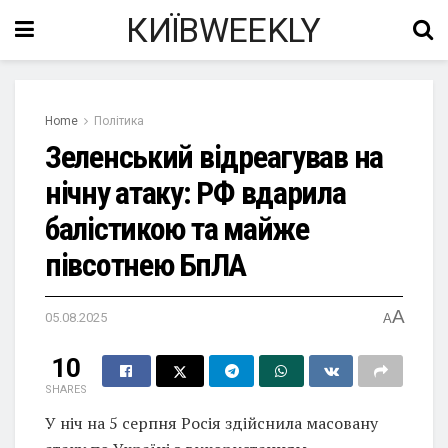
КИЇВWEEKLY
Home
Політика
Зеленський відреагував на
нічну атаку: РФ вдарила
балістикою та майже
півсотнею БпЛА
A
05.08.2025
A
10
SHARES
У ніч на 5 серпня Росія здійснила масовану