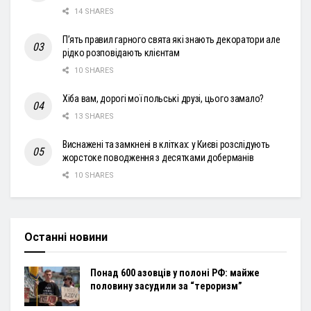
14 SHARES
П’ять правил гарного свята які знають декоратори але
рідко розповідають клієнтам
10 SHARES
Хіба вам, дорогі мої польські друзі, цього замало?
13 SHARES
Виснажені та замкнені в клітках: у Києві розслідують
жорстоке поводження з десятками доберманів
10 SHARES
Останні новини
Понад 600 азовців у полоні РФ: майже
половину засудили за “тероризм”