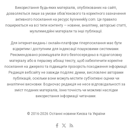
Використання будь-яких матеріалів, опублікованих на сайті,
дозволяється лише за умови обов’язкового та коректного зазначення
активного посилання на ресурс kyivweekly.com. Це правило
поширюється на всі типи контенту — новини, аналітику, авторські статті,
мультимедійні матеріали та інші публікації.
Для інтернет-видань і онлайн-платформ гіперпосилання має бути
відкритим і доступним для індексації пошуковими системами.
Рекомендовано розміщувати його безпосередньо в підзаголовку
матеріалу або в першому абзаці тексту, щоб забезпечити коректне
посилання на джерело та підвищити прозорість походження інформації.
Редакція вебсайту не завжди поділяє думки, висловлені авторами
публікацій, оскільки вони можуть містити суб’єктивні оцінки чи
аналітичні висновки. Водночас редакція не несе відповідальності за
зміст поданих матеріалів, їхню точність чи можливі наслідки
використання інформації читачами.
© 2016-2026 Останні новини Києва та України