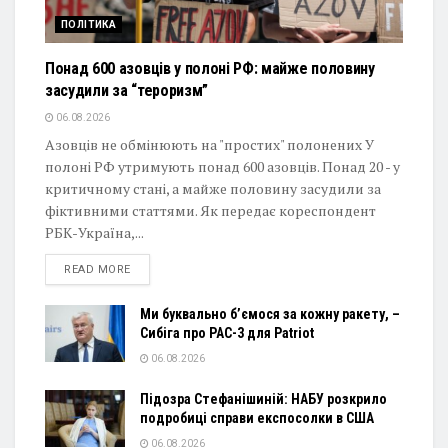
ПОЛІТИКА
Понад 600 азовців у полоні РФ: майже половину
засудили за “тероризм”
06.08.2026
Азовців не обмінюють на "простих" полонених У
полоні РФ утримують понад 600 азовців. Понад 20 - у
критичному стані, а майже половину засудили за
фіктивними статтями. Як передає кореспондент
РБК-Україна,...
DETAILS
READ MORE
Ми буквально б’ємося за кожну ракету, –
Сибіга про PAC-3 для Patriot
06.08.2026
Підозра Стефанішиній: НАБУ розкрило
подробиці справи експосолки в США
06.08.2026