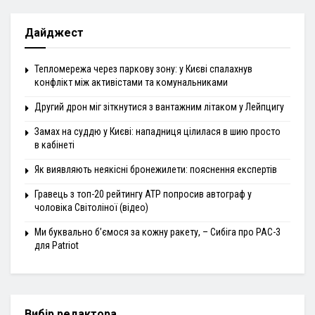
Дайджест
Тепломережа через паркову зону: у Києві спалахнув
конфлікт між активістами та комунальниками
Другий дрон міг зіткнутися з вантажним літаком у Лейпцигу
Замах на суддю у Києві: нападниця цілилася в шию просто
в кабінеті
Як виявляють неякісні бронежилети: пояснення експертів
Гравець з топ-20 рейтингу ATP попросив автограф у
чоловіка Світоліної (відео)
Ми буквально б’ємося за кожну ракету, – Сибіга про PAC-3
для Patriot
Вибір редактора