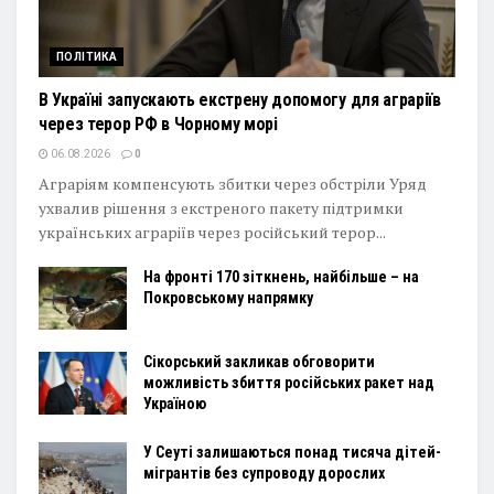
ПОЛІТИКА
В Україні запускають екстрену допомогу для аграріїв
через терор РФ в Чорному морі
06.08.2026
0
Аграріям компенсують збитки через обстріли Уряд
ухвалив рішення з екстреного пакету підтримки
українських аграріїв через російський терор...
На фронті 170 зіткнень, найбільше – на
Покровському напрямку
Сікорський закликав обговорити
можливість збиття російських ракет над
Україною
У Сеуті залишаються понад тисяча дітей-
мігрантів без супроводу дорослих