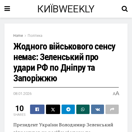
КИЇВWEEKLY
Home
Політика
Жодного військового сенсу
немає: Зеленський про
удари РФ по Дніпру та
Запоріжжю
A
08.01.2026
A
10
SHARES
Президент України Володимир Зеленський