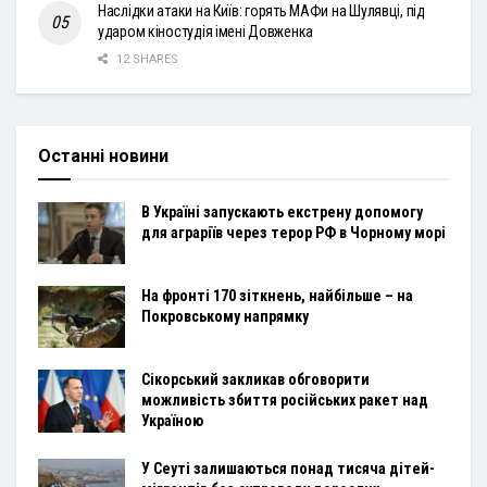
Наслідки атаки на Київ: горять МАФи на Шулявці, під
ударом кіностудія імені Довженка
12 SHARES
Останні новини
В Україні запускають екстрену допомогу
для аграріїв через терор РФ в Чорному морі
На фронті 170 зіткнень, найбільше – на
Покровському напрямку
Сікорський закликав обговорити
можливість збиття російських ракет над
Україною
У Сеуті залишаються понад тисяча дітей-