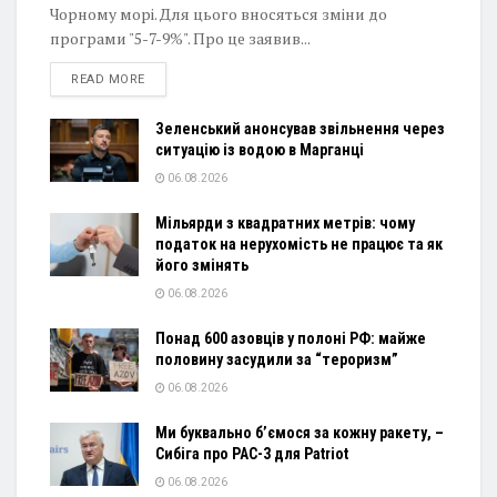
Чорному морі. Для цього вносяться зміни до
програми "5-7-9%". Про це заявив...
DETAILS
READ MORE
Зеленський анонсував звільнення через
ситуацію із водою в Марганці
06.08.2026
Мільярди з квадратних метрів: чому
податок на нерухомість не працює та як
його змінять
06.08.2026
Понад 600 азовців у полоні РФ: майже
половину засудили за “тероризм”
06.08.2026
Ми буквально б’ємося за кожну ракету, –
Сибіга про PAC-3 для Patriot
06.08.2026