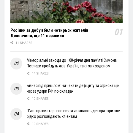
Росіяни за добу вбили чотирьох жителів
Донеччини, ще 11 поранили
11 SHARES
Меморіальні заходи до 100-річчя дня пам’яті Симона
Петлюри пройдуть як в Україні, так і за кордоном
14 SHARES
Бізнес під прицілом: чи чекати дефіциту та стрибка цін
через удари РФ по складах
10 SHARES
П’ять правил гарного свята які знають декоратори але
рідко розповідають клієнтам
10 SHARES