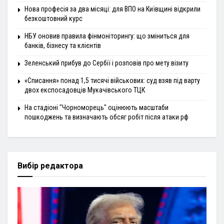
Нова професія за два місяці: для ВПО на Київщині відкрили
безкоштовний курс
НБУ оновив правила фінмоніторингу: що зміниться для
банків, бізнесу та клієнтів
Зеленський прибув до Сербії і розповів про мету візиту
«Списання» понад 1,5 тисячі військових: суд взяв під варту
двох експосадовців Мукачівського ТЦК
На стадіоні "Чорноморець" оцінюють масштаби
пошкоджень та визначають обсяг робіт після атаки рф
Вибір редактора