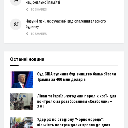
національної пам’яті
10 SHARES
Чавунні печі, як сучасний вид опалення власного
будинку
10 SHARES
Останні новини
Суд США зупинив будівництво бальної зали
Трампа за 400 млн доларів
Ліван та Ізраїль узгодили перелік країн для
контролю за роззброєнням «Хезболли» –
ЗМІ
Удар рф по стадіону "Чорноморець":
кількість постраждалих зросла до двох