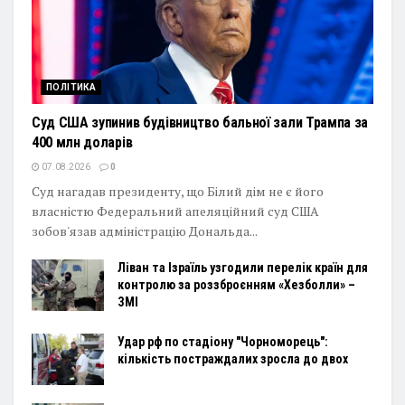
ПОЛІТИКА
Суд США зупинив будівництво бальної зали Трампа за
400 млн доларів
07.08.2026
0
Суд нагадав президенту, що Білий дім не є його
власністю Федеральний апеляційний суд США
зобов'язав адміністрацію Дональда...
Ліван та Ізраїль узгодили перелік країн для
контролю за роззброєнням «Хезболли» –
ЗМІ
Удар рф по стадіону "Чорноморець":
кількість постраждалих зросла до двох