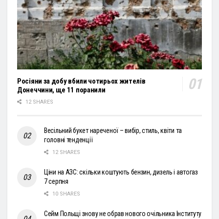
Росіяни за добу вбили чотирьох жителів
Донеччини, ще 11 поранили
12 SHARES
Весільний букет нареченої – вибір, стиль, квіти та
головні тенденції
12 SHARES
Ціни на АЗС: скільки коштують бензин, дизель і автогаз
7 серпня
10 SHARES
Сейм Польщі знову не обрав нового очільника Інституту