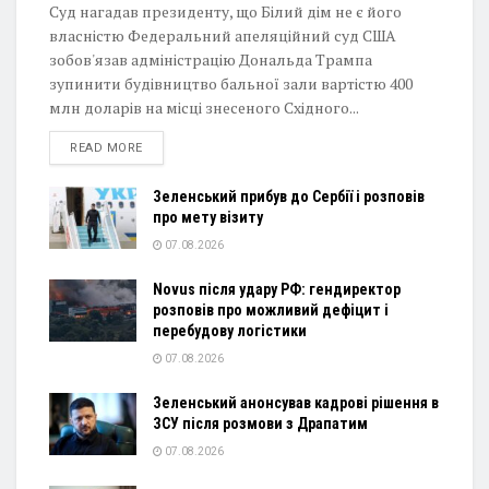
Суд нагадав президенту, що Білий дім не є його
власністю Федеральний апеляційний суд США
зобов'язав адміністрацію Дональда Трампа
зупинити будівництво бальної зали вартістю 400
млн доларів на місці знесеного Східного...
DETAILS
READ MORE
Зеленський прибув до Сербії і розповів
про мету візиту
07.08.2026
Novus після удару РФ: гендиректор
розповів про можливий дефіцит і
перебудову логістики
07.08.2026
Зеленський анонсував кадрові рішення в
ЗСУ після розмови з Драпатим
07.08.2026