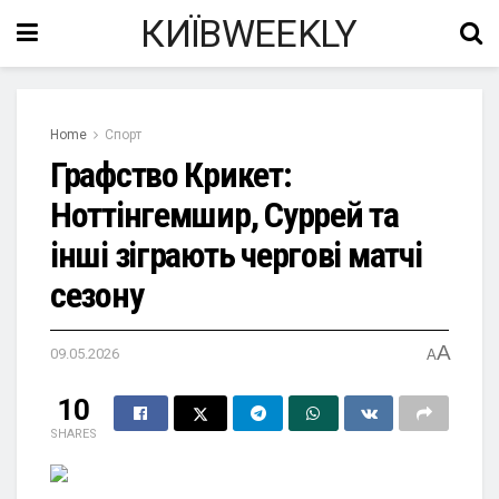
КИЇВWEEKLY
Home
Спорт
Графство Крикет:
Ноттінгемшир, Суррей та
інші зіграють чергові матчі
сезону
A
09.05.2026
A
10
SHARES