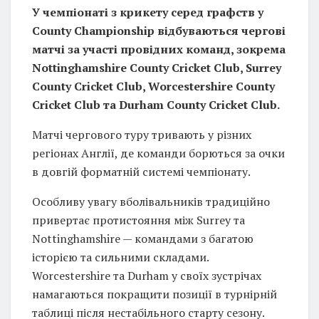
У чемпіонаті з крикету серед графств у
County Championship відбуваються чергові
матчі за участі провідних команд, зокрема
Nottinghamshire County Cricket Club, Surrey
County Cricket Club, Worcestershire County
Cricket Club та Durham County Cricket Club.
Матчі чергового туру тривають у різних
регіонах Англії, де команди борються за очки
в довгій форматній системі чемпіонату.
Особливу увагу вболівальників традиційно
привертає протистояння між Surrey та
Nottinghamshire — командами з багатою
історією та сильними складами.
Worcestershire та Durham у своїх зустрічах
намагаються покращити позиції в турнірній
таблиці після нестабільного старту сезону.