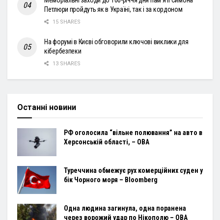
Меморіальні заходи до 100-річчя дня пам’яті Симона
Петлюри пройдуть як в Україні, так і за кордоном
15 SHARES
На форумі в Києві обговорили ключові виклики для
кібербезпеки
13 SHARES
Останні новини
РФ оголосила “вільне полювання” на авто в
Херсонській області, – ОВА
Туреччина обмежує рух комерційних суден у
бік Чорного моря – Bloomberg
Одна людина загинула, одна поранена
через ворожий удар по Нікополю – ОВА