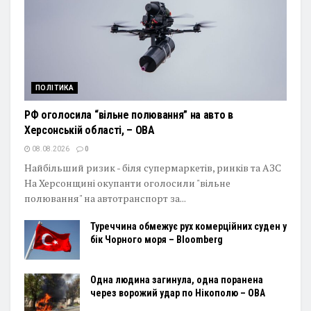
ПОЛІТИКА
РФ оголосила “вільне полювання” на авто в
Херсонській області, – ОВА
08.08.2026
0
Найбільший ризик - біля супермаркетів, ринків та АЗС
На Херсонщині окупанти оголосили "вільне
полювання" на автотранспорт за...
Туреччина обмежує рух комерційних суден у
бік Чорного моря – Bloomberg
Одна людина загинула, одна поранена
через ворожий удар по Нікополю – ОВА