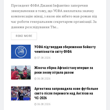
Президент ФІФА Джанні Інфантіно заперечив
звинувачення в тому, що УЄФА виплатила значну
компенсацію жінці, з якою він нібито мав роман під
час роботи генеральним секретарем організації. За
даними розслідування The...
DETAILS
READ MORE
УЄФА підтвердив збереження бойкоту
чемпіонатів світу ФІФА
07.08.2026
Жіноча збірна Афганістану вперше за
роки знову зіграла разом
06.08.2026
Аргентина запровадила нове футбольне
свято після перемоги над Англією на
ЧС-2026
06.08.2026