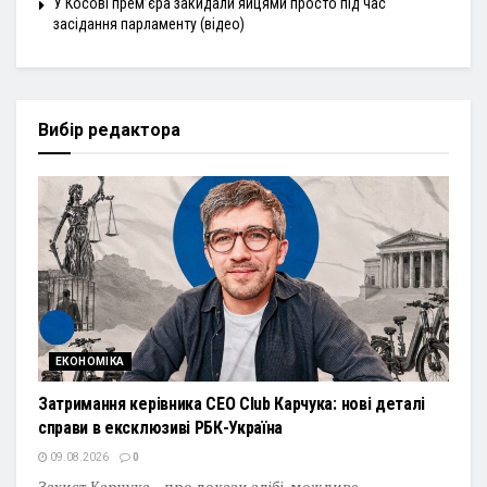
У Косові прем’єра закидали яйцями просто під час
засідання парламенту (відео)
Вибір редактора
ЕКОНОМІКА
Затримання керівника CEO Club Карчука: нові деталі
справи в ексклюзиві РБК-Україна
09.08.2026
0
Захист Карчука – про докази алібі, можливе