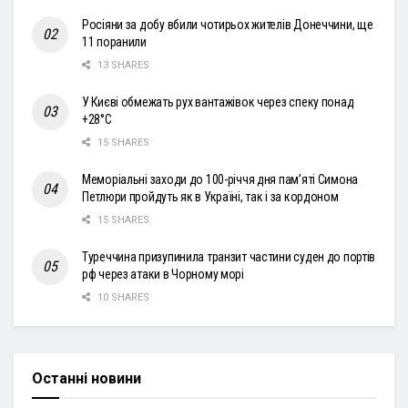
Росіяни за добу вбили чотирьох жителів Донеччини, ще
11 поранили
13 SHARES
У Києві обмежать рух вантажівок через спеку понад
+28°С
15 SHARES
Меморіальні заходи до 100-річчя дня пам’яті Симона
Петлюри пройдуть як в Україні, так і за кордоном
15 SHARES
Туреччина призупинила транзит частини суден до портів
рф через атаки в Чорному морі
10 SHARES
Останні новини