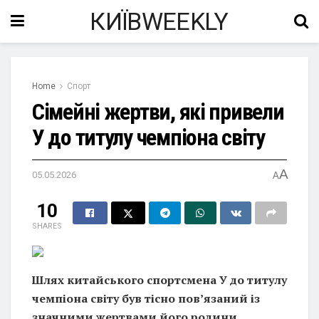
КИЇВWEEKLY
Home
Спорт
Сімейні жертви, які привели
У до титулу чемпіона світу
A
05.05.2026
A
10
SHARES
Шлях китайського спортсмена У до титулу
чемпіона світу був тісно пов’язаний із
значними жертвами його родини.