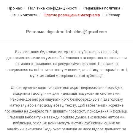
Про нас
Політика конфіденційності
Редакційна політика
Наші контакти
Платне розміщення матеріалів
Sitemap
Реклама:
digestmediaholding@gmail.com
Використання будь-яких матеріалів, опублікованих на сайті,
дозволяється лише за умови обов’язкового та коректного зазначення
активного посилання на ресурс kyivweekly.com. Це правило
поширюється на всі типи контенту — новини, аналітику, авторські статті,
мультимедійні матеріали та інші публікації.
Для інтернет-видань і онлайн-платформ гіперпосилання має бути
відкритим і доступним для індексації пошуковими системами.
Рекомендовано розміщувати його безпосередньо в підзаголовку
матеріалу або в першому абзаці тексту, щоб забезпечити коректне
посилання на джерело та підвищити прозорість походження інформації.
Редакція вебсайту не завжди поділяє думки, висловлені авторами
публікацій, оскільки вони можуть містити суб’єктивні оцінки чи
аналітичні висновки. Водночас редакція не несе відповідальності за