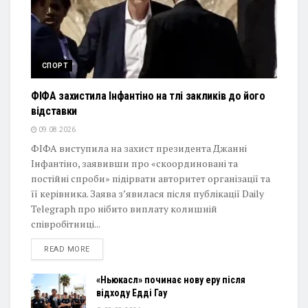
СПОРТ
ФІФА захистила Інфантіно на тлі закликів до його
відставки
09.08.2026
ФІФА виступила на захист президента Джанні
Інфантіно, заявивши про «скоординовані та
постійні спроби» підірвати авторитет організації та
її керівника. Заява з’явилася після публікації Daily
Telegraph про нібито виплату колишній
співробітниці...
DETAILS
READ MORE
«Ньюкасл» починає нову еру після
відходу Едді Гау