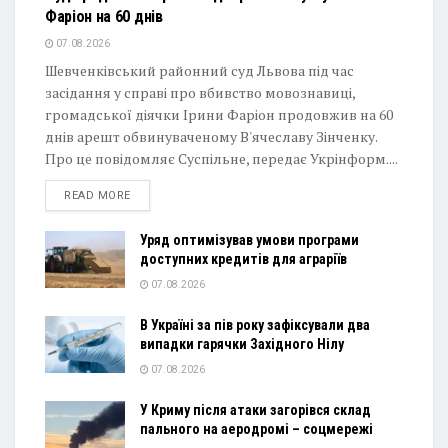
Фаріон на 60 днів
07.08.2026
Шевченківський районний суд Львова під час
засідання у справі про вбивство мовознавиці,
громадської діячки Ірини Фаріон продовжив на 60
днів арешт обвинуваченому В'ячеславу Зінченку.
Про це повідомляє Суспільне, передає Укрінформ....
DETAILS
READ MORE
Уряд оптимізував умови програми
доступних кредитів для аграріїв
07.08.2026
В Україні за пів року зафіксували два
випадки гарячки Західного Нілу
07.08.2026
У Криму після атаки загорівся склад
пального на аеродромі – соцмережі