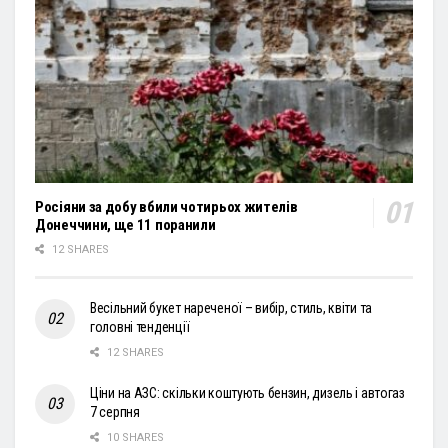
Росіяни за добу вбили чотирьох жителів
Донеччини, ще 11 поранили
12 SHARES
Весільний букет нареченої – вибір, стиль, квіти та
головні тенденції
12 SHARES
Ціни на АЗС: скільки коштують бензин, дизель і автогаз
7 серпня
10 SHARES