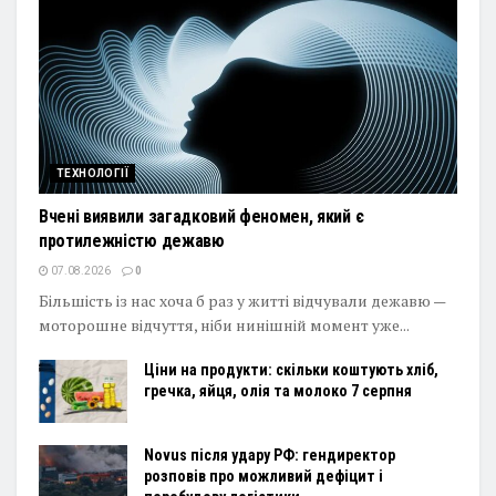
ТЕХНОЛОГІЇ
Вчені виявили загадковий феномен, який є
протилежністю дежавю
07.08.2026
0
Більшість із нас хоча б раз у житті відчували дежавю —
моторошне відчуття, ніби нинішній момент уже...
Ціни на продукти: скільки коштують хліб,
гречка, яйця, олія та молоко 7 серпня
Novus після удару РФ: гендиректор
розповів про можливий дефіцит і