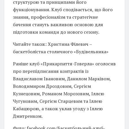
структурою та принципами його
функціонування. Клуб сподівається, що його
знання, професіоналізм та стратегічне
бачення стануть важливою основою для
підготовки команди до нового сезону.
Читайте також: Христина Філевич –
баскетболістка столичного «Будівельника»
Раніше клуб «Прикарпаття-Говерла» оголосив
про перепідписання контрактів із
Владиславом Івановим, Данилом Марківом,
Володимиром Дроздовим, Сергієм
Кузнецовим, Романом Морозовим, Іллєю
Чугуновим, Сергієм Старцевим та Іллею
Кабацюрою, а також уклав угоду з Іллею
Дмитренком.
Фото: facebook.com/Баскетбольний-клуб-