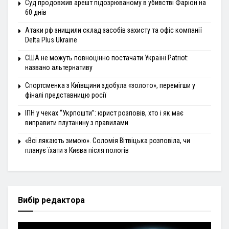
Суд продовжив арешт підозрюваному в убивстві Фаріон на
60 днів
Атаки рф знищили склад засобів захисту та офіс компанії
Delta Plus Ukraine
США не можуть повноцінно постачати Україні Patriot:
названо альтернативу
Спортсменка з Київщини здобула «золото», перемігши у
фіналі представницю росії
ІПН у чеках “Укрпошти”: юрист розповів, хто і як має
виправити плутанину з правилами
«Всі лякають зимою». Соломія Вітвіцька розповіла, чи
планує їхати з Києва після пологів
Вибір редактора