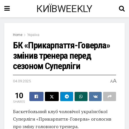
КИЇВWEEKLY
Home
Україна
БК «Прикарпаття-Говерла»
змінив тренера перед
сезоном Суперліги
A
04.09.2025
A
10
SHARES
Баскетбольний клуб чоловічої українсбкої
Суперліги «Прикарпаття-Говерла» оголосив
про зміну головного тренера.