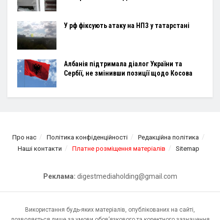
У рф фіксують атаку на НПЗ у татарстані
Албанія підтримала діалог України та
Сербії, не змінивши позиції щодо Косова
Про нас
Політика конфіденційності
Редакційна політика
Наші контакти
Платне розміщення матеріалів
Sitemap
Реклама:
digestmediaholding@gmail.com
Використання будь-яких матеріалів, опублікованих на сайті,
дозволяється лише за умови обов’язкового та коректного зазначення