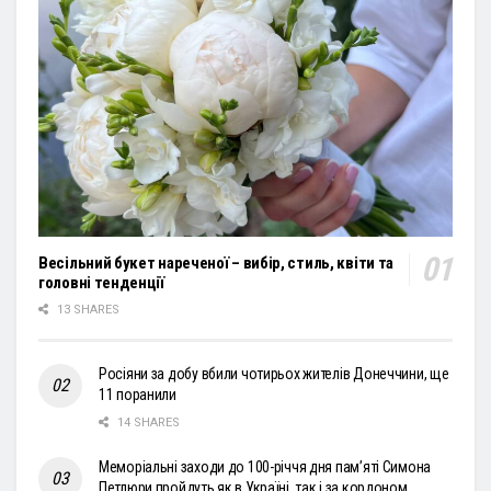
Весільний букет нареченої – вибір, стиль, квіти та
головні тенденції
13 SHARES
Росіяни за добу вбили чотирьох жителів Донеччини, ще
11 поранили
14 SHARES
Меморіальні заходи до 100-річчя дня пам’яті Симона
Петлюри пройдуть як в Україні, так і за кордоном