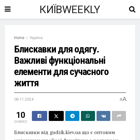
КИЇВWEEKLY
Home
Україна
Блискавки для одягу.
Важливі функціональні
елементи для сучасного
життя
A
08.11.2024
A
10
SHARES
Блискавки від gudzik.kiev.ua що є оптовим