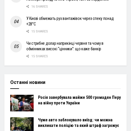
16 SHARES
У Києві обмежать рух вантажівок через спеку понад
+28°С
15 SHARES
Чи стрибне долар наприкінці червня та чому в
обмінниках високі “цінники”: що каже банкір
15 SHARES
Останні новини
Росія завербувала майже 500 громадян Перу
на війну проти України
Чуже авто заблокувало виїзд: чи можна
викликати поліцію та який штраф загрожує