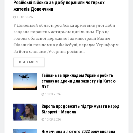
Російські війська за добу поранили чотирьох
жителів Донеччини
10.08.2026
У Донецькій області російська армія минулої доби
завдала поранень чотирьом цивільним. Про це
голова обласної державної адміністрації Вадим
Філашкін повідомив у Фейсбуці, передає Укрінформ.
За його словами, 9 серпня росіяни...
DETAILS
READ MORE
Тайвань за прикладом України робить
ставку на дрони для захисту від Китаю –
NYT
10.08.2026
Європа продовжить підтримувати народ
Білорусі – Мецола
10.08.2026
Німеччина з лютого 2022 року вислала