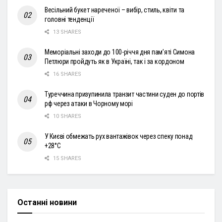
Весільний букет нареченої – вибір, стиль, квіти та
головні тенденції
13 SHARES
Меморіальні заходи до 100-річчя дня пам’яті Симона
Петлюри пройдуть як в Україні, так і за кордоном
16 SHARES
Туреччина призупинила транзит частини суден до портів
рф через атаки в Чорному морі
10 SHARES
У Києві обмежать рух вантажівок через спеку понад
+28°С
15 SHARES
Останні новини