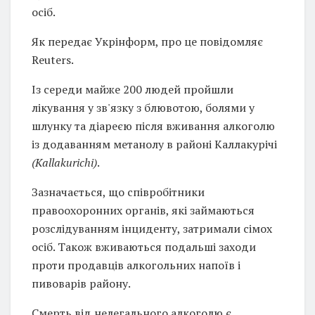
осіб.
Як передає Укрінформ, про це повідомляє
Reuters.
Із середи майже 200 людей пройшли
лікування у зв'язку з блювотою, болями у
шлунку та діареєю після вживання алкоголю
із додаванням метанолу в районі Каллакурічі
(Kallakurichi)
.
Зазначається, що співробітники
правоохоронних органів, які займаються
розслідуванням інциденту, затримали сімох
осіб. Також вживаються подальші заходи
проти продавців алкогольних напоїв і
пивоварів району.
Смерть від нелегального алкоголю є