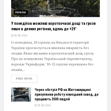
УКРАЇНА
У понеділок можливі короткочасні дощі та грози
лише в деяких регіонах, вдень до +29°
09.08.2026
Із понеділка, 10 серпня, на більшості території
України прогнозується мінлива хмарність без
опадів. Лише місцями короткочасний дощ, гроза.
Про це повідомляє Український гідрометцентр,
передає Укрінформ. "10-12 серпня переважно без
опадів,...
DETAILS
READ MORE
Через обстріл РФ на Житомирщині
призупинив роботу німецький завод, де
працюють 3500 людей
09.08.2026