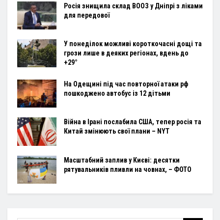
Росія знищила склад ВООЗ у Дніпрі з ліками
для передової
У понеділок можливі короткочасні дощі та
грози лише в деяких регіонах, вдень до
+29°
На Одещині під час повторної атаки рф
пошкоджено автобус із 12 дітьми
Війна в Ірані послабила США, тепер росія та
Китай змінюють свої плани – NYT
Масштабний заплив у Києві: десятки
рятувальників пливли на човнах, – ФОТО