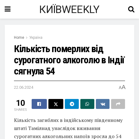
КИЇВWEEKLY
Home
Україна
Кількість померлих від
сурогатного алкоголю в Індії
сягнула 54
A
22.06.2024
A
10
SHARES
Кількість загиблих в індійському південному
штаті Тамілнад унаслідок вживання
сурогатних алкогольних напоїв зросла до 54