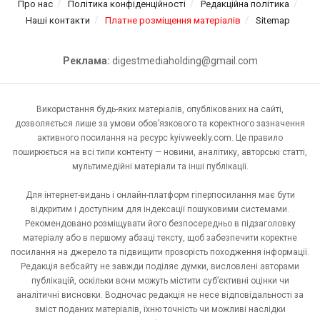
Про нас
Політика конфіденційності
Редакційна політика
Наші контакти
Платне розміщення матеріалів
Sitemap
Реклама:
digestmediaholding@gmail.com
Використання будь-яких матеріалів, опублікованих на сайті,
дозволяється лише за умови обов’язкового та коректного зазначення
активного посилання на ресурс kyivweekly.com. Це правило
поширюється на всі типи контенту — новини, аналітику, авторські статті,
мультимедійні матеріали та інші публікації.
Для інтернет-видань і онлайн-платформ гіперпосилання має бути
відкритим і доступним для індексації пошуковими системами.
Рекомендовано розміщувати його безпосередньо в підзаголовку
матеріалу або в першому абзаці тексту, щоб забезпечити коректне
посилання на джерело та підвищити прозорість походження інформації.
Редакція вебсайту не завжди поділяє думки, висловлені авторами
публікацій, оскільки вони можуть містити суб’єктивні оцінки чи
аналітичні висновки. Водночас редакція не несе відповідальності за
зміст поданих матеріалів, їхню точність чи можливі наслідки