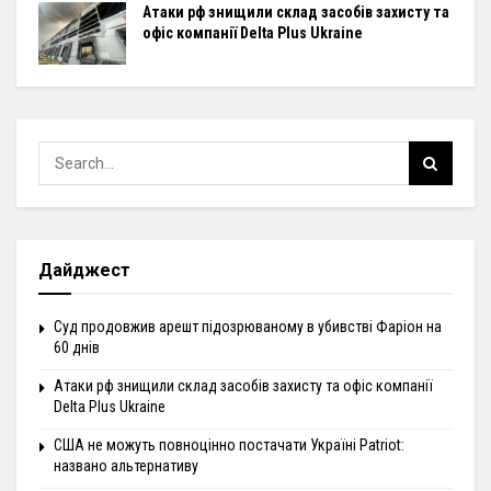
Атаки рф знищили склад засобів захисту та
офіс компанії Delta Plus Ukraine
Дайджест
Суд продовжив арешт підозрюваному в убивстві Фаріон на
60 днів
Атаки рф знищили склад засобів захисту та офіс компанії
Delta Plus Ukraine
США не можуть повноцінно постачати Україні Patriot:
названо альтернативу