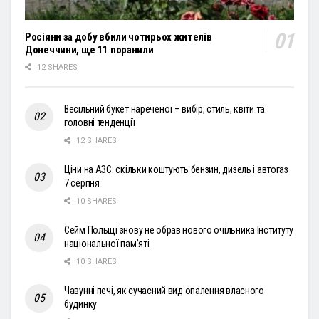
Росіяни за добу вбили чотирьох жителів
Донеччини, ще 11 поранили
12 SHARES
Весільний букет нареченої – вибір, стиль, квіти та
головні тенденції
12 SHARES
Ціни на АЗС: скільки коштують бензин, дизель і автогаз
7 серпня
10 SHARES
Сейм Польщі знову не обрав нового очільника Інституту
національної пам’яті
10 SHARES
Чавунні печі, як сучасний вид опалення власного
будинку