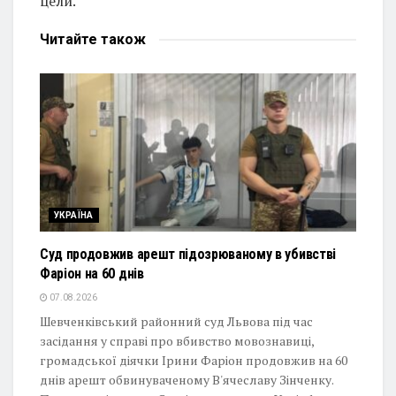
цели.
Читайте
також
УКРАЇНА
Суд продовжив арешт підозрюваному в убивстві
Фаріон на 60 днів
07.08.2026
Шевченківський районний суд Львова під час
засідання у справі про вбивство мовознавиці,
громадської діячки Ірини Фаріон продовжив на 60
днів арешт обвинуваченому В'ячеславу Зінченку.