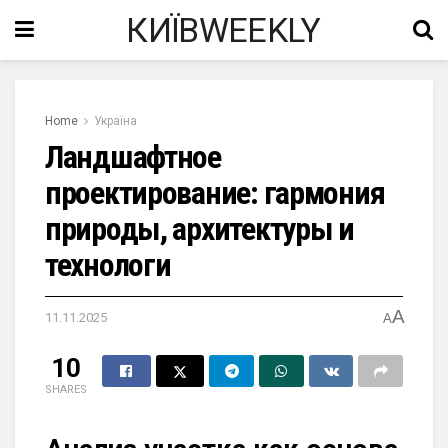
КИЇВWEEKLY
Home
Україна
Ландшафтное
проектирование: гармония
природы, архитектуры и
технологи
A
11.11.2025
A
10
SHARES