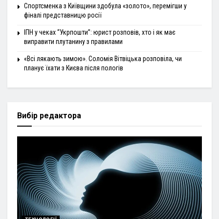
Спортсменка з Київщини здобула «золото», перемігши у
фіналі представницю росії
ІПН у чеках “Укрпошти”: юрист розповів, хто і як має
виправити плутанину з правилами
«Всі лякають зимою». Соломія Вітвіцька розповіла, чи
планує їхати з Києва після пологів
Вибір редактора