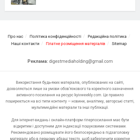
Про нас
Політика конфіденційності
Редакційна політика
Наші контакти
Платне розміщення матеріалів
Sitemap
Реклама:
digestmediaholding@gmail.com
Використання будь-яких матеріалів, опублікованих на сайті,
дозволяється лише за умови обов’язкового та коректного зазначення
активного посилання на ресурс kyivweekly.com. Це правило
поширюється на всі типи контенту — новини, аналітику, авторські статті,
мультимедійні матеріали та інші публікації.
Для інтернет-видань і онлайн-платформ гіперпосилання має бути
відкритим і доступним для індексації пошуковими системами.
Рекомендовано розміщувати його безпосередньо в підзаголовку
матеріалу або в першому абзаці тексту, щоб забезпечити коректне