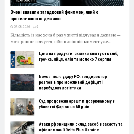
ТЕХНОЛОГІЇ
Вчені виявили загадковий феномен, який є
протилежністю дежавю
07.08.2026
0
Більшість із нас хоча б раз у житті відчували дежавю —
моторошне відчуття, ніби нинішній момент уже...
Ціни на продукти: скільки коштують хліб,
гречка, яйця, олія та молоко 7 серпня
Novus після удару РФ: гендиректор
розповів про можливий дефіцит і
перебудову логістики
Суд продовжив арешт підозрюваному в
убивстві Фаріон на 60 днів
Атаки рф знищили склад засобів захисту та
офіс компанії Delta Plus Ukraine