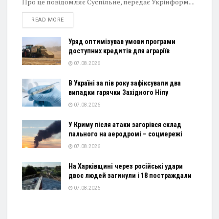
Про це повідомляє Суспільне, передає Укрінформ....
DETAILS
READ MORE
Уряд оптимізував умови програми
доступних кредитів для аграріїв
07.08.2026
В Україні за пів року зафіксували два
випадки гарячки Західного Нілу
07.08.2026
У Криму після атаки загорівся склад
пального на аеродромі – соцмережі
07.08.2026
На Харківщині через російські удари
двоє людей загинули і 18 постраждали
07.08.2026