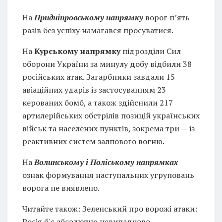
На
Придніпровському напрямку
ворог п’ять
разів без успіху намагався просуватися.
На
Курському напрямку
підрозділи Сил
оборони України за минулу добу відбили 38
російських атак. Загарбники завдали 15
авіаційних ударів із застосуванням 23
керованих бомб, а також здійснили 217
артилерійських обстрілів позицій українських
військ та населених пунктів, зокрема три — із
реактивних систем залпового вогню.
На
Волинському і Поліському напрямках
ознак формування наступальних угруповань
ворога не виявлено.
Читайте також: Зеленський про ворожі атаки:
Росія б'є абсолютно невипадково