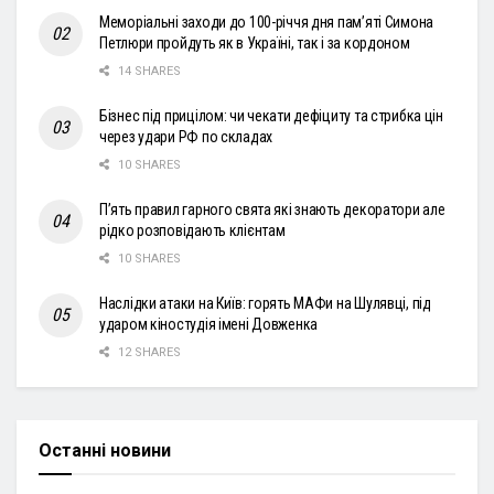
Меморіальні заходи до 100-річчя дня пам’яті Симона
Петлюри пройдуть як в Україні, так і за кордоном
14 SHARES
Бізнес під прицілом: чи чекати дефіциту та стрибка цін
через удари РФ по складах
10 SHARES
П’ять правил гарного свята які знають декоратори але
рідко розповідають клієнтам
10 SHARES
Наслідки атаки на Київ: горять МАФи на Шулявці, під
ударом кіностудія імені Довженка
12 SHARES
Останні новини