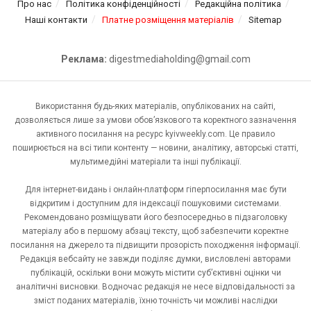
Про нас
Політика конфіденційності
Редакційна політика
Наші контакти
Платне розміщення матеріалів
Sitemap
Реклама:
digestmediaholding@gmail.com
Використання будь-яких матеріалів, опублікованих на сайті,
дозволяється лише за умови обов’язкового та коректного зазначення
активного посилання на ресурс kyivweekly.com. Це правило
поширюється на всі типи контенту — новини, аналітику, авторські статті,
мультимедійні матеріали та інші публікації.
Для інтернет-видань і онлайн-платформ гіперпосилання має бути
відкритим і доступним для індексації пошуковими системами.
Рекомендовано розміщувати його безпосередньо в підзаголовку
матеріалу або в першому абзаці тексту, щоб забезпечити коректне
посилання на джерело та підвищити прозорість походження інформації.
Редакція вебсайту не завжди поділяє думки, висловлені авторами
публікацій, оскільки вони можуть містити суб’єктивні оцінки чи
аналітичні висновки. Водночас редакція не несе відповідальності за
зміст поданих матеріалів, їхню точність чи можливі наслідки