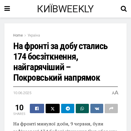
КИЇВWEEKLY
Home
Україна
На фронті за добу стались
174 боєзіткнення,
найгарячіший –
Покровський напрямок
A
10.06.2025
A
10
SHARES
На фронті минулої доби, 9 червня, були