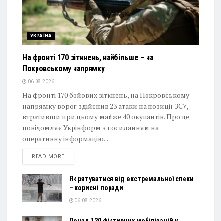
УКРАЇНА
На фронті 170 зіткнень, найбільше – на
Покровському напрямку
06.08.2026
На фронті 170 бойових зіткнень, на Покровському
напрямку ворог здійснив 23 атаки на позиції ЗСУ,
втративши при цьому майже 40 окупантів. Про це
повідомляє Укрінформ з посиланням на
оперативну інформацію...
DETAILS
READ MORE
Як рятуватися від екстремальної спеки
– корисні поради
06.08.2026
Понад 120 фіктивних мобілізацій у