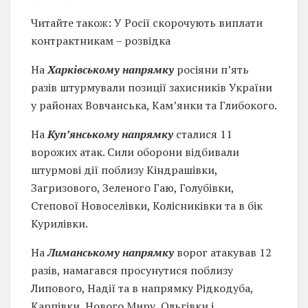
Читайте також: У Росії скорочують виплати
контрактникам – розвідка
На
Харківському напрямку
росіяни п’ять
разів штурмували позиції захисників України
у районах Вовчанська, Кам’янки та Глибокого.
На
Куп’янському напрямку
сталися 11
ворожих атак. Сили оборони відбивали
штурмові дії поблизу Кіндрашівки,
Загризового, Зеленого Гаю, Голубівки,
Степової Новоселівки, Колісниківки та в бік
Курилівки.
На
Лиманському напрямку
ворог атакував 12
разів, намагався просунутися поблизу
Липового, Надії та в напрямку Рідкодуба,
Карпівки, Нового Миру, Ольгівки і