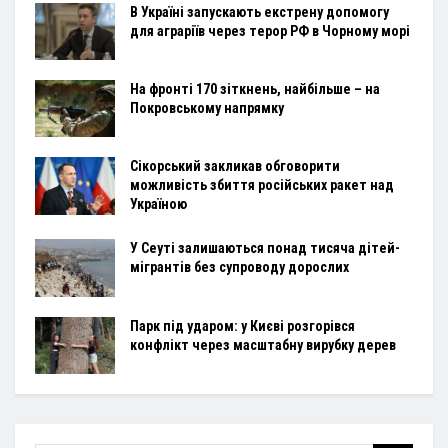
В Україні запускають екстрену допомогу
для аграріїв через терор РФ в Чорному морі
На фронті 170 зіткнень, найбільше – на
Покровському напрямку
Сікорський закликав обговорити
можливість збиття російських ракет над
Україною
У Сеуті залишаються понад тисяча дітей-
мігрантів без супроводу дорослих
Парк під ударом: у Києві розгорівся
конфлікт через масштабну вирубку дерев