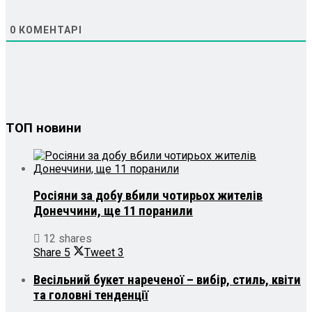
0
КОМЕНТАРІ
ТОП новини
Росіяни за добу вбили чотирьох жителів
Донеччини, ще 11 поранили
12 shares
Share
5
Tweet
3
Весільний букет нареченої – вибір, стиль, квіти
та головні тенденції