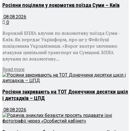
Росіяни поцілили у локомотив поїзда Суми – Київ
08.08.2026
0
Ворожий БПЛА влучив по локомотиву поїзда Суми -
Київ. Як передає Укрінформ, про це у Фейсбуці
повідомила Укрзалізниця. «Ворог вкотре злочинно
атакував цивільний транспорт на Сумщині. БПЛА
влучили по локомотиву...
Details
Read more
Росіяни закривають на ТОТ Донеччини десятки шкіл
і дитсадків – ЦПД
08.08.2026