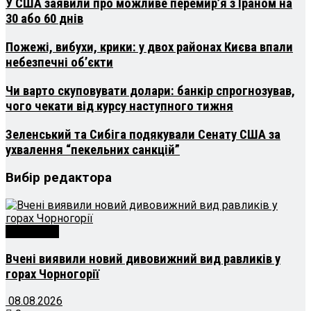
У США заявили про можливе перемир’я з Іраном на
30 або 60 днів
Пожежі, вибухи, крики: у двох районах Києва впали
небезпечні об’єкти
Чи варто скуповувати долари: банкір спрогнозував,
чого чекати від курсу наступного тижня
Зеленський та Сибіга подякували Сенату США за
ухвалення “пекельних санкцій”
Вибір редактора
Технології
Вчені виявили новий дивовижний вид равликів у
горах Чорногорії
08.08.2026