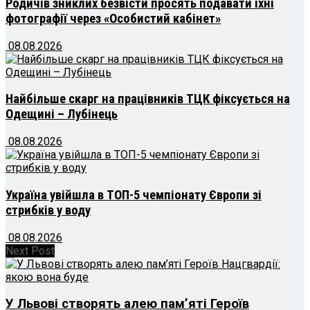
Родичів зниклих безвісти просять подавати їхні
фотографії через «Особистий кабінет»
08.08.2026
Найбільше скарг на працівників ТЦК фіксується на
Одещині – Лубінець
08.08.2026
Україна увійшла в ТОП-5 чемпіонату Європи зі
стрибків у воду
08.08.2026
Next Post
У Львові створять алею пам’яті Героїв