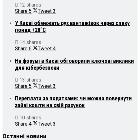
12 shares
Share
5
Tweet
3
У Києві обмежать рух вантажівок через спеку
понад +28°С
14 shares
Share
6
Tweet
4
На форумі в Києві обговорили ключові виклики
для кібербезпеки
13 shares
Share
5
Tweet
3
Переплата за податками: чи можна повернути
зайві кошти на свій рахунок
10 shares
Share
4
Tweet
3
Останні новини