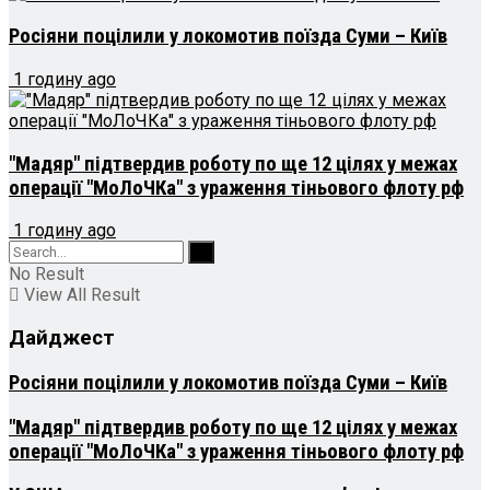
Росіяни поцілили у локомотив поїзда Суми – Київ
1 годину ago
"Мадяр" підтвердив роботу по ще 12 цілях у межах
операції "МоЛоЧКа" з ураження тіньового флоту рф
1 годину ago
No Result
View All Result
Дайджест
Росіяни поцілили у локомотив поїзда Суми – Київ
"Мадяр" підтвердив роботу по ще 12 цілях у межах
операції "МоЛоЧКа" з ураження тіньового флоту рф