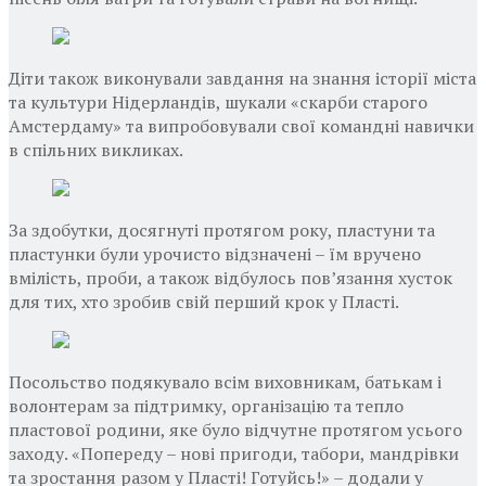
Діти також виконували завдання на знання історії міста
та культури Нідерландів, шукали «скарби старого
Амстердаму» та випробовували свої командні навички
в спільних викликах.
За здобутки, досягнуті протягом року, пластуни та
пластунки були урочисто відзначені – їм вручено
вмілість, проби, а також відбулось повʼязання хусток
для тих, хто зробив свій перший крок у Пласті.
Посольство подякувало всім виховникам, батькам і
волонтерам за підтримку, організацію та тепло
пластової родини, яке було відчутне протягом усього
заходу. «Попереду – нові пригоди, табори, мандрівки
та зростання разом у Пласті! Готуйсь!» – додали у