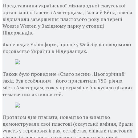
Представники української міжнародної скаутської
організації «Пласт» з Амстердама, Гааги й Ейндговена
відзначили завершення пластового року на терені
Woeste Westen у Західному парку у столиці
Нідерландів.
Як передає Укрінформ, про це у Фейсбуці повідомило
посольство України в Нідерландах.
Також було проведене «Свято весни». Цьогорічний
захід був особливим – його присвятили 750-річчю
міста Амстердам, тож у програмі не бракувало цікавих
тематичних активностей.
Протягом дня пташата, новацтво та юнацтво
демонстрували свої пластові (скаутські) вміння, брали
участь у теренових іграх, естафетах, співали пластових
пісень біля ватри та готували страви на вогнищі.