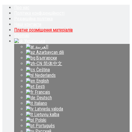
Про нас
Політика конфіденційності
Редакційна політика
Наші контакти
Платне розміщення матеріалів
Sitemap
Українська
العربية
Azərbaycan dili
Български
简体中文
Čeština‎
Nederlands
English
Eesti
Français
Deutsch
Italiano
Latviešu valoda
Lietuvių kalba
Polski
Português
Русский