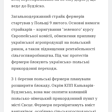
веде до Будзіско.
Загальнодержавний страйк фермерів
стартував у Польщі 9 лютого. Основні вимоги
страйкарів – коригування "зеленого" курсу
Європейської комісії, обмеження припливу
української агропродукції на польський
ринок, а також підвищення рентабельності
сільгоспвиробництва. Під час протестів
фермери блокують українсько-польські
прикордонні переходи.
З 1 березня польські фермери планували
розширити блокаду. Окрім КПП Кальварія-
Будзисько, вона має охопити колишній
польсько-німецький прикордонний пункт у
місті Свєце. Фермери перевірятимуть вміст
вантажівок, особливо сільськогосподарські