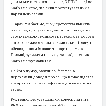
(польське місто недалеко від КПП) Генадіюс
Майкяліс каже, що сили протестувальників
наразі нечисленні.
"Наразі ми бачимо, що у протестувальників
мало сил, планувалося, що вони прийдуть зі
своєю важкою технікою і перекриють дороги
– цього вдалося уникнути завдяки діалогу та
обговоренням із нашими партнерами в
Польщі, зусиллям наших установ", – заявив
Мацкяліс журналістам.
На його думку, можливо, фермерів
переконали доводи про те, що немає підстав
говорити про фальсифікацію документів на
зерно.
Рух транспорту, за даними кореспондента
BNS, переспрямовано на об'їзну дорогу, що