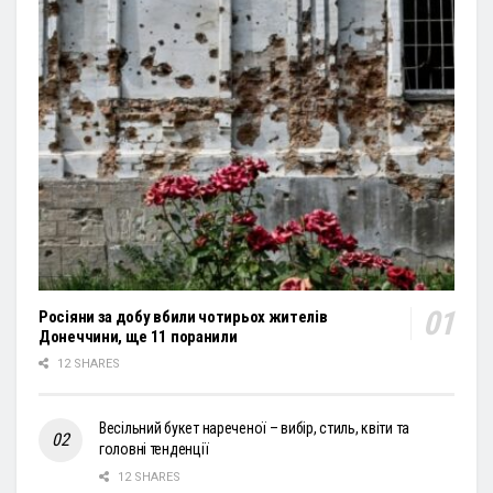
Росіяни за добу вбили чотирьох жителів
Донеччини, ще 11 поранили
12 SHARES
Весільний букет нареченої – вибір, стиль, квіти та
головні тенденції
12 SHARES