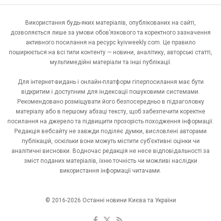
Використання будь-яких матеріалів, опублікованих на сайті,
дозволяється лише за умови обов’язкового та коректного зазначення
активного посилання на ресурс kyivweekly.com. Це правило
поширюється на всі типи контенту — новини, аналітику, авторські статті,
мультимедійні матеріали та інші публікації.
Для інтернет-видань і онлайн-платформ гіперпосилання має бути
відкритим і доступним для індексації пошуковими системами.
Рекомендовано розміщувати його безпосередньо в підзаголовку
матеріалу або в першому абзаці тексту, щоб забезпечити коректне
посилання на джерело та підвищити прозорість походження інформації.
Редакція вебсайту не завжди поділяє думки, висловлені авторами
публікацій, оскільки вони можуть містити суб’єктивні оцінки чи
аналітичні висновки. Водночас редакція не несе відповідальності за
зміст поданих матеріалів, їхню точність чи можливі наслідки
використання інформації читачами.
© 2016-2026 Останні новини Києва та України