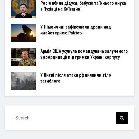
Росія вбила дідуся, бабусю та їхнього онука
в Пухівці на Київщині
У Німеччині зафіксували дрони над
«майстернею Patriot»
Армія США усунула командувача залученого
у координації підтримки Україні корпусу
У Києві після атаки рф виявили тіло
загиблого