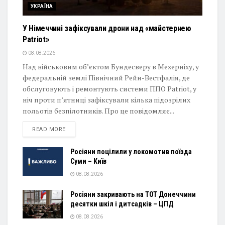
УКРАЇНА
У Німеччині зафіксували дрони над «майстернею
Patriot»
08.08.2026
Над військовим об’єктом Бундесверу в Мехерніху, у
федеральній землі Північний Рейн-Вестфалія, де
обслуговують і ремонтують системи ППО Patriot, у
ніч проти п’ятниці зафіксували кілька підозрілих
польотів безпілотників. Про це повідомляє...
DETAILS
READ MORE
Росіяни поцілили у локомотив поїзда
Суми – Київ
08.08.2026
Росіяни закривають на ТОТ Донеччини
десятки шкіл і дитсадків – ЦПД
08.08.2026