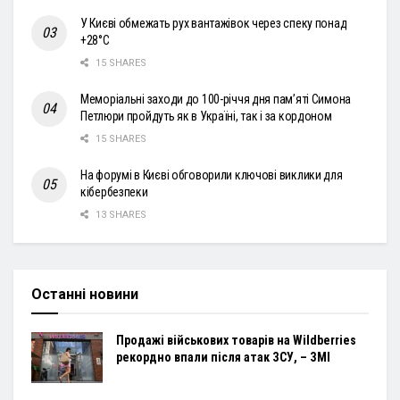
У Києві обмежать рух вантажівок через спеку понад
+28°С
15 SHARES
Меморіальні заходи до 100-річчя дня пам’яті Симона
Петлюри пройдуть як в Україні, так і за кордоном
15 SHARES
На форумі в Києві обговорили ключові виклики для
кібербезпеки
13 SHARES
Останні новини
Продажі військових товарів на Wildberries
рекордно впали після атак ЗСУ, – ЗМІ