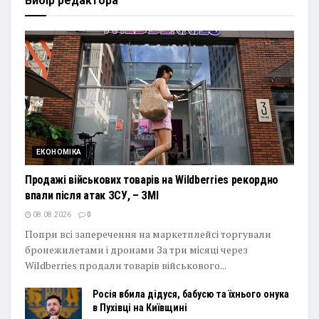
Вибір редактора
ЕКОНОМІКА
Продажі військових товарів на Wildberries рекордно
впали після атак ЗСУ, – ЗМІ
08.08.2026
0
Попри всі заперечення на маркетплейсі торгували
бронежилетами і дронами За три місяці через
Wildberries продали товарів військового...
Росія вбила дідуся, бабусю та їхнього онука
в Пухівці на Київщині