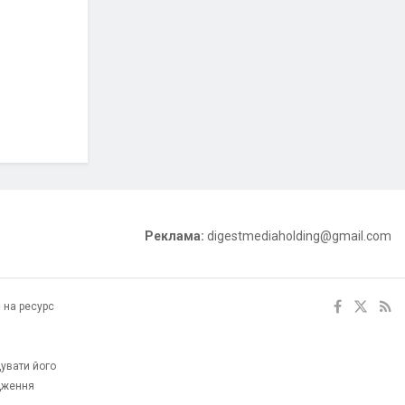
Реклама:
digestmediaholding@gmail.com
 на ресурс
увати його
одження