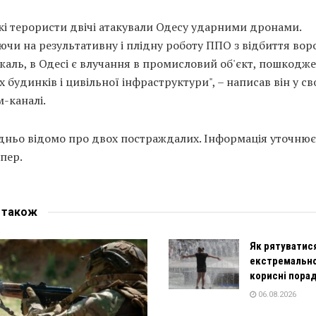
кі терористи двічі атакували Одесу ударними дронами.
чи на результативну і плідну роботу ППО з відбиття во
 жаль, в Одесі є влучання в промисловий об'єкт, пошкодж
 будинків і цивільної інфраструктури", – написав він у с
-каналі.
дньо відомо про двох постраждалих. Інформація уточнюєт
пер.
е
також
Як рятуватис
екстремально
корисні пора
06.08.2026