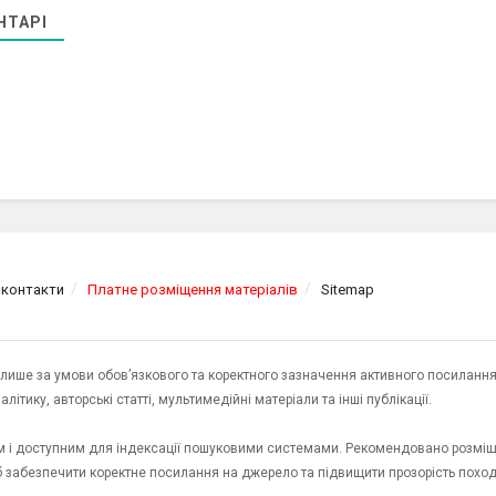
НТАРІ
 контакти
Платне розміщення матеріалів
Sitemap
я лише за умови обов’язкового та коректного зазначення активного посилання
ітику, авторські статті, мультимедійні матеріали та інші публікації.
им і доступним для індексації пошуковими системами. Рекомендовано розміщ
об забезпечити коректне посилання на джерело та підвищити прозорість пох