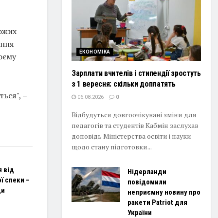
рожих
ення
ЕКОНОМІКА
воєму
Зарплати вчителів і стипендії зростуть
з 1 вересня: скільки доплатять
ься", –
06.08.2026
0
Відбудуться довгоочікувані зміни для
педагогів та студентів Кабмін заслухав
доповідь Міністерства освіти і науки
щодо стану підготовки...
я від
Нідерланди
ї спеки –
повідомили
ди
неприємну новину про
ракети Patriot для
України