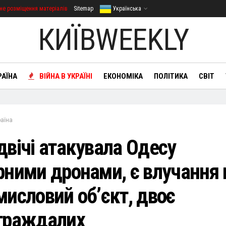
не розміщення матеріалів
Sitemap
Українська
КИЇВWEEKLY
РАЇНА
ВІЙНА В УКРАЇНІ
ЕКОНОМІКА
ПОЛІТИКА
СВІТ
раїна
двічі атакувала Одесу
рними дронами, є влучання 
мисловий об’єкт, двоє
траждалих