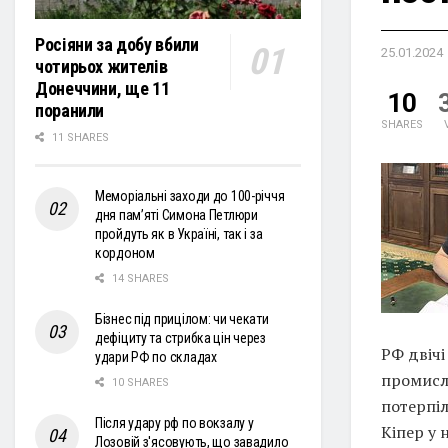
Росіяни за добу вбили
25.01.2024
чотирьох жителів
Донеччини, ще 11
10
поранили
SHARES
11 SHARES
Меморіальні заходи до 100-річчя
дня пам’яті Симона Петлюри
пройдуть як в Україні, так і за
кордоном
14 SHARES
Бізнес під прицілом: чи чекати
дефіциту та стрибка цін через
РФ двічі
удари РФ по складах
промисл
10 SHARES
потерпіл
Після удару рф по вокзалу у
Кіпер у н
Лозовій з'ясовують, що завадило