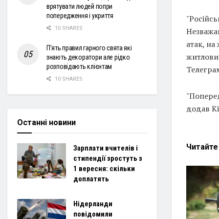
врятувати людей попри
попередження і укриття
"Російсь
10 SHARES
Незважаю
атак, на
П’ять правил гарного свята які
житлових
знають декоратори але рідко
розповідають клієнтам
Телеграм
10 SHARES
"Попере
додав Кі
Останні новини
Читайт
Зарплати вчителів і
стипендії зростуть з
1 вересня: скільки
доплатять
Нідерланди
повідомили