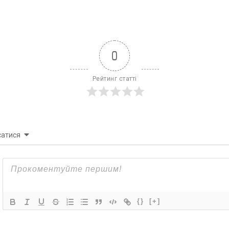
0
Рейтинг статті
сатися
{}
[+]