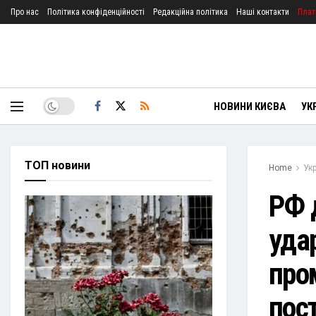
Про нас
Політика конфіденційності
Редакційна політика
Наші контакти
Плат
НОВИНИ КИЄВА
УК
ТОП новини
Home
Ук
РФ 
уда
про
пос