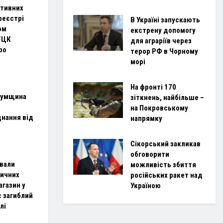
ктивних
 реєстрі
В Україні запускають
ом
екстрену допомогу
ТЦК
для аграріїв через
ро
терор РФ в Чорному
морі
На фронті 170
Сумщина
зіткнень, найбільше –
на Покровському
нання від
напрямку
Сікорський закликав
обговорити
ували
можливість збиття
тичних
російських ракет над
агазин у
Україною
є загиблий
лі