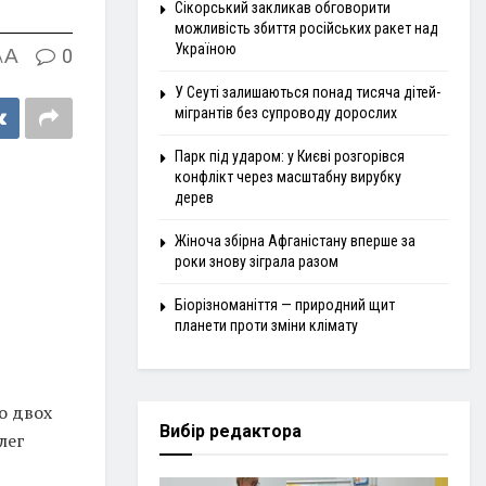
Сікорський закликав обговорити
можливість збиття російських ракет над
Україною
A
0
A
У Сеуті залишаються понад тисяча дітей-
мігрантів без супроводу дорослих
Парк під ударом: у Києві розгорівся
конфлікт через масштабну вирубку
дерев
Жіноча збірна Афганістану вперше за
роки знову зіграла разом
Біорізноманіття — природний щит
планети проти зміни клімату
о двох
Вибір редактора
лег