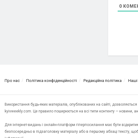
0
КОМЕ
Про нас
Політика конфіденційності
Редакційна політика
Наші
Використання будь-яких матеріалів, опублікованих на сайті, дозволяєтьс
kyivweekly.com. Це правило поширюється на всі типи контенту — новини, анал
Для інтернет-видань і онлайн-платформ гіперпосилання має бути відкрит
безпосередньо в підзаголовку матеріалу або в першому абзаці тексту, щ