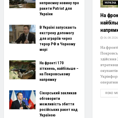
неприємну новину про
УКРАЇНА
ракети Patriot для
України
На фрон
найбіль
В Україні запускають
напрям
екстрену допомогу
06.08.2026
для аграріїв через
терор РФ в Чорному
На фронті
морі
Покровсь
здійснив 
На фронті 170
втративш
зіткнень, найбільше –
окупантів
на Покровському
Укрінфор
напрямку
оперативн
Сікорський закликав
READ M
обговорити
можливість збиття
російських ракет над
Україною