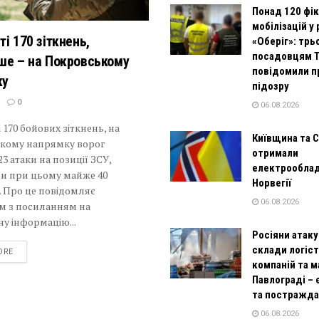
Понад 120 фі
мобілізацій у
ті 170 зіткнень,
«Оберіг»: трь
посадовцям 
ше – на Покровському
повідомили п
ку
підозру
0
06.08.2026
 170 бойових зіткнень, на
Київщина та 
кому напрямку ворог
отримали
23 атаки на позиції ЗСУ,
електрооблад
и при цьому майже 40
Норвегії
. Про це повідомляє
06.08.2026
м з посиланням на
у інформацію...
Росіяни атак
склади логіс
DETAILS
ORE
компаній та м
Павлограді – 
та постражда
06.08.2026