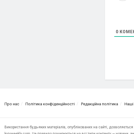
0
КОМЕ
Про нас
Політика конфіденційності
Редакційна політика
Наші
Використання будь-яких матеріалів, опублікованих на сайті, дозволяєтьс
kyivweekly.com. Це правило поширюється на всі типи контенту — новини, анал