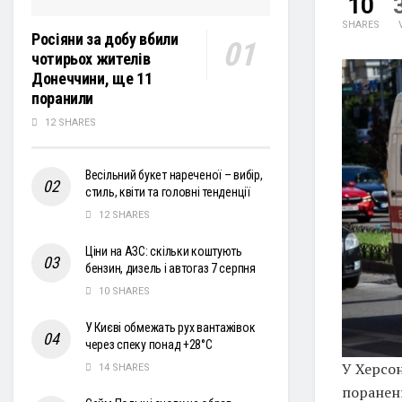
10
SHARES
Росіяни за добу вбили
чотирьох жителів
Донеччини, ще 11
поранили
12 SHARES
Весільний букет нареченої – вибір,
стиль, квіти та головні тенденції
12 SHARES
Ціни на АЗС: скільки коштують
бензин, дизель і автогаз 7 серпня
10 SHARES
У Києві обмежать рух вантажівок
через спеку понад +28°С
У Херсон
14 SHARES
поранен