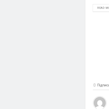
READ M
Підпис