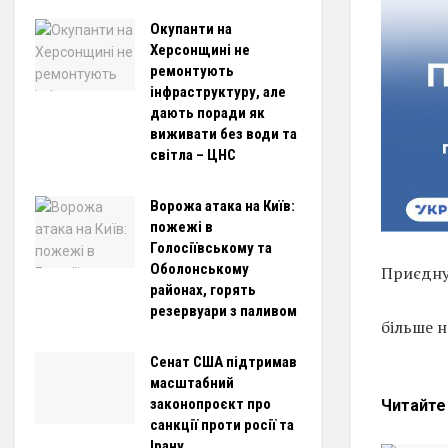
Окупанти на
Херсонщині не
ремонтують
інфраструктуру, але
дають поради як
виживати без води та
світла – ЦНС
Ворожа атака на Київ:
пожежі в
Голосіївському та
Оболонському
Приєднуй
районах, горять
резервуари з паливом
більше 
Сенат США підтримав
масштабний
законопроєкт про
Читайт
санкції проти росії та
Ірану