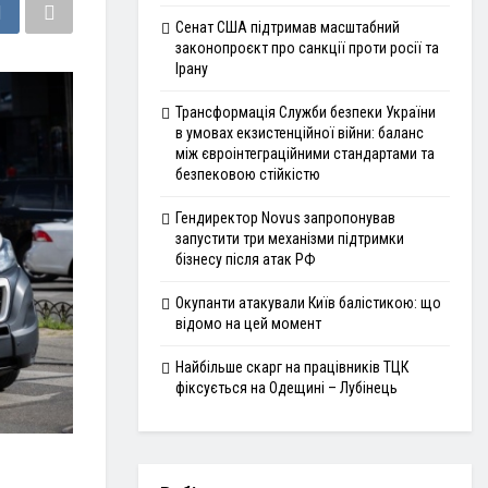
Сенат США підтримав масштабний
законопроєкт про санкції проти росії та
Ірану
Трансформація Служби безпеки України
в умовах екзистенційної війни: баланс
між євроінтеграційними стандартами та
безпековою стійкістю
Гендиректор Novus запропонував
запустити три механізми підтримки
бізнесу після атак РФ
Окупанти атакували Київ балістикою: що
відомо на цей момент
Найбільше скарг на працівників ТЦК
фіксується на Одещині – Лубінець