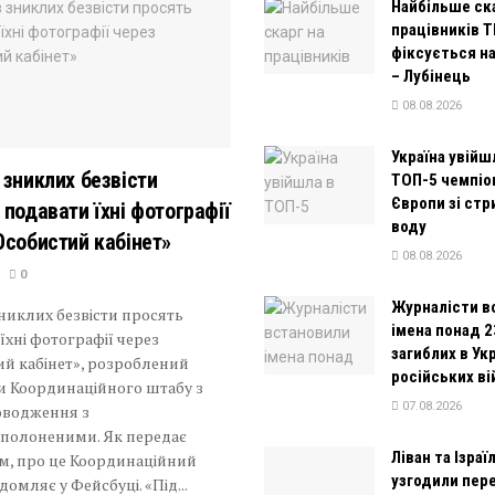
Найбільше ска
працівників 
фіксується н
– Лубінець
08.08.2026
Україна увійш
 зниклих безвісти
ТОП-5 чемпіо
Європи зі стр
 подавати їхні фотографії
воду
Особистий кабінет»
08.08.2026
0
Журналісти в
никлих безвісти просять
імена понад 2
їхні фотографії через
загиблих в Укр
й кабінет», розроблений
російських в
и Координаційного штабу з
07.08.2026
оводження з
ополоненими. Як передає
Ліван та Ізраї
м, про це Координаційний
узгодили пере
домляє у Фейсбуці. «Під...