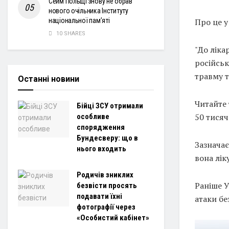
Сейм Польщі знову не обрав
нового очільника Інституту
національної пам’яті
Про це у
10 SHARES
"До ліка
російськ
травму т
Останні новини
Читайте
Бійці ЗСУ отримали
50 тися
особливе
спорядження
Бундесверу: що в
Зазначає
нього входить
вона лік
Родичів зниклих
Раніше У
безвісти просять
подавати їхні
атаки бе
фотографії через
«Особистий кабінет»