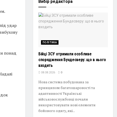
Вибір редактора
рм.
під удар
-вибухову
ПОЛІТИКА
ли понад
Бійці ЗСУ отримали особливе
спорядження Бундесверу: що в нього
входить
08.08.2026
0
Надалі
Нова система побудована за
принципом багатошаровості та
адаптивності Українські
ідок
військовослужбовці почали
використовувати нові елементи
бойового одягу, які...