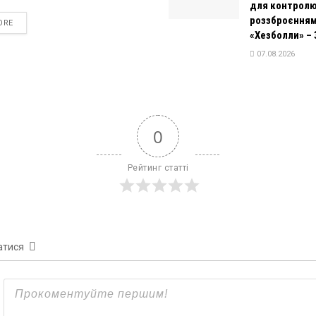
для контролю
роззброєння
DETAILS
ORE
«Хезболли» – 
07.08.2026
0
Рейтинг статті
атися