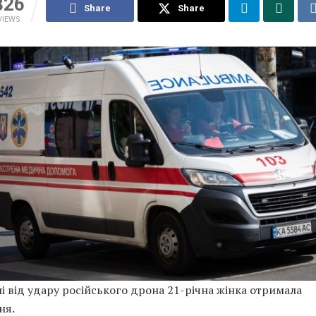
326
Share
Share
VIEWS
і від удару російського дрона 21-річна жінка отримала
ня.