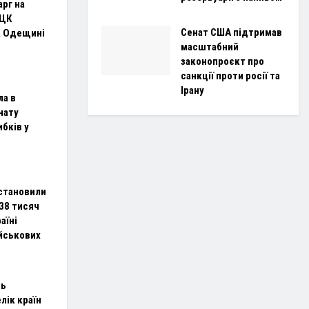
рг на
ТЦК
Сенат США підтримав
а Одещині
масштабний
законопроєкт про
санкції проти росії та
Ірану
ла в
нату
ибків у
становили
38 тисяч
аїні
ійськових
ль
лік країн