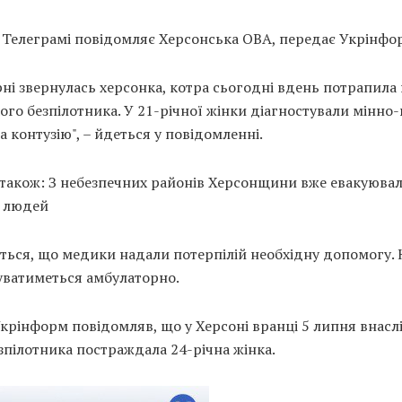
 Телеграмі повідомляє Херсонська ОВА, передає Укрінфо
рні звернулась херсонка, котра сьогодні вдень потрапила 
ого безпілотника. У 21-річної жінки діагностували мінно
а контузію", – йдеться у повідомленні.
 також: З небезпечних районів Херсонщини вже евакуюва
ч людей
ться, що медики надали потерпілій необхідну допомогу. 
уватиметься амбулаторно.
крінформ повідомляв, що у Херсоні вранці 5 липня внасл
зпілотника постраждала 24-річна жінка.