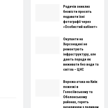
Родичів зниклих
безвісти просять
подавати їхні
фотографії через
«Особистий кабінет»
Окупанти на
Херсонщині не
ремонтують
інфраструктуру, але
дають поради як
виживати без води та
світла – ЦНС
Ворожа атака на Київ:
пожежі в
Голосіївському та
Оболонському
районах, горять
резервуари з паливом