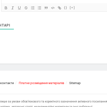
{}
[+]
НТАРІ
 контакти
Платне розміщення матеріалів
Sitemap
я лише за умови обов’язкового та коректного зазначення активного посилання
ітику, авторські статті, мультимедійні матеріали та інші публікації.