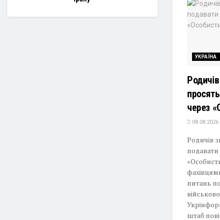
УКРАЇНА
Родичів
просять
через «
08.08.2026
Родичів з
подавати 
«Особисти
фахівцям
питань п
військов
Укрінфор
штаб пові