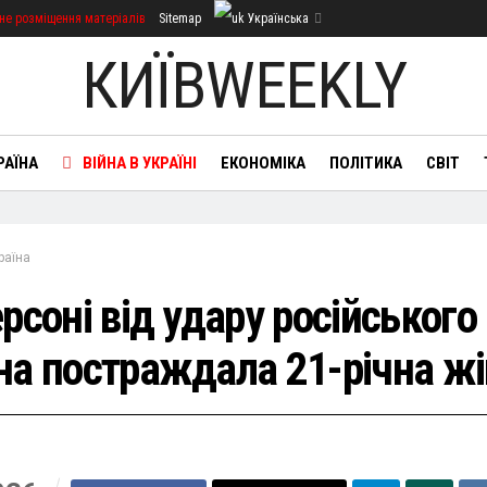
не розміщення матеріалів
Sitemap
Українська
КИЇВWEEKLY
РАЇНА
ВІЙНА В УКРАЇНІ
ЕКОНОМІКА
ПОЛІТИКА
СВІТ
раїна
рсоні від удару російського
на постраждала 21-річна ж