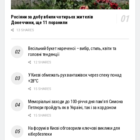
Росіяни за добу вбили чотирьох жителів
Донеччини, ще 11 поранили
13 SHARES
Весільний букет нареченої – вибір, стиль, квіти та
головні тенденції
12 SHARES
У Києві обмежать рух вантажівок через спеку понад
+28°С
15 SHARES
Меморіальні заходи до 100-річчя дня пам’яті Симона
Петлюри пройдуть як в Україні, так і за кордоном
15 SHARES
На форумі в Києві обговорили ключові виклики для
кібербезпеки