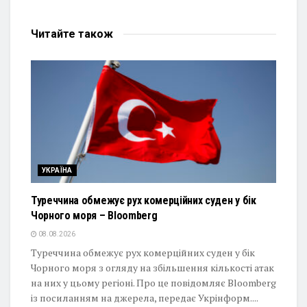
Читайте
також
УКРАЇНА
Туреччина обмежує рух комерційних суден у бік
Чорного моря – Bloomberg
08.08.2026
Туреччина обмежує рух комерційних суден у бік
Чорного моря з огляду на збільшення кількості атак
на них у цьому регіоні. Про це повідомляє Bloomberg
із посиланням на джерела, передає Укрінформ....