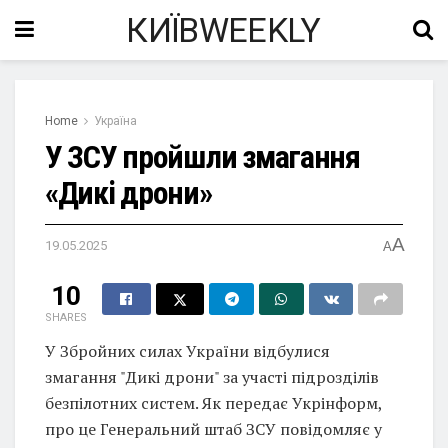
КИЇВWEEKLY
Home
Україна
У ЗСУ пройшли змагання
«Дикі дрони»
A
19.05.2025
A
10
SHARES
У Збройних силах України відбулися
змагання "Дикі дрони" за участі підрозділів
безпілотних систем. Як передає Укрінформ,
про це Генеральний штаб ЗСУ повідомляє у