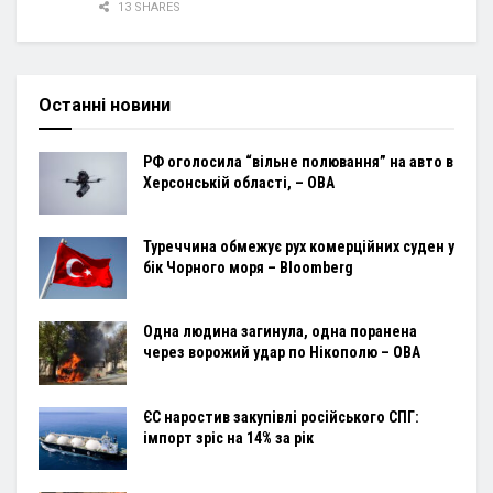
13 SHARES
Останні новини
РФ оголосила “вільне полювання” на авто в
Херсонській області, – ОВА
Туреччина обмежує рух комерційних суден у
бік Чорного моря – Bloomberg
Одна людина загинула, одна поранена
через ворожий удар по Нікополю – ОВА
ЄС наростив закупівлі російського СПГ:
імпорт зріс на 14% за рік