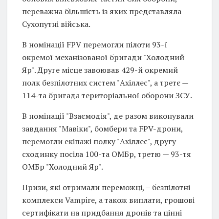
переважна більшість із яких представляла
Сухопутні війська.
В номінації FPV перемогли пілоти 93-ї
окремої механізованої бригади "Холодний
Яр". Друге місце завоював 429-й окремий
полк безпілотних систем "Ахіллес", а третє —
114-та бригада територіальної оборони ЗСУ.
В номінації "Взаємодія", де разом виконували
завдання "Мавіки", бомбери та FPV-дрони,
перемогли екіпажі полку "Ахіллес", другу
сходинку посіла 100-та ОМБр, третю — 93-тя
ОМБр "Холодний Яр".
Призи, які отримали переможці, – безпілотні
комплекси Vampire, а також виплати, грошові
сертифікати на придбання дронів та цінні