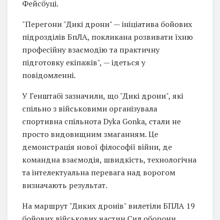
Фейсбуці.
"Перегони "Дикі дрони" — ініціатива бойових
підрозділів БпЛА, покликана розвивати їхню
професійну взаємодію та практичну
підготовку екіпажів", — ідеться у
повідомленні.
У Генштабі зазначили, що "Дикі дрони", які
спільно з військовими організувала
спортивна спільнота Dyka Gonka, стали не
просто видовищним змаганням. Це
демонстрація нової філософії війни, де
командна взаємодія, швидкість, технологічна
та інтелектуальна перевага над ворогом
визначають результат.
На маршрут "Диких дронів" вилетіли БПЛА 19
бойових військових частин Сил оборони,