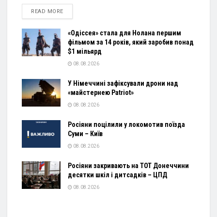
DETAILS
READ MORE
«Одіссея» стала для Нолана першим
фільмом за 14 років, який заробив понад
$1 мільярд
08.08.2026
У Німеччині зафіксували дрони над
«майстернею Patriot»
08.08.2026
Росіяни поцілили у локомотив поїзда
Суми – Київ
08.08.2026
Росіяни закривають на ТОТ Донеччини
десятки шкіл і дитсадків – ЦПД
08.08.2026