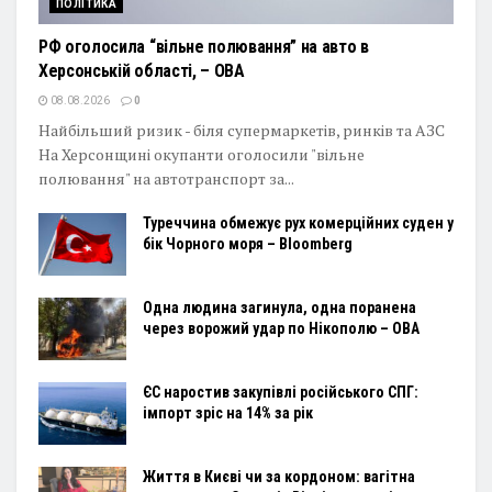
ПОЛІТИКА
РФ оголосила “вільне полювання” на авто в
Херсонській області, – ОВА
08.08.2026
0
Найбільший ризик - біля супермаркетів, ринків та АЗС
На Херсонщині окупанти оголосили "вільне
полювання" на автотранспорт за...
Туреччина обмежує рух комерційних суден у
бік Чорного моря – Bloomberg
Одна людина загинула, одна поранена
через ворожий удар по Нікополю – ОВА
ЄС наростив закупівлі російського СПГ:
імпорт зріс на 14% за рік
Життя в Києві чи за кордоном: вагітна