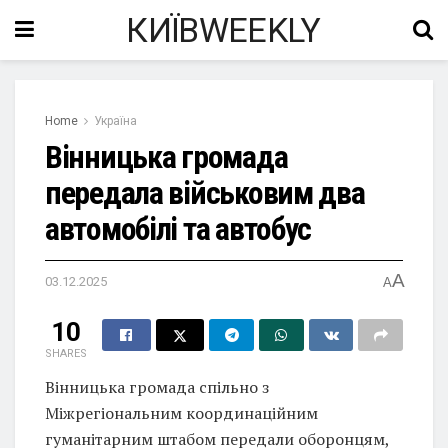
КИЇВWEEKLY
Home
Україна
Вінницька громада
передала військовим два
автомобілі та автобус
A
03.12.2025
A
10
SHARES
Вінницька громада спільно з
Міжрегіональним координаційним
гуманітарним штабом передали оборонцям,