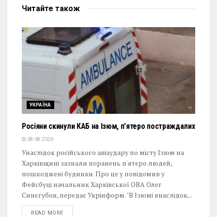
Читайте
також
УКРАЇНА
Росіяни скинули КАБ на Ізюм, п’ятеро постраждалих
08.08.2026
Унаслідок російського авіаудару по місту Ізюм на
Харківщині зазнали поранень п'ятеро людей,
пошкоджені будинки. Про це у повідомив у
Фейсбуці начальник Харківської ОВА Олег
Синєгубов, передає Укрінформ. "В Ізюмі внаслідок...
DETAILS
READ MORE