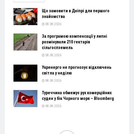
Що замовити в Дніпрі для першого
знайомства
08.08.2026
За програмою компенсації у липні
розмінували 210 гектарів
сільгоспземель
08.08.2026
Укренерго не прогнозує відключень
світла у неділю
08.08.2026
Туреччина обмежує рух комерційних
суден у бік Чорного моря – Bloomberg
08.08.2026