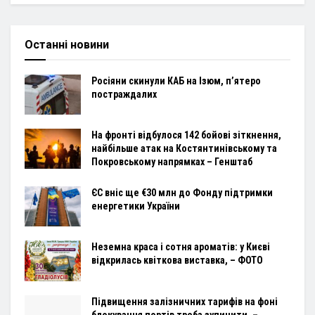
Останні новини
Росіяни скинули КАБ на Ізюм, п’ятеро
постраждалих
На фронті відбулося 142 бойові зіткнення,
найбільше атак на Костянтинівському та
Покровському напрямках – Генштаб
ЄС вніс ще €30 млн до Фонду підтримки
енергетики України
Неземна краса і сотня ароматів: у Києві
відкрилась квіткова виставка, – ФОТО
Підвищення залізничних тарифів на фоні
блокування портів треба зупинити, –