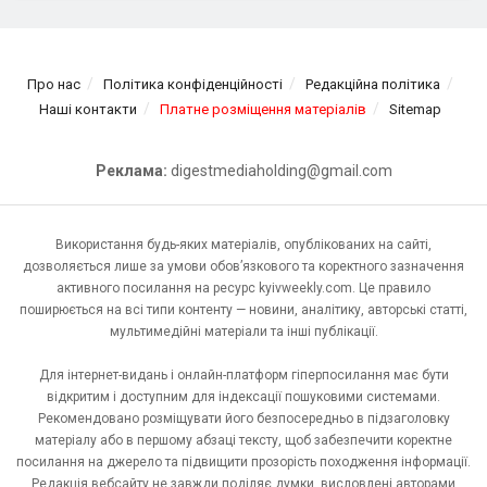
Про нас
Політика конфіденційності
Редакційна політика
Наші контакти
Платне розміщення матеріалів
Sitemap
Реклама:
digestmediaholding@gmail.com
Використання будь-яких матеріалів, опублікованих на сайті,
дозволяється лише за умови обов’язкового та коректного зазначення
активного посилання на ресурс kyivweekly.com. Це правило
поширюється на всі типи контенту — новини, аналітику, авторські статті,
мультимедійні матеріали та інші публікації.
Для інтернет-видань і онлайн-платформ гіперпосилання має бути
відкритим і доступним для індексації пошуковими системами.
Рекомендовано розміщувати його безпосередньо в підзаголовку
матеріалу або в першому абзаці тексту, щоб забезпечити коректне
посилання на джерело та підвищити прозорість походження інформації.
Редакція вебсайту не завжди поділяє думки, висловлені авторами