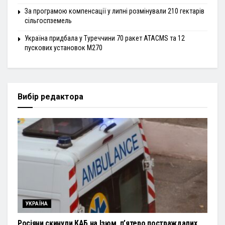
За програмою компенсації у липні розмінували 210 гектарів
сільгоспземель
Україна придбала у Туреччини 70 ракет ATACMS та 12
пускових установок M270
Вибір редактора
УКРАЇНА
Росіяни скинули КАБ на Ізюм, п’ятеро постраждалих