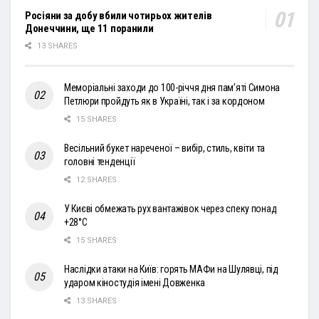
Росіяни за добу вбили чотирьох жителів
Донеччини, ще 11 поранили
13 SHARES
Меморіальні заходи до 100-річчя дня пам’яті Симона
Петлюри пройдуть як в Україні, так і за кордоном
15 SHARES
Весільний букет нареченої – вибір, стиль, квіти та
головні тенденції
12 SHARES
У Києві обмежать рух вантажівок через спеку понад
+28°С
15 SHARES
Наслідки атаки на Київ: горять МАФи на Шулявці, під
ударом кіностудія імені Довженка
13 SHARES