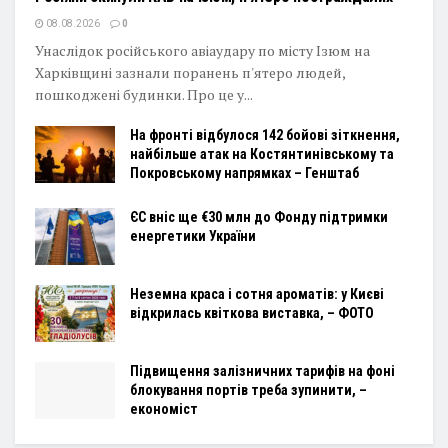
08.08.2026
0
Унаслідок російського авіаудару по місту Ізюм на
Харківщині зазнали поранень п'ятеро людей,
пошкоджені будинки. Про це у...
На фронті відбулося 142 бойові зіткнення,
найбільше атак на Костянтинівському та
Покровському напрямках – Генштаб
ЄС вніс ще €30 млн до Фонду підтримки
енергетики України
Неземна краса і сотня ароматів: у Києві
відкрилась квіткова виставка, – ФОТО
Підвищення залізничних тарифів на фоні
блокування портів треба зупинити, –
економіст