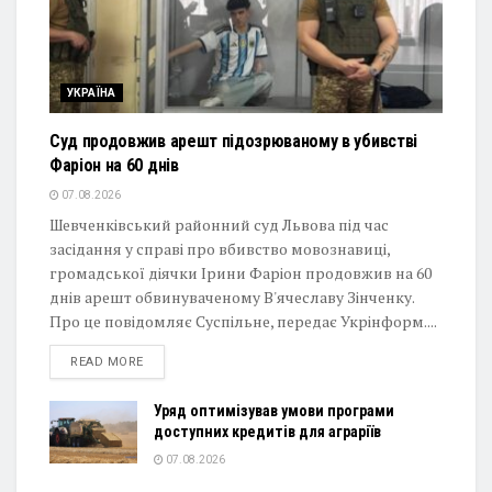
УКРАЇНА
Суд продовжив арешт підозрюваному в убивстві
Фаріон на 60 днів
07.08.2026
Шевченківський районний суд Львова під час
засідання у справі про вбивство мовознавиці,
громадської діячки Ірини Фаріон продовжив на 60
днів арешт обвинуваченому В'ячеславу Зінченку.
Про це повідомляє Суспільне, передає Укрінформ....
DETAILS
READ MORE
Уряд оптимізував умови програми
доступних кредитів для аграріїв
07.08.2026