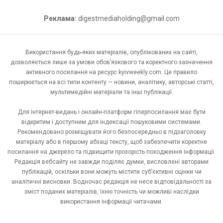
Реклама:
digestmediaholding@gmail.com
Використання будь-яких матеріалів, опублікованих на сайті,
дозволяється лише за умови обов’язкового та коректного зазначення
активного посилання на ресурс kyivweekly.com. Це правило
поширюється на всі типи контенту — новини, аналітику, авторські статті,
мультимедійні матеріали та інші публікації.
Для інтернет-видань і онлайн-платформ гіперпосилання має бути
відкритим і доступним для індексації пошуковими системами.
Рекомендовано розміщувати його безпосередньо в підзаголовку
матеріалу або в першому абзаці тексту, щоб забезпечити коректне
посилання на джерело та підвищити прозорість походження інформації.
Редакція вебсайту не завжди поділяє думки, висловлені авторами
публікацій, оскільки вони можуть містити суб’єктивні оцінки чи
аналітичні висновки. Водночас редакція не несе відповідальності за
зміст поданих матеріалів, їхню точність чи можливі наслідки
використання інформації читачами.