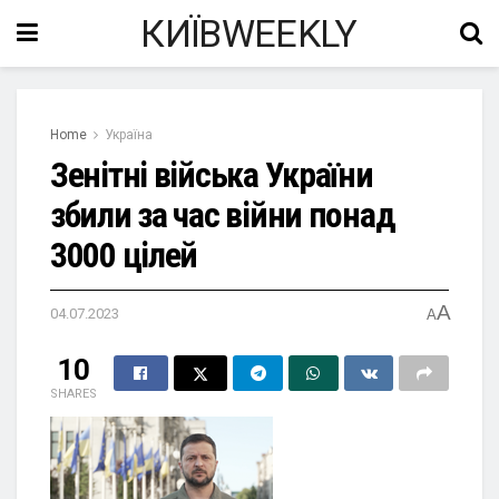
КИЇВWEEKLY
Home
Україна
Зенітні війська України
збили за час війни понад
3000 цілей
A
04.07.2023
A
10
SHARES