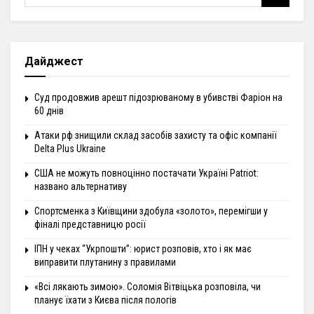
Дайджест
Суд продовжив арешт підозрюваному в убивстві Фаріон на
60 днів
Атаки рф знищили склад засобів захисту та офіс компанії
Delta Plus Ukraine
США не можуть повноцінно постачати Україні Patriot:
названо альтернативу
Спортсменка з Київщини здобула «золото», перемігши у
фіналі представницю росії
ІПН у чеках “Укрпошти”: юрист розповів, хто і як має
виправити плутанину з правилами
«Всі лякають зимою». Соломія Вітвіцька розповіла, чи
планує їхати з Києва після пологів