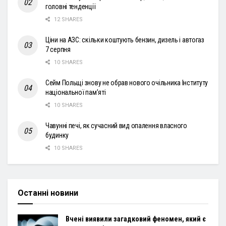
головні тенденції
12 SHARES
Ціни на АЗС: скільки коштують бензин, дизель і автогаз
7 серпня
10 SHARES
Сейм Польщі знову не обрав нового очільника Інституту
національної пам’яті
10 SHARES
Чавунні печі, як сучасний вид опалення власного
будинку
10 SHARES
Останні новини
Вчені виявили загадковий феномен, який є