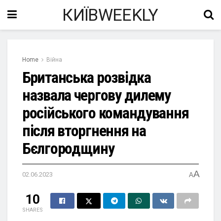
КИЇВWEEKLY
Home
Війна
Британська розвідка
назвала чергову дилему
російського командування
після вторгнення на
Бєлгородщину
A
02.06.2023
A
10
SHARES