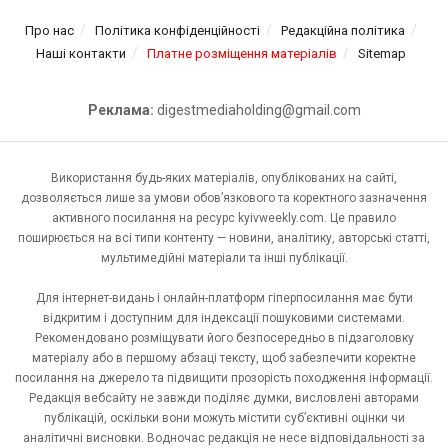
Про нас
Політика конфіденційності
Редакційна політика
Наші контакти
Платне розміщення матеріалів
Sitemap
Реклама:
digestmediaholding@gmail.com
Використання будь-яких матеріалів, опублікованих на сайті,
дозволяється лише за умови обов’язкового та коректного зазначення
активного посилання на ресурс kyivweekly.com. Це правило
поширюється на всі типи контенту — новини, аналітику, авторські статті,
мультимедійні матеріали та інші публікації.
Для інтернет-видань і онлайн-платформ гіперпосилання має бути
відкритим і доступним для індексації пошуковими системами.
Рекомендовано розміщувати його безпосередньо в підзаголовку
матеріалу або в першому абзаці тексту, щоб забезпечити коректне
посилання на джерело та підвищити прозорість походження інформації.
Редакція вебсайту не завжди поділяє думки, висловлені авторами
публікацій, оскільки вони можуть містити суб’єктивні оцінки чи
аналітичні висновки. Водночас редакція не несе відповідальності за