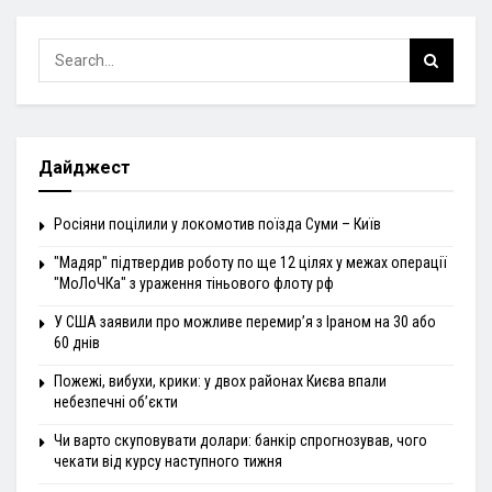
Дайджест
Росіяни поцілили у локомотив поїзда Суми – Київ
"Мадяр" підтвердив роботу по ще 12 цілях у межах операції
"МоЛоЧКа" з ураження тіньового флоту рф
У США заявили про можливе перемир’я з Іраном на 30 або
60 днів
Пожежі, вибухи, крики: у двох районах Києва впали
небезпечні об’єкти
Чи варто скуповувати долари: банкір спрогнозував, чого
чекати від курсу наступного тижня