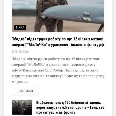
ВІЙНА
"Мадяр" підтвердив роботу по ще 12 цілях у межах
операції "МоЛоЧКа" з ураження тіньового флоту рф
08.08.2026
"Мадяр" підтвердив роботу по ще 12 цілях у межах
операції "МоЛоЧКа" з ураження тіньового флоту
рф<p>Командувач СБС Роберт Бровді підтвердив
відпрацювання по 12 цілях у Чорному та Азовському
морях в...
DETAILS
READ MORE
Відбулось понад 190 бойових зіткнень,
ворог запустив 6,5 тис. дронів – Генштаб
про ситуацію на фронті