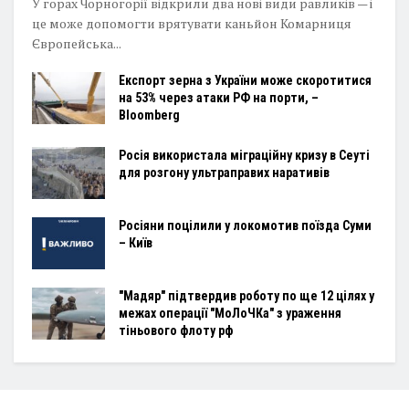
У горах Чорногорії відкрили два нові види равликів — і
це може допомогти врятувати каньйон Комарниця
Європейська...
Експорт зерна з України може скоротитися
на 53% через атаки РФ на порти, –
Bloomberg
Росія використала міграційну кризу в Сеуті
для розгону ультраправих наративів
Росіяни поцілили у локомотив поїзда Суми
– Київ
"Мадяр" підтвердив роботу по ще 12 цілях у
межах операції "МоЛоЧКа" з ураження
тіньового флоту рф