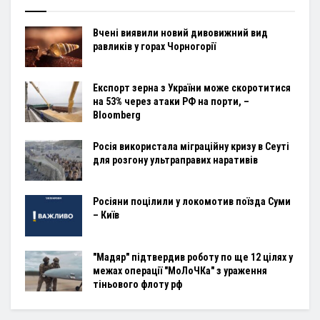
Вчені виявили новий дивовижний вид
равликів у горах Чорногорії
Експорт зерна з України може скоротитися
на 53% через атаки РФ на порти, –
Bloomberg
Росія використала міграційну кризу в Сеуті
для розгону ультраправих наративів
Росіяни поцілили у локомотив поїзда Суми
– Київ
"Мадяр" підтвердив роботу по ще 12 цілях у
межах операції "МоЛоЧКа" з ураження
тіньового флоту рф