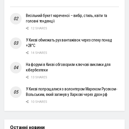
Весільний букет нареченої – вибір, стиль, квіти та
головні тенденції
12 SHARES
У Києві обмежать рух вантажівок через спеку понад
+28°С
14 SHARES
На форумі в Києві обговорили ключові виклики для
кібербезпеки
13 SHARES
У Києві попрощалися з волонтером Мареком Русеком-
Вольським, який загинув у Харкові через дрон рф
10 SHARES
Останні новини