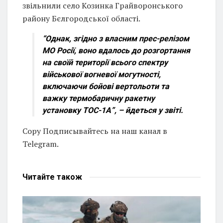
звільнили село Козинка Грайворонського
району Бєлгородської області.
“Однак, згідно з власним прес-релізом
МО Росії, воно вдалось до розгортання
на своїй території всього спектру
військової вогневої могутності,
включаючи бойові вертольоти та
важку термобаричну ракетну
установку ТОС-1А”, – йдеться у звіті.
Copy Подписывайтесь на наш канал в
Telegram.
Читайте
також