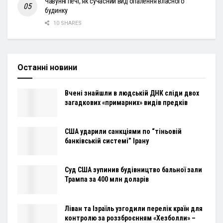
Чавунні печі, як сучасний вид опалення власного
будинку
10 SHARES
Останні новини
Вчені знайшли в людській ДНК сліди двох
загадкових «примарних» видів предків
США ударили санкціями по “тіньовій
банківській системі” Ірану
Суд США зупинив будівництво бальної зали
Трампа за 400 млн доларів
Ліван та Ізраїль узгодили перелік країн для
контролю за роззброєнням «Хезболли» –