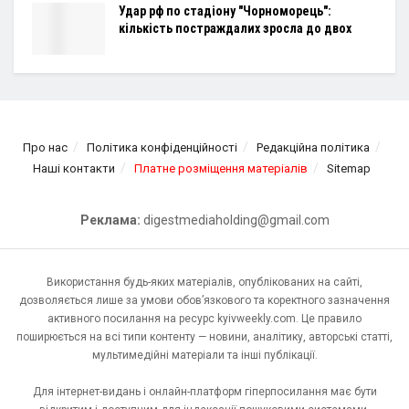
Удар рф по стадіону "Чорноморець":
кількість постраждалих зросла до двох
Про нас
Політика конфіденційності
Редакційна політика
Наші контакти
Платне розміщення матеріалів
Sitemap
Реклама:
digestmediaholding@gmail.com
Використання будь-яких матеріалів, опублікованих на сайті,
дозволяється лише за умови обов’язкового та коректного зазначення
активного посилання на ресурс kyivweekly.com. Це правило
поширюється на всі типи контенту — новини, аналітику, авторські статті,
мультимедійні матеріали та інші публікації.
Для інтернет-видань і онлайн-платформ гіперпосилання має бути