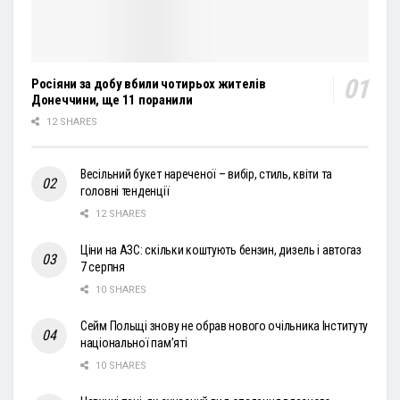
Росіяни за добу вбили чотирьох жителів
Донеччини, ще 11 поранили
12 SHARES
Весільний букет нареченої – вибір, стиль, квіти та
головні тенденції
12 SHARES
Ціни на АЗС: скільки коштують бензин, дизель і автогаз
7 серпня
10 SHARES
Сейм Польщі знову не обрав нового очільника Інституту
національної пам’яті
10 SHARES