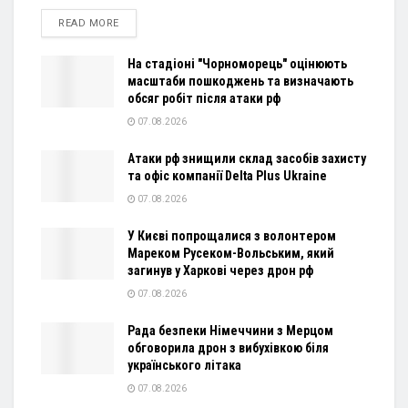
DETAILS
READ MORE
На стадіоні "Чорноморець" оцінюють
масштаби пошкоджень та визначають
обсяг робіт після атаки рф
07.08.2026
Атаки рф знищили склад засобів захисту
та офіс компанії Delta Plus Ukraine
07.08.2026
У Києві попрощалися з волонтером
Мареком Русеком-Вольським, який
загинув у Харкові через дрон рф
07.08.2026
Рада безпеки Німеччини з Мерцом
обговорила дрон з вибухівкою біля
українського літака
07.08.2026