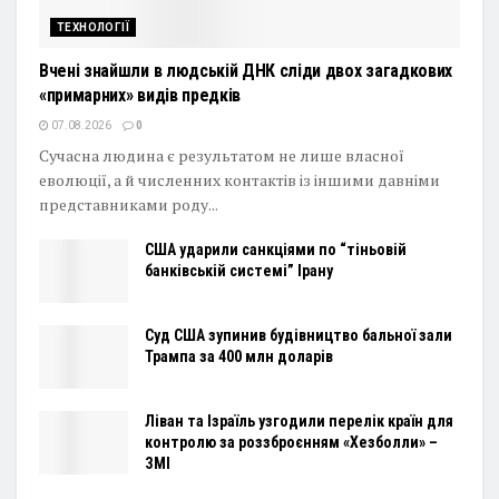
ТЕХНОЛОГІЇ
Вчені знайшли в людській ДНК сліди двох загадкових
«примарних» видів предків
07.08.2026
0
Сучасна людина є результатом не лише власної
еволюції, а й численних контактів із іншими давніми
представниками роду...
США ударили санкціями по “тіньовій
банківській системі” Ірану
Суд США зупинив будівництво бальної зали
Трампа за 400 млн доларів
Ліван та Ізраїль узгодили перелік країн для
контролю за роззброєнням «Хезболли» –
ЗМІ