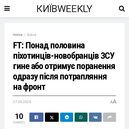
КИЇВWEEKLY
Home
Війна
FT: Понад половина
піхотинців-новобранців ЗСУ
гине або отримує поранення
одразу після потрапляння
на фронт
A
27.09.2024
A
10
SHARES