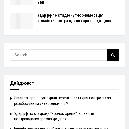
ЗМІ
Удар рф по стадіону "Чорноморець":
кількість постраждалих зросла до двох
Дайджест
Ліван та Ізраїль узгодили перелік країн для контролю за
роззброєнням «Хезболли» – ЗМІ
Удар рф по стадіону "Чорноморець": кількість
постраждалих зросла до двох
Іспанія поставила Італії ультиматум через контроль на