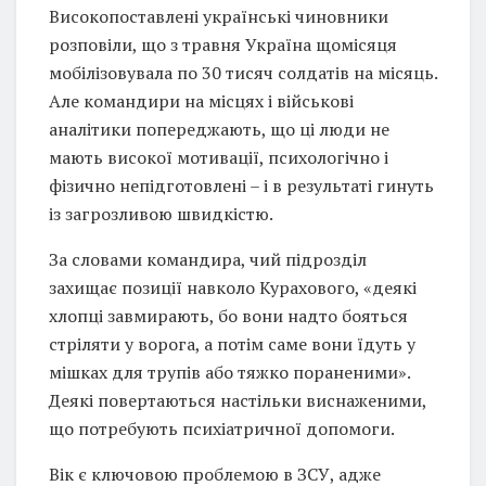
Високопоставлені українські чиновники
розповіли, що з травня Україна щомісяця
мобілізовувала по 30 тисяч солдатів на місяць.
Але командири на місцях і військові
аналітики попереджають, що ці люди не
мають високої мотивації, психологічно і
фізично непідготовлені – і в результаті гинуть
із загрозливою швидкістю.
За словами командира, чий підрозділ
захищає позиції навколо Курахового, «деякі
хлопці завмирають, бо вони надто бояться
стріляти у ворога, а потім саме вони їдуть у
мішках для трупів або тяжко пораненими».
Деякі повертаються настільки виснаженими,
що потребують психіатричної допомоги.
Вік є ключовою проблемою в ЗСУ, адже