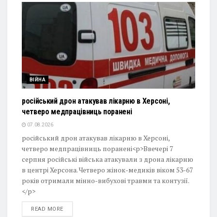
ВІЙНА
російський дрон атакував лікарню в Херсоні,
четверо медпрацівниць поранені
07.08.2026
російський дрон атакував лікарню в Херсоні,
четверо медпрацівниць поранені<p>Ввечері 7
серпня російські війська атакували з дрона лікарню
в центрі Херсона. Четверо жінок-медиків віком 53-67
років отримали мінно-вибухові травми та контузії.
</p>
DETAILS
READ MORE