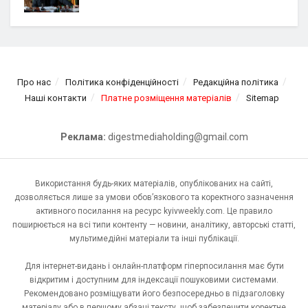
Про нас
Політика конфіденційності
Редакційна політика
Наші контакти
Платне розміщення матеріалів
Sitemap
Реклама:
digestmediaholding@gmail.com
Використання будь-яких матеріалів, опублікованих на сайті,
дозволяється лише за умови обов’язкового та коректного зазначення
активного посилання на ресурс kyivweekly.com. Це правило
поширюється на всі типи контенту — новини, аналітику, авторські статті,
мультимедійні матеріали та інші публікації.
Для інтернет-видань і онлайн-платформ гіперпосилання має бути
відкритим і доступним для індексації пошуковими системами.
Рекомендовано розміщувати його безпосередньо в підзаголовку
матеріалу або в першому абзаці тексту, щоб забезпечити коректне