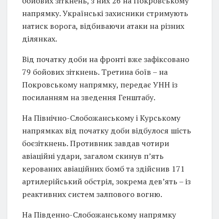
бойових зіткнень, з них 26 на Покровському
напрямку. Українські захисники стримують
натиск ворога, відбиваючи атаки на різних
ділянках.
Від початку доби на фронті вже зафіксовано
79 бойових зіткнень. Третина боїв – на
Покровському напрямку, передає УНН із
посиланням на зведення Генштабу.
На Північно-Слобожанському і Курському
напрямках від початку доби відбулося шість
боєзіткнень. Противник завдав чотири
авіаційні удари, загалом скинув п’ять
керованих авіаційних бомб та здійснив 171
артилерійський обстріл, зокрема дев’ять – із
реактивних систем залпового вогню.
На Південно-Слобожанському напрямку