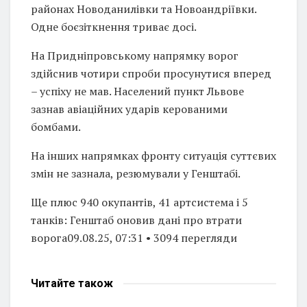
районах Новоданилівки та Новоандріївки.
Одне боєзіткнення триває досі.
На Придніпровському напрямку ворог
здійснив чотири спроби просунутися вперед
– успіху не мав. Населений пункт Львове
зазнав авіаційних ударів керованими
бомбами.
На інших напрямках фронту ситуація суттєвих
змін не зазнала, резюмували у Генштабі.
Ще плюс 940 окупантів, 41 артсистема і 5
танків: Генштаб оновив дані про втрати
ворога09.08.25, 07:31 • 3094 перегляди
Читайте
також