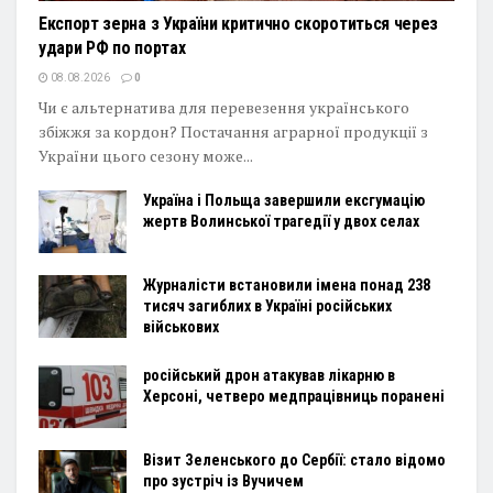
Експорт зерна з України критично скоротиться через
удари РФ по портах
08.08.2026
0
Чи є альтернатива для перевезення українського
збіжжя за кордон? Постачання аграрної продукції з
України цього сезону може...
Україна і Польща завершили ексгумацію
жертв Волинської трагедії у двох селах
Журналісти встановили імена понад 238
тисяч загиблих в Україні російських
військових
російський дрон атакував лікарню в
Херсоні, четверо медпрацівниць поранені
Візит Зеленського до Сербії: стало відомо
про зустріч із Вучичем