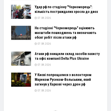
Удар рф по стадіону "Чорноморець":
кількість постраждалих зросла до двох
07.08.2026
На стадіоні "Чорноморець" оцінюють
масштаби пошкоджень та визначають
обсяг робіт після атаки рф
07.08.2026
Атаки рф знищили склад засобів захисту
та офіс компанії Delta Plus Ukraine
07.08.2026
У Києві попрощалися з волонтером
Мареком Русеком-Вольським, який
загинув у Харкові через дрон рф
07.08.2026