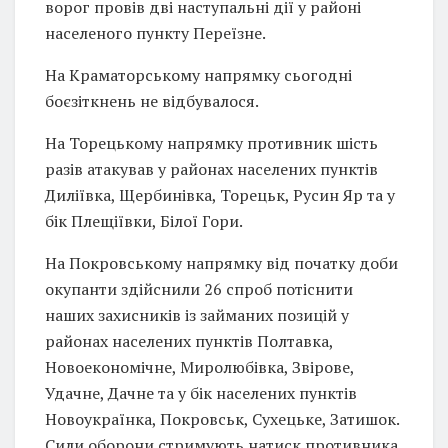
ворог провів дві наступальні дії у районі
населеного пункту Переїзне.
На Краматорському напрямку сьогодні
боєзіткнень не відбувалося.
На Торецькому напрямку противник шість
разів атакував у районах населених пунктів
Диліївка, Щербинівка, Торецьк, Русин Яр та у
бік Плещіївки, Білої Гори.
На Покровському напрямку від початку доби
окупанти здійснили 26 спроб потіснити
наших захисників із займаних позицій у
районах населених пунктів Полтавка,
Новоекономічне, Миролюбівка, Звірове,
Удачне, Дачне та у бік населених пунктів
Новоукраїнка, Покровськ, Сухецьке, Затишок.
Сили оборони стримують натиск противника