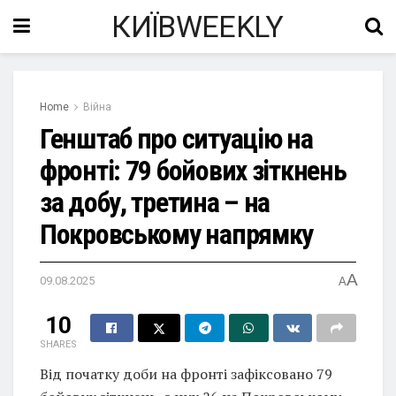
КИЇВWEEKLY
Home
Війна
Генштаб про ситуацію на
фронті: 79 бойових зіткнень
за добу, третина – на
Покровському напрямку
A
09.08.2025
A
10
SHARES
Від початку доби на фронті зафіксовано 79