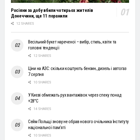
Росіяни за добу вбили чотирьох жителів
Донеччини, ще 11 поранили
12 SHARES
Весільний букет нареченої – вибір, стиль, квіти та
головні тенденції
12 SHARES
Ціни на АЗС: скільки коштують бензин, дизель і автогаз
7 серпня
10 SHARES
У Києві обмежать рух вантажівок через спеку понад
+28°С
14 SHARES
Сейм Польщі знову не обрав нового очільника Інституту
національної пам’яті
10 SHARES