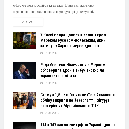
офіс через російські атаки. Відвантаження
припинено, залишки продукції доступні...
DETAILS
READ MORE
У Києві попрощалися з волонтером
Мареком Русеком-Вольським, який
загинув у Харкові через дрон рф
07.08.2026
Рада безпеки Німеччини з Мерцом
обговорила дрон з вибухівкою біля
українського літака
07.08.2026
Схему з 1,5 тис. "списаних" з військового
обліку викрили на Закарпатті, фігурує
екскерівник Мукачівського ТЦК
07.08.2026
114 з 147 запущених рф по Україні дронів