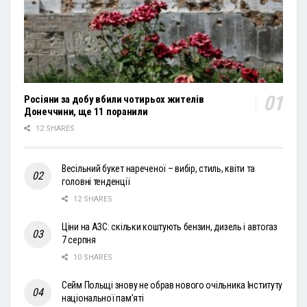
Росіяни за добу вбили чотирьох жителів
Донеччини, ще 11 поранили
12 SHARES
Весільний букет нареченої – вибір, стиль, квіти та
головні тенденції
12 SHARES
Ціни на АЗС: скільки коштують бензин, дизель і автогаз
7 серпня
10 SHARES
Сейм Польщі знову не обрав нового очільника Інституту
національної пам’яті