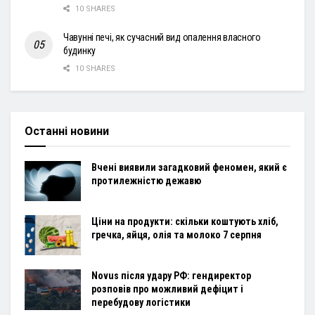
10 SHARES
Чавунні печі, як сучасний вид опалення власного
будинку
10 SHARES
Останні новини
Вчені виявили загадковий феномен, який є
протилежністю дежавю
Ціни на продукти: скільки коштують хліб,
гречка, яйця, олія та молоко 7 серпня
Novus після удару РФ: гендиректор
розповів про можливий дефіцит і
перебудову логістики