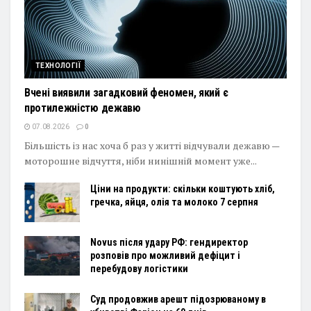
ТЕХНОЛОГІЇ
Вчені виявили загадковий феномен, який є
протилежністю дежавю
07.08.2026
0
Більшість із нас хоча б раз у житті відчували дежавю —
моторошне відчуття, ніби нинішній момент уже...
Ціни на продукти: скільки коштують хліб,
гречка, яйця, олія та молоко 7 серпня
Novus після удару РФ: гендиректор
розповів про можливий дефіцит і
перебудову логістики
Суд продовжив арешт підозрюваному в