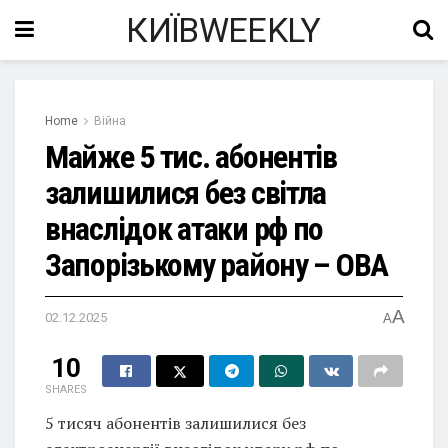
КИЇВWEEKLY
Home
Війна
Майже 5 тис. абонентів
залишилися без світла
внаслідок атаки рф по
Запорізькому району – ОВА
A
02.12.2025
A
10
SHARES
5 тисяч абонентів залишилися без