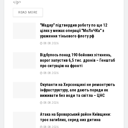
</p>
DETAILS
READ MORE
"Мадяр" підтвердив роботу по ще 12
цілях у межах операції "МоЛоЧКа" з
ураження тіньового флоту рф
08.08.2026
Відбулось понад 190 бойових зіткнень,
ворог запустив 6,5 тис. дронів – Генштаб
про ситуацію на фронті
08.08.2026
Окупанти на Херсонщині не ремонтують
інфраструктуру, але дають поради як
виживати без води та світла – ЦНС
08.08.2026
Атака на Броварський район Київщини:
троє загиблих, серед них дитина
08.08.2026