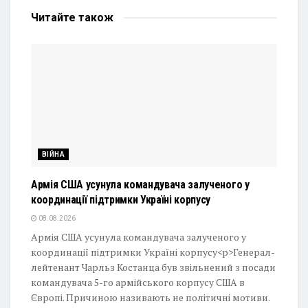
Читайте
також
ВІЙНА
Армія США усунула командувача залученого у
координації підтримки Україні корпусу
08.08.2026
Армія США усунула командувача залученого у
координації підтримки Україні корпусу<p>Генерал-
лейтенант Чарльз Костанца був звільнений з посади
командувача 5-го армійського корпусу США в
Європі. Причиною називають не політичні мотиви.