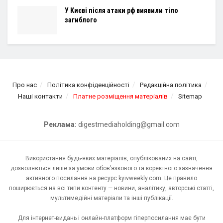
У Києві після атаки рф виявили тіло
загиблого
Про нас
Політика конфіденційності
Редакційна політика
Наші контакти
Платне розміщення матеріалів
Sitemap
Реклама:
digestmediaholding@gmail.com
Використання будь-яких матеріалів, опублікованих на сайті,
дозволяється лише за умови обов’язкового та коректного зазначення
активного посилання на ресурс kyivweekly.com. Це правило
поширюється на всі типи контенту — новини, аналітику, авторські статті,
мультимедійні матеріали та інші публікації.
Для інтернет-видань і онлайн-платформ гіперпосилання має бути