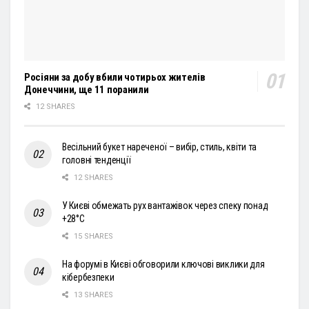
Росіяни за добу вбили чотирьох жителів
Донеччини, ще 11 поранили
12 SHARES
Весільний букет нареченої – вибір, стиль, квіти та
головні тенденції
12 SHARES
У Києві обмежать рух вантажівок через спеку понад
+28°С
15 SHARES
На форумі в Києві обговорили ключові виклики для
кібербезпеки
13 SHARES