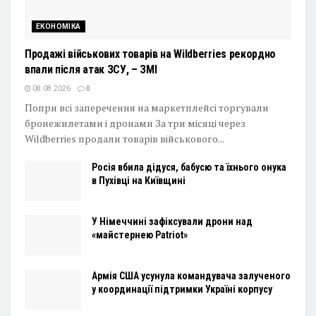
ЕКОНОМІКА
Продажі військових товарів на Wildberries рекордно
впали після атак ЗСУ, – ЗМІ
08.08.2026
0
Попри всі заперечення на маркетплейсі торгували
бронежилетами і дронами За три місяці через
Wildberries продали товарів військового...
Росія вбила дідуся, бабусю та їхнього онука
в Пухівці на Київщині
У Німеччині зафіксували дрони над
«майстернею Patriot»
Армія США усунула командувача залученого
у координації підтримки Україні корпусу