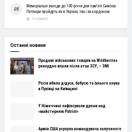
Меморіальні заходи до 100-річчя дня пам’яті Симона
Петлюри пройдуть як в Україні, так і за кордоном
15 SHARES
Останні новини
Продажі військових товарів на Wildberries
рекордно впали після атак ЗСУ, – ЗМІ
Росія вбила дідуся, бабусю та їхнього онука
в Пухівці на Київщині
У Німеччині зафіксували дрони над
«майстернею Patriot»
Армія США усунула командувача залученого