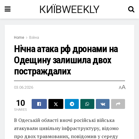
КИЇВWEEKLY
Home
Війна
Нічна атака рф дронами на
Одещину залишила двох
постраждалих
A
03.06.2026
A
10
SHARES
В Одеській області вночі російські війська
атакували цивільну інфраструктуру, відомо
про двох травмованих, повідомив у середу