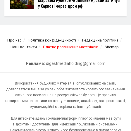
Мареком Русеком-Вольським, який загинув
у Харкові через дрон рф
Про нас
Політика конфіденційності
Редакційна політика
Наші контакти
Платне розміщення матеріалів
Sitemap
Реклама:
digestmediaholding@gmail.com
Використання будь-яких матеріалів, опублікованих на сайті,
дозволяється лише за умови обов’язкового та коректного зазначення
активного посилання на ресурс kyivweekly.com. Це правило
поширюється на всі типи контенту — новини, аналітику, авторські статті,
мультимедійні матеріали та інші публікації.
Для інтернет-видань і онлайн-платформ гіперпосилання має бути
відкритим і доступним для індексації пошуковими системами.
Рекомендовано розміщувати його безпосередньо в підзаголовку