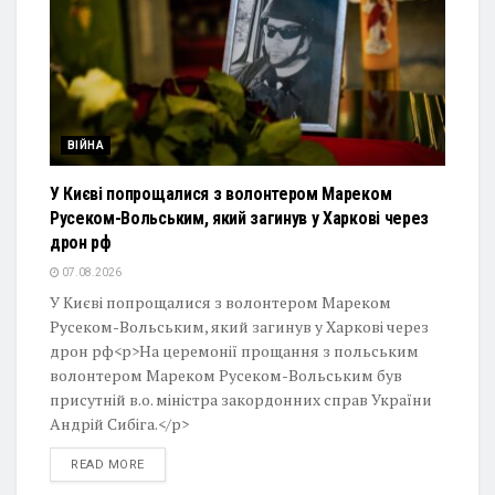
ВІЙНА
У Києві попрощалися з волонтером Мареком
Русеком-Вольським, який загинув у Харкові через
дрон рф
07.08.2026
У Києві попрощалися з волонтером Мареком
Русеком-Вольським, який загинув у Харкові через
дрон рф<p>На церемонії прощання з польським
волонтером Мареком Русеком-Вольським був
присутній в.о. міністра закордонних справ України
Андрій Сибіга.</p>
DETAILS
READ MORE