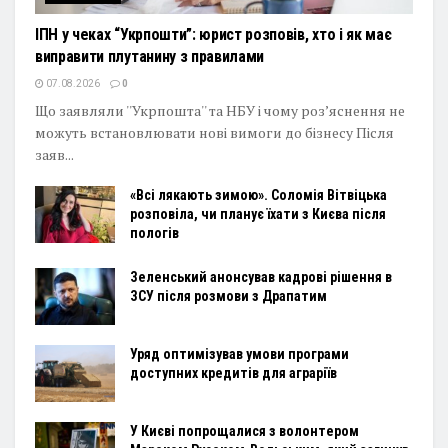
ІПН у чеках “Укрпошти”: юрист розповів, хто і як має
виправити плутанину з правилами
07.08.2026
0
Що заявляли ''Укрпошта'' та НБУ і чому роз’яснення не
можуть встановлювати нові вимоги до бізнесу Після
заяв...
«Всі лякають зимою». Соломія Вітвіцька
розповіла, чи планує їхати з Києва після
пологів
Зеленський анонсував кадрові рішення в
ЗСУ після розмови з Драпатим
Уряд оптимізував умови програми
доступних кредитів для аграріїв
У Києві попрощалися з волонтером