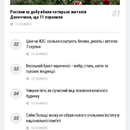
Росіяни за добу вбили чотирьох жителів
Донеччини, ще 11 поранили
12 SHARES
Ціни на АЗС: скільки коштують бензин, дизель і автогаз
7 серпня
10 SHARES
Весільний букет нареченої – вибір, стиль, квіти та
головні тенденції
12 SHARES
Чавунні печі, як сучасний вид опалення власного
будинку
10 SHARES
Сейм Польщі знову не обрав нового очільника Інституту
національної пам’яті
10 SHARES