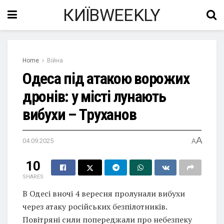
КИЇВWEEKLY
Home
Війна
Одеса під атакою ворожих
дронів: у місті лунають
вибухи – Труханов
A
04.09.2025
A
10
SHARES
В Одесі вночі 4 вересня пролунали вибухи
через атаку російських безпілотників.
Повітряні сили попереджали про небезпеку