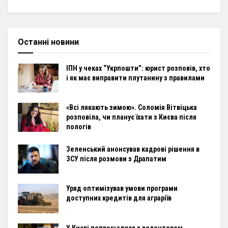
Останні новини
ІПН у чеках “Укрпошти”: юрист розповів, хто
і як має виправити плутанину з правилами
«Всі лякають зимою». Соломія Вітвіцька
розповіла, чи планує їхати з Києва після
пологів
Зеленський анонсував кадрові рішення в
ЗСУ після розмови з Драпатим
Уряд оптимізував умови програми
доступних кредитів для аграріїв
У Києві попрощалися з волонтером