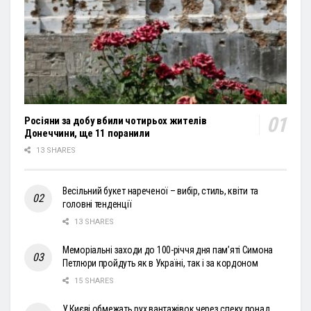
Росіяни за добу вбили чотирьох жителів
Донеччини, ще 11 поранили
13 SHARES
Весільний букет нареченої – вибір, стиль, квіти та
головні тенденції
13 SHARES
Меморіальні заходи до 100-річчя дня пам’яті Симона
Петлюри пройдуть як в Україні, так і за кордоном
15 SHARES
У Києві обмежать рух вантажівок через спеку понад