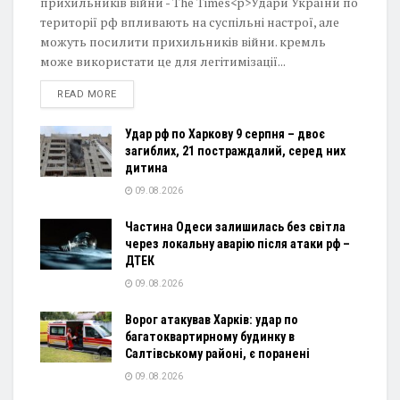
прихильників війни - The Times<p>Удари України по
території рф впливають на суспільні настрої, але
можуть посилити прихильників війни. кремль
може використати це для легітимізації...
DETAILS
READ MORE
Удар рф по Харкову 9 серпня – двоє
загиблих, 21 постраждалий, серед них
дитина
09.08.2026
Частина Одеси залишилась без світла
через локальну аварію після атаки рф –
ДТЕК
09.08.2026
Ворог атакував Харків: удар по
багатоквартирному будинку в
Салтівському районі, є поранені
09.08.2026