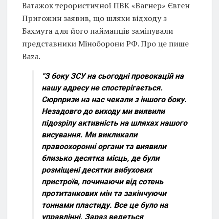
Ватажок терористичної ПВК «Вагнер» Євген
Пригожин заявив, що шляхи відходу з
Бахмута для його найманців замінували
представники Міноборони РФ. Про це пише
Baza.
“З боку ЗСУ на сьогодні провокацій на
нашу адресу не спостерігається.
Сюрпризи на нас чекали з іншого боку.
Незадовго до виходу ми виявили
підозрілу активність на шляхах нашого
висування. Ми викликали
правоохоронні органи та виявили
близько десятка місць, де були
розміщені десятки вибухових
пристроїв, починаючи від сотень
протитанкових мін та закінчуючи
тоннами пластиду. Все це було на
управлінні. Зараз ведеться