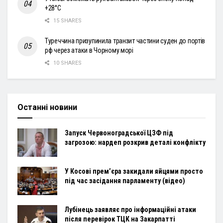
+28°С
15 SHARES
Туреччина призупинила транзит частини суден до портів
рф через атаки в Чорному морі
10 SHARES
Останні новини
Запуск Червоноградської ЦЗФ під
загрозою: нардеп розкрив деталі конфлікту
У Косові прем’єра закидали яйцями просто
під час засідання парламенту (відео)
Лубінець заявляє про інформаційні атаки
після перевірок ТЦК на Закарпатті