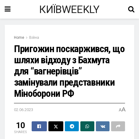
КИЇВWEEKLY
Home
Війна
Пригожин поскаржився, що
шляхи відходу з Бахмута
для “вагнерівців”
замінували представники
Міноборони РФ
A
02.06.2023
A
10
SHARES