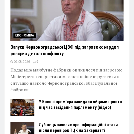
ЕКОНОМІКА
Запуск Червоноградської ЦЗФ під загрозою: нардеп
розкрив деталі конфлікту
09.08.2026
0
Подальше майбутнє фабрики опинилося під загрозою
Міністерство енергетики має активніше втрутитися в
ситуацію навколо Червоноградської збагачувальної
фабрики...
У Косові прем’єра закидали яйцями просто
під час засідання парламенту (відео)
Лубінець заявляє про інформаційні атаки
після перевірок ТЦК на Закарпатті