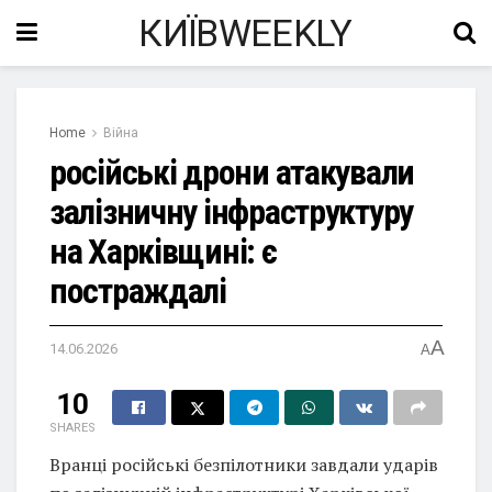
КИЇВWEEKLY
Home
Війна
російські дрони атакували
залізничну інфраструктуру
на Харківщині: є
постраждалі
A
14.06.2026
A
10
SHARES
Вранці російські безпілотники завдали ударів