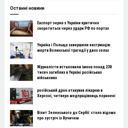
Останні новини
Експорт зерна з України критично
скоротиться через удари РФ по портах
Україна і Польща завершили ексгумацію
жертв Волинської трагедії у двох селах
Журналісти встановили імена понад 238
тисяч загиблих в Україні російських
військових
російський дрон атакував лікарню в
Херсоні, четверо медпрацівниць поранені
Візит Зеленського до Сербії: стало відомо
про зустріч із Вучичем