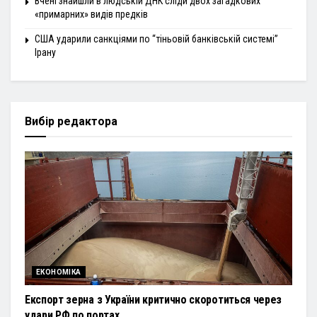
Вчені знайшли в людській ДНК сліди двох загадкових
«примарних» видів предків
США ударили санкціями по “тіньовій банківській системі”
Ірану
Вибір редактора
ЕКОНОМІКА
Експорт зерна з України критично скоротиться через
удари РФ по портах