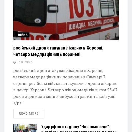
ВІЙНА
російський дрон атакував лікарню в Херсоні,
четверо медпрацівниць поранені
07.08.2026
російський дрон атакував лікарню в Херсоні,
четверо медпрацівниць поранені<p>Ввечері 7
серпня російські війська атакували з дрона лікарню
в центрі Херсона. Четверо жінок-медиків віком 53-67
років отримали мінно-вибухові травми та контузії.
</p>
DETAILS
READ MORE
Удар рф по стадіону "Чорноморець":