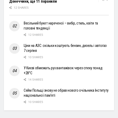
Донеччини, ще 11 поранили
12 SHARES
Весільний букет нареченої – вибір, стиль, квіти та
головні тенденції
12 SHARES
Ціни на АЗС: скільки коштують бензин, дизель і автогаз
7 серпня
10 SHARES
У Києві обмежать рух вантажівок через спеку понад
+28°С
14 SHARES
Сейм Польщі знову не обрав нового очільника Інституту
національної пам’яті
10 SHARES