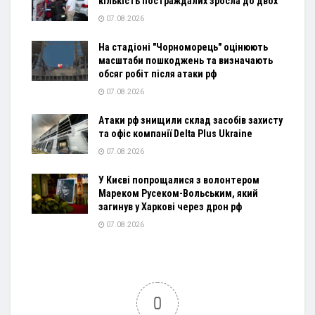
кількість постраждалих зросла до двох
07.08.2026
На стадіоні "Чорноморець" оцінюють
масштаби пошкоджень та визначають
обсяг робіт після атаки рф
07.08.2026
Атаки рф знищили склад засобів захисту
та офіс компанії Delta Plus Ukraine
07.08.2026
У Києві попрощалися з волонтером
Мареком Русеком-Вольським, який
загинув у Харкові через дрон рф
07.08.2026
0