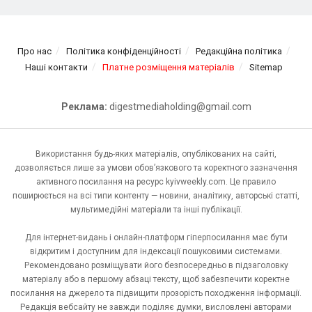
Про нас
Політика конфіденційності
Редакційна політика
Наші контакти
Платне розміщення матеріалів
Sitemap
Реклама:
digestmediaholding@gmail.com
Використання будь-яких матеріалів, опублікованих на сайті,
дозволяється лише за умови обов’язкового та коректного зазначення
активного посилання на ресурс kyivweekly.com. Це правило
поширюється на всі типи контенту — новини, аналітику, авторські статті,
мультимедійні матеріали та інші публікації.
Для інтернет-видань і онлайн-платформ гіперпосилання має бути
відкритим і доступним для індексації пошуковими системами.
Рекомендовано розміщувати його безпосередньо в підзаголовку
матеріалу або в першому абзаці тексту, щоб забезпечити коректне
посилання на джерело та підвищити прозорість походження інформації.
Редакція вебсайту не завжди поділяє думки, висловлені авторами