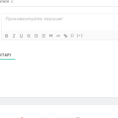
атися
{}
[+]
НТАРІ