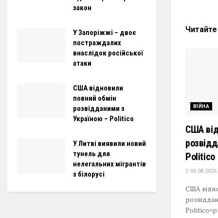
закон
Читайт
У Запоріжжі – двоє
постраждалих
внаслідок російської
атаки
США відновили
повний обмін
ВІЙНА
розвідданими з
Україною – Politico
США від
розвідд
У Литві виявили новий
тунель для
Politico
нелегальних мігрантів
06.08.2026
з білорусі
США відн
розвідда
Politico<