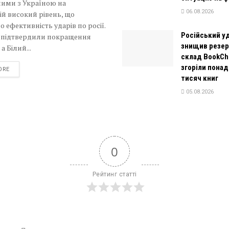
ними з Україною на
06.08.2026
й високий рівень, що
 ефективність ударів по росії.
Російський у
 підтвердили покращення
знищив резе
 а Білий...
склад BookCh
згоріли понад
DETAILS
ORE
тисяч книг
05.08.2026
0
Рейтинг статті