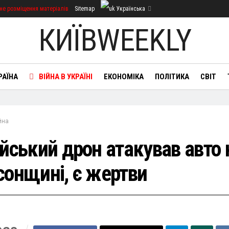
не розміщення матеріалів
Sitemap
Українська
КИЇВWEEKLY
РАЇНА
ВІЙНА В УКРАЇНІ
ЕКОНОМІКА
ПОЛІТИКА
СВІТ
йна
ійський дрон атакував авто 
сонщині, є жертви