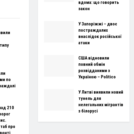
вдома: що говорить
закон
У Запоріжжі – двоє
постраждалих
явили
внаслідок російської
атаки
 типу
США відновили
повний обмін
розвідданими з
или
Україною – Politico
ми по
траждалі
У Литві виявили новий
тунель для
нелегальних мігрантів
над 210
з білорусі
ворог
тис.
штаб про
ронті