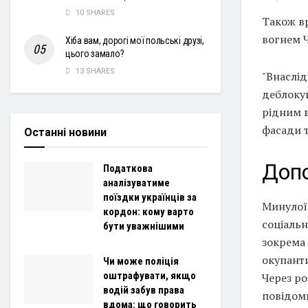
10 SHARES
Також вр
вогнем 
Хіба вам, дорогі мої польські друзі,
цього замало?
13 SHARES
"Внаслід
деблокув
рідним в
фасади т
Останні новини
Доп
Податкова
аналізуватиме
поїздки українців за
Минулої 
кордон: кому варто
соціальн
бути уважнішими
зокрема
окупанти
Чи може поліція
оштрафувати, якщо
Через ро
водій забув права
повідом
вдома: що говорить