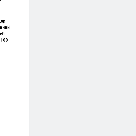
дар
рвний
ef:
 100