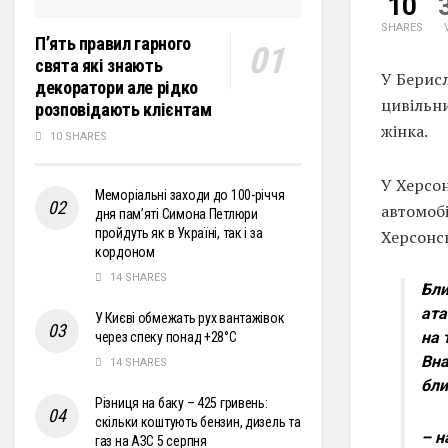
10
SHARES
П’ять правил гарного
свята які знають
У Берисл
декоратори але рідко
цивільни
розповідають клієнтам
жінка.
10 SHARES
У Херсон
Меморіальні заходи до 100-річчя
автомобі
дня пам’яті Симона Петлюри
пройдуть як в Україні, так і за
Херсонсь
кордоном
14 SHARES
Бли
ата
У Києві обмежать рух вантажівок
на 
через спеку понад +28°С
Вна
14 SHARES
бл
Різниця на баку – 425 гривень:
скільки коштують бензин, дизель та
– н
газ на АЗС 5 серпня