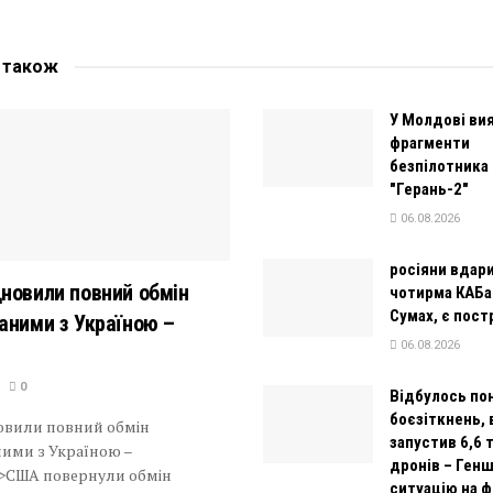
е
також
У Молдові ви
фрагменти
безпілотника
"Герань-2"
06.08.2026
росіяни вдар
новили повний обмін
чотирма КАБа
Сумах, є пос
аними з Україною –
06.08.2026
0
Відбулось по
боєзіткнень, 
овили повний обмін
запустив 6,6 
ними з Україною –
дронів – Ген
p>США повернули обмін
ситуацію на ф