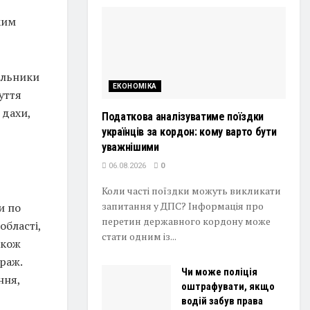
ким
альники
ЕКОНОМІКА
уття
 дахи,
Податкова аналізуватиме поїздки
українців за кордон: кому варто бути
уважнішими
06.08.2026
0
Коли часті поїздки можуть викликати
запитання у ДПС? Інформація про
и по
перетин державного кордону може
області,
стати одним із...
акож
раж.
Чи може поліція
ння,
оштрафувати, якщо
водій забув права