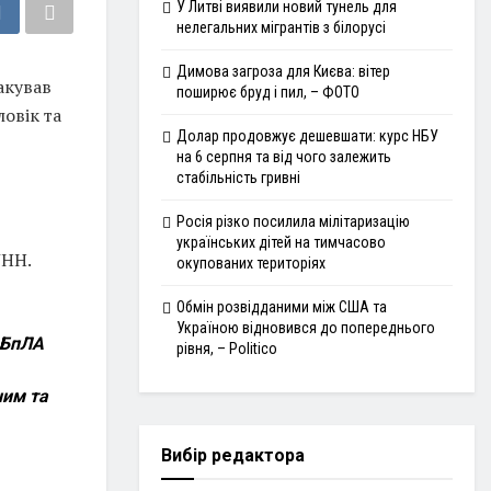
У Литві виявили новий тунель для
нелегальних мігрантів з білорусі
Димова загроза для Києва: вітер
акував
поширює бруд і пил, – ФОТО
овік та
Долар продовжує дешевшати: курс НБУ
на 6 серпня та від чого залежить
стабільність гривні
Росія різко посилила мілітаризацію
українських дітей на тимчасово
УНН.
окупованих територіях
Обмін розвідданими між США та
Україною відновився до попереднього
з БпЛА
рівня, – Politico
ним та
Вибір редактора