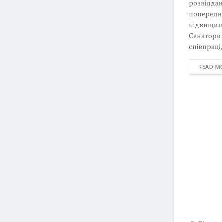
розвідда
попередні
підвищило
Сенатори
співпраці,
READ M