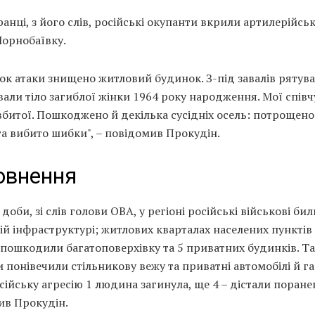
анці, з його слів, російські окупанти вкрили артилерійсь
Чорнобаївку.
ок атаки знищено житловий будинок. З-під завалів рятув
али тіло загиблої жінки 1964 року народження. Мої співч
битої. Пошкоджено й декілька сусідніх осель: потрощено
а вибито шибки", – повідомив Прокудін.
овнення
доби, зі слів голови ОВА, у регіоні російські військові бил
ій інфраструктурі; житлових кварталах населених пунктів 
 пошкодили багатоповерхівку та 5 приватних будинків. Т
 понівечили стільникову вежу та приватні автомобілі й га
сійську агресію 1 людина загинула, ще 4 – дістали поране
ив Прокудін.