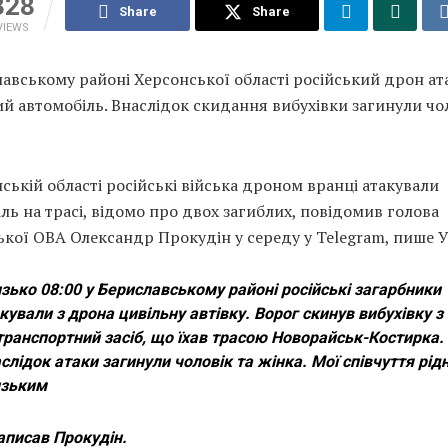
328
Share
Share
VIEWS
авському районі Херсонської області російський дрон ат
й автомобіль. Внаслідок скидання вибухівки загинули чол
ській області російські війська дроном вранці атакували
ль на трасі, відомо про двох загиблих, повідомив голова
кої ОВА Олександр Прокудін у середу у Telegram, пише 
зько 08:00 у Бериславському районі російські загарбники
кували з дрона цивільну автівку. Ворог скинув вибухівку 
транспортний засіб, що їхав трасою Новорайськ-Костирка.
слідок атаки загинули чоловік та жінка. Мої співчуття рід
изьким
аписав Прокудін.