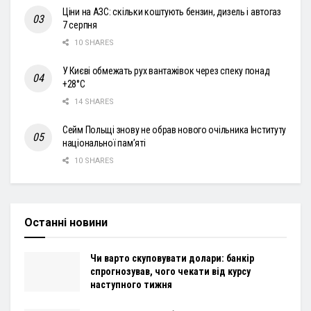
Ціни на АЗС: скільки коштують бензин, дизель і автогаз
7 серпня
10 SHARES
У Києві обмежать рух вантажівок через спеку понад
+28°С
14 SHARES
Сейм Польщі знову не обрав нового очільника Інституту
національної пам’яті
10 SHARES
Останні новини
Чи варто скуповувати долари: банкір
спрогнозував, чого чекати від курсу
наступного тижня