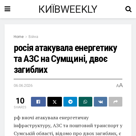
КИЇВWEEKLY
Home
Війна
росія атакувала енергетику
та АЗС на Сумщині, двоє
загиблих
A
06.06.2026
A
10
SHARES
рф вночі атакувала енергетичну
інфраструктуру, АЗС та поштовий транспорт у
Сумській області, відомо про двох загиблих, є