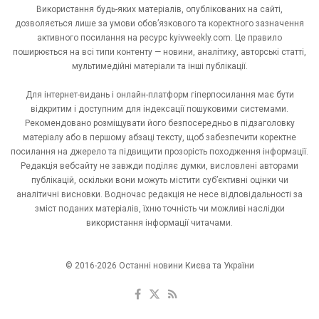
Використання будь-яких матеріалів, опублікованих на сайті,
дозволяється лише за умови обов’язкового та коректного зазначення
активного посилання на ресурс kyivweekly.com. Це правило
поширюється на всі типи контенту — новини, аналітику, авторські статті,
мультимедійні матеріали та інші публікації.
Для інтернет-видань і онлайн-платформ гіперпосилання має бути
відкритим і доступним для індексації пошуковими системами.
Рекомендовано розміщувати його безпосередньо в підзаголовку
матеріалу або в першому абзаці тексту, щоб забезпечити коректне
посилання на джерело та підвищити прозорість походження інформації.
Редакція вебсайту не завжди поділяє думки, висловлені авторами
публікацій, оскільки вони можуть містити суб’єктивні оцінки чи
аналітичні висновки. Водночас редакція не несе відповідальності за
зміст поданих матеріалів, їхню точність чи можливі наслідки
використання інформації читачами.
© 2016-2026 Останні новини Києва та України