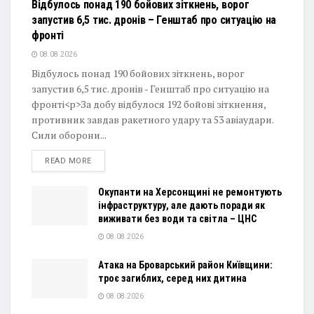
Відбулось понад 190 бойових зіткнень, ворог
запустив 6,5 тис. дронів – Генштаб про ситуацію на
фронті
08.08.2026
Відбулось понад 190 бойових зіткнень, ворог
запустив 6,5 тис. дронів - Генштаб про ситуацію на
фронті<p>За добу відбулося 192 бойові зіткнення,
противник завдав ракетного удару та 53 авіаудари.
Сили оборони...
DETAILS
READ MORE
Окупанти на Херсонщині не ремонтують
інфраструктуру, але дають поради як
виживати без води та світла – ЦНС
08.08.2026
Атака на Броварський район Київщини:
троє загиблих, серед них дитина
08.08.2026