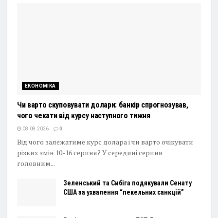
ЕКОНОМІКА
Чи варто скуповувати долари: банкір спрогнозував,
чого чекати від курсу наступного тижня
08.08.2026
0
Від чого залежатиме курс долара і чи варто очікувати
різких змін 10-16 серпня? У середині серпня
головним...
Зеленський та Сибіга подякували Сенату
США за ухвалення “пекельних санкцій”