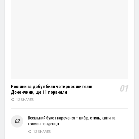
Росіяни за добу вбили чотирьох жителів
Донеччини, ще 11 поранили
12 SHARES
Весільний букет нареченої – вибір, стиль, квіти та
головні тенденції
12 SHARES