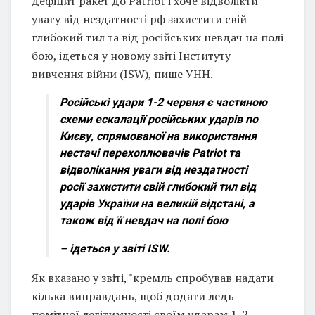
дефіцит ракет до Patriot і хоче відволікти
увагу від нездатності рф захистити свій
глибокий тил та від російських невдач на полі
бою, ідеться у новому звіті Інституту
вивчення війни (ISW), пише УНН.
Російські удари 1-2 червня є частиною
схеми ескалації російських ударів по
Києву, спрямованої на використання
нестачі перехоплювачів Patriot та
відволікання уваги від нездатності
росії захистити свій глибокий тил від
ударів України на великій відстані, а
також від її невдач на полі бою
– ідеться у звіті ISW.
Як вказано у звіті, "кремль спробував надати
кілька виправдань, щоб додати ледь
помітної легітимності своїм ударам 1-2