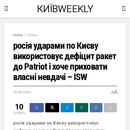
КИЇВWEEKLY
Home
Війна
росія ударами по Києву
використовує дефіцит ракет
до Patriot і хоче приховати
власні невдачі – ISW
A
03.06.2026
A
10
SHARES
росія ударами по Києву використовує