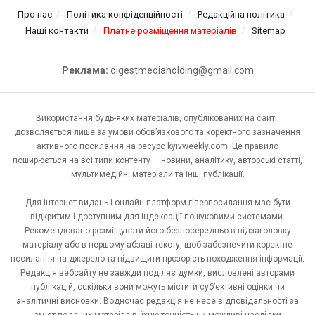
Про нас
Політика конфіденційності
Редакційна політика
Наші контакти
Платне розміщення матеріалів
Sitemap
Реклама:
digestmediaholding@gmail.com
Використання будь-яких матеріалів, опублікованих на сайті,
дозволяється лише за умови обов’язкового та коректного зазначення
активного посилання на ресурс kyivweekly.com. Це правило
поширюється на всі типи контенту — новини, аналітику, авторські статті,
мультимедійні матеріали та інші публікації.
Для інтернет-видань і онлайн-платформ гіперпосилання має бути
відкритим і доступним для індексації пошуковими системами.
Рекомендовано розміщувати його безпосередньо в підзаголовку
матеріалу або в першому абзаці тексту, щоб забезпечити коректне
посилання на джерело та підвищити прозорість походження інформації.
Редакція вебсайту не завжди поділяє думки, висловлені авторами
публікацій, оскільки вони можуть містити суб’єктивні оцінки чи
аналітичні висновки. Водночас редакція не несе відповідальності за