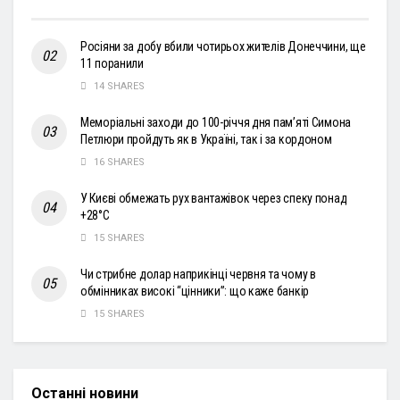
Росіяни за добу вбили чотирьох жителів Донеччини, ще
11 поранили
14 SHARES
Меморіальні заходи до 100-річчя дня пам’яті Симона
Петлюри пройдуть як в Україні, так і за кордоном
16 SHARES
У Києві обмежать рух вантажівок через спеку понад
+28°С
15 SHARES
Чи стрибне долар наприкінці червня та чому в
обмінниках високі “цінники”: що каже банкір
15 SHARES
Останні новини