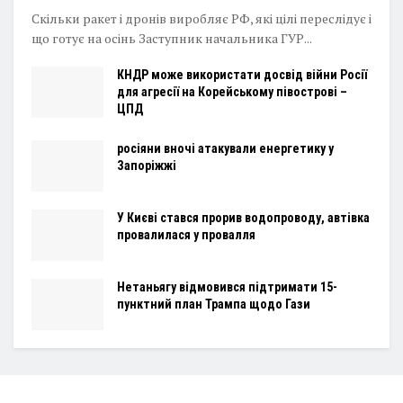
Скільки ракет і дронів виробляє РФ, які цілі переслідує і
що готує на осінь Заступник начальника ГУР...
КНДР може використати досвід війни Росії
для агресії на Корейському півострові –
ЦПД
росіяни вночі атакували енергетику у
Запоріжжі
У Києві стався прорив водопроводу, автівка
провалилася у провалля
Нетаньягу відмовився підтримати 15-
пунктний план Трампа щодо Гази