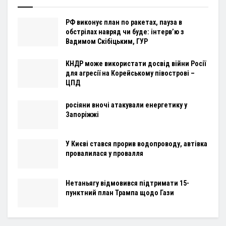
РФ виконує план по ракетах, пауза в
обстрілах навряд чи буде: інтервʼю з
Вадимом Скібіцьким, ГУР
КНДР може використати досвід війни Росії
для агресії на Корейському півострові –
ЦПД
росіяни вночі атакували енергетику у
Запоріжжі
У Києві стався прорив водопроводу, автівка
провалилася у провалля
Нетаньягу відмовився підтримати 15-
пунктний план Трампа щодо Гази