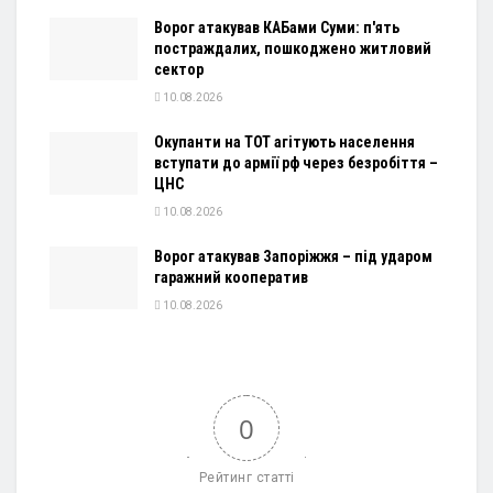
Ворог атакував КАБами Суми: п'ять
постраждалих, пошкоджено житловий
сектор
10.08.2026
Окупанти на ТОТ агітують населення
вступати до армії рф через безробіття –
ЦНС
10.08.2026
Ворог атакував Запоріжжя – під ударом
гаражний кооператив
10.08.2026
0
Рейтинг статті