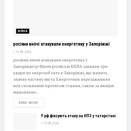
ВІЙНА
росіяни вночі атакували енергетику у Запоріжжі
10.08.2026
росіяни вночі атакували енергетику у
Запоріжжі<p>Вночі російські БПЛА завдали три
удари по енергооб'єкту в Запоріжжі, що живить
значну частину міста. Енергетики перезаживили
всіх споживачів протягом години, також за вихідні
відновлено...
DETAILS
READ MORE
У рф фіксують атаку на НПЗ у татарстані
10.08.2026