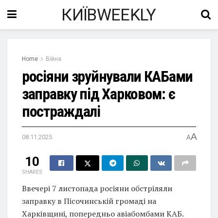
КИЇВWEEKLY
Home
Війна
росіяни зруйнували КАБами
заправку під Харковом: є
постраждалі
A
08.11.2025
A
10
SHARES
Ввечері 7 листопада росіяни обстріляли
заправку в Пісочинській громаді на
Харківщині, попередньо авіабомбами КАБ.