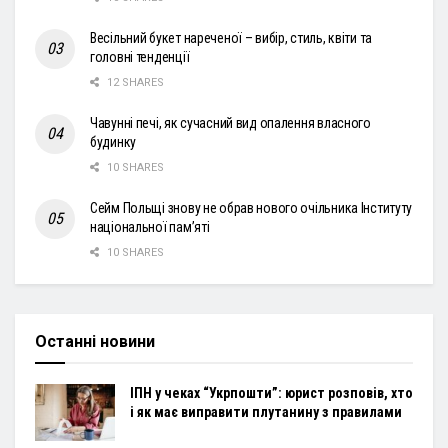
Весільний букет нареченої – вибір, стиль, квіти та
головні тенденції
12 SHARES
Чавунні печі, як сучасний вид опалення власного
будинку
10 SHARES
Сейм Польщі знову не обрав нового очільника Інституту
національної пам’яті
10 SHARES
Останні новини
ІПН у чеках “Укрпошти”: юрист розповів, хто
і як має виправити плутанину з правилами