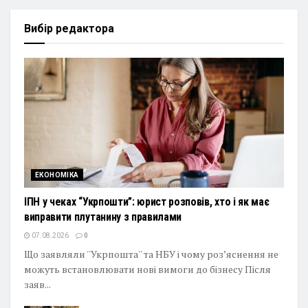
Вибір редактора
ЕКОНОМІКА
ІПН у чеках “Укрпошти”: юрист розповів, хто і як має
виправити плутанину з правилами
07.08.2026
0
Що заявляли ''Укрпошта'' та НБУ і чому роз’яснення не
можуть встановлювати нові вимоги до бізнесу Після
заяв...