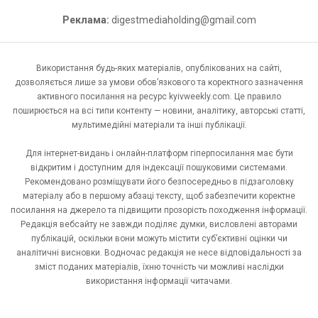
Реклама:
digestmediaholding@gmail.com
Використання будь-яких матеріалів, опублікованих на сайті,
дозволяється лише за умови обов’язкового та коректного зазначення
активного посилання на ресурс kyivweekly.com. Це правило
поширюється на всі типи контенту — новини, аналітику, авторські статті,
мультимедійні матеріали та інші публікації.
Для інтернет-видань і онлайн-платформ гіперпосилання має бути
відкритим і доступним для індексації пошуковими системами.
Рекомендовано розміщувати його безпосередньо в підзаголовку
матеріалу або в першому абзаці тексту, щоб забезпечити коректне
посилання на джерело та підвищити прозорість походження інформації.
Редакція вебсайту не завжди поділяє думки, висловлені авторами
публікацій, оскільки вони можуть містити суб’єктивні оцінки чи
аналітичні висновки. Водночас редакція не несе відповідальності за
зміст поданих матеріалів, їхню точність чи можливі наслідки
використання інформації читачами.