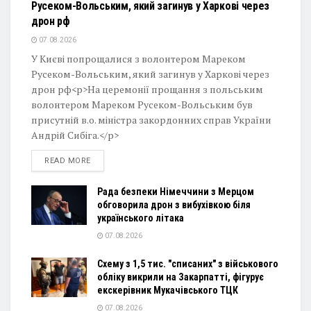
Русеком-Вольським, який загинув у Харкові через
дрон рф
07.08.2026
У Києві попрощалися з волонтером Мареком
Русеком-Вольським, який загинув у Харкові через
дрон рф<p>На церемонії прощання з польським
волонтером Мареком Русеком-Вольським був
присутній в.о. міністра закордонних справ України
Андрій Сибіга.</p>
DETAILS
READ MORE
Рада безпеки Німеччини з Мерцом
обговорила дрон з вибухівкою біля
українського літака
07.08.2026
Схему з 1,5 тис. "списаних" з військового
обліку викрили на Закарпатті, фігурує
екскерівник Мукачівського ТЦК
07.08.2026