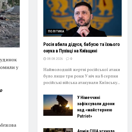
ПОЛІТИКА
Росія вбила дідуся, бабусю та їхнього
онука в Пухівці на Київщині
будинок
08.08.2026
0
домили у
Наймолодшій жертві російської атаки
було лише три роки У ніч на 8 серпня
російські війська атакували Київську...
ю
У Німеччині
зафіксували дрони
над «майстернею
Patriot»
 Межова
Армія США усунула