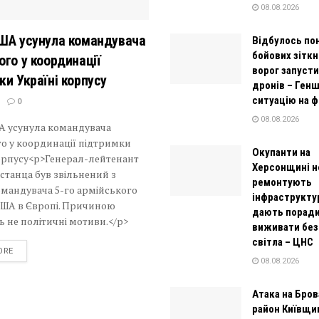
08.08.2026
ША усунула командувача
Відбулось по
бойових зіткн
ого у координації
ворог запусти
ки Україні корпусу
дронів – Ген
ситуацію на ф
0
08.08.2026
А усунула командувача
о у координації підтримки
Окупанти на
корпусу<p>Генерал-лейтенант
Херсонщині н
станца був звільнений з
ремонтують
мандувача 5-го армійського
інфраструктур
США в Європі. Причиною
дають поради
 не політичні мотиви.</p>
виживати без
світла – ЦНС
DETAILS
ORE
08.08.2026
Атака на Бро
район Київщи