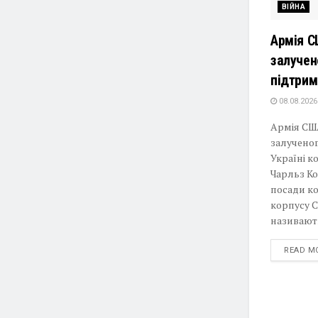
ВІЙНА
Армія С
залучен
підтрим
08.08.2026
Армія СШ
залученог
Україні 
Чарльз Ко
посади ко
корпусу 
називають
READ M