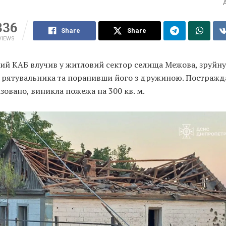
336
Share
Share
VIEWS
кий КАБ влучив у житловий сектор селища Межова, зруйн
 рятувальника та поранивши його з дружиною. Постражд
ізовано, виникла пожежа на 300 кв. м.