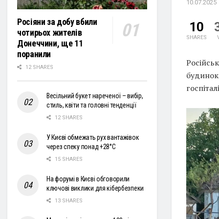
10.07.2025
Росіяни за добу вбили
10
чотирьох жителів
SHARES
Донеччини, ще 11
поранили
Російсь
12 SHARES
будинок
госпітал
Весільний букет нареченої – вибір,
стиль, квіти та головні тенденції
12 SHARES
У Києві обмежать рух вантажівок
через спеку понад +28°С
15 SHARES
На форумі в Києві обговорили
ключові виклики для кібербезпеки
13 SHARES