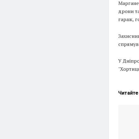
Марганец
дрони та
гараж, г
Захисник
спрямува
У Дніпро
"Хортиця
Читайт