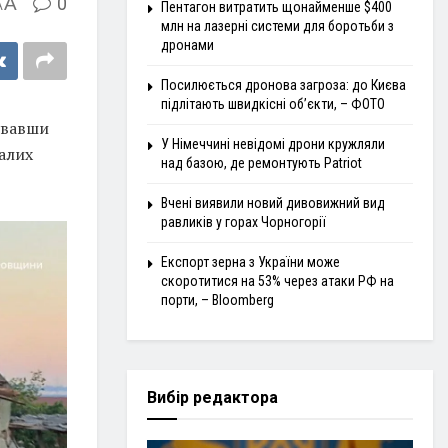
A
0
A
Пентагон витратить щонайменше $400
млн на лазерні системи для боротьби з
дронами
Посилюється дронова загроза: до Києва
підлітають швидкісні об’єкти, – ФОТО
увавши
У Німеччині невідомі дрони кружляли
алих
над базою, де ремонтують Patriot
Вчені виявили новий дивовижний вид
равликів у горах Чорногорії
Експорт зерна з України може
скоротитися на 53% через атаки РФ на
порти, – Bloomberg
Вибір редактора