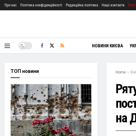
Про нас
Політика конфіденційності
Редакційна політика
Наші контакти
Плат
НОВИНИ КИЄВА
УК
ТОП новини
Home
Ві
Рят
пос
на 