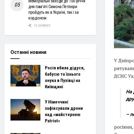
Меморіальні заходи до 100-річчя
дня пам’яті Симона Петлюри
пройдуть як в Україні, так і за
кордоном
15 SHARES
Останні новини
У Дніпро
рятуваль
Росія вбила дідуся,
бабусю та їхнього
ДСНС Ук
онука в Пухівці на
Київщині
На 
дру
У Німеччині
зафіксували дрони
– п
над «майстернею
Patriot»
росіяни