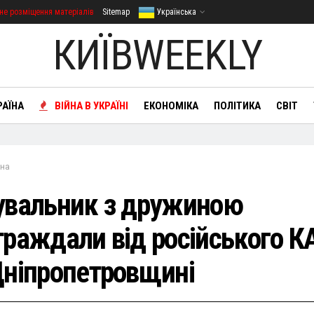
не розміщення матеріалів
Sitemap
Українська
КИЇВWEEKLY
РАЇНА
ВІЙНА В УКРАЇНІ
ЕКОНОМІКА
ПОЛІТИКА
СВІТ
йна
увальник з дружиною
траждали від російського К
Дніпропетровщині