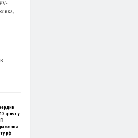
FPV-
хівка,
УВ
вердив
12 цілях у
ії
ураження
оту рф