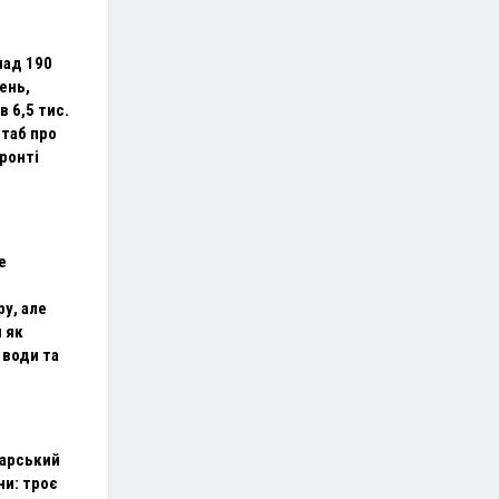
над 190
ень,
в 6,5 тис.
штаб про
ронті
е
у, але
 як
 води та
варський
ни: троє