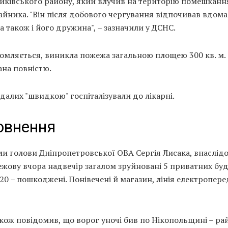
иківського району, який влучив на територію помешканн
йника. "Він після добового чергування відпочивав вдома
 також і його дружина", – зазначили у ДСНС.
омляється, виникла пожежа загальною площею 300 кв. м. 
ана повністю.
алих "швидкою" госпіталізували до лікарні.
овнення
и голови Дніпропетровської ОВА Сергія Лисака, внаслідо
жову вчора надвечір загалом зруйновані 5 приватних буд
20 – пошкоджені. Понівечені й магазин, лінія електропере
кож повідомив, що ворог уночі бив по Нікопольщині – ра