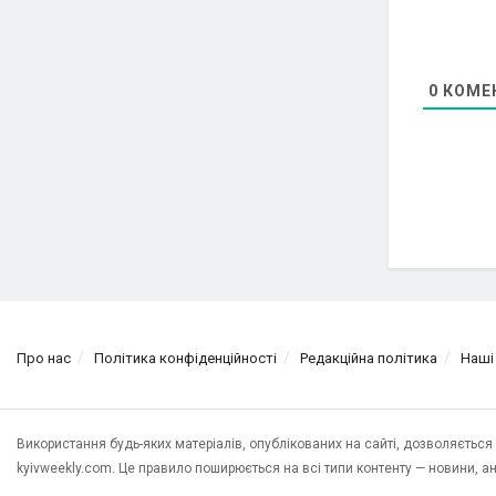
0
КОМЕ
Про нас
Політика конфіденційності
Редакційна політика
Наші
Використання будь-яких матеріалів, опублікованих на сайті, дозволяєтьс
kyivweekly.com. Це правило поширюється на всі типи контенту — новини, анал