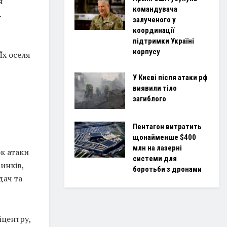
я
командувача
.
залученого у
координації
підтримки Україні
корпусу
Їх оселя
У Києві після атаки рф
виявили тіло
загиблого
Пентагон витратить
щонайменше $400
млн на лазерні
к атаки
системи для
инків,
боротьби з дронами
дач та
йцентру,