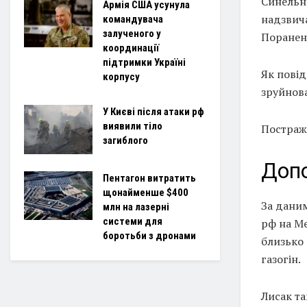
Синельн
Армія США усунула
надзвича
командувача
залученого у
Поранена
координації
підтримки Україні
Як повід
корпусу
зруйнов
У Києві після атаки рф
виявили тіло
Постражд
загиблого
Доп
Пентагон витратить
щонайменше $400
За даним
млн на лазерні
системи для
рф на Ме
боротьби з дронами
близько 
газогін.
Лисак та