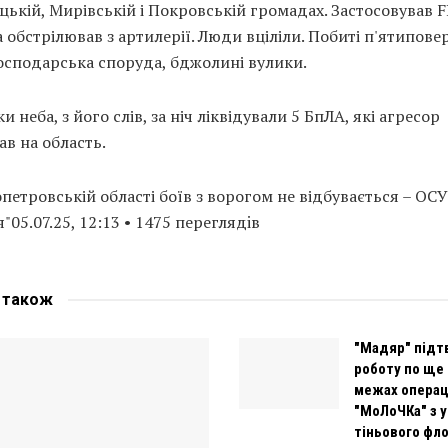
ькій, Мирівській і Покровській громадах. Застосовував 
 обстрілював з артилерії. Люди вціліли. Побиті п'ятиповер
осподарська споруда, бджолині вулики.
и неба, з його слів, за ніч ліквідували 5 БпЛА, які агресор
в на область.
петровській області боїв з ворогом не відбувається – ОС
"05.07.25, 12:13 • 1475 переглядiв
е
також
"Мадяр" підт
роботу по ще 
межах операц
"МоЛоЧКа" з 
тіньового фл