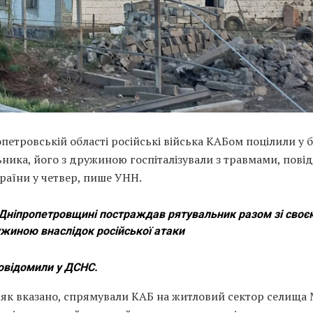
петровській області російські війська КАБом поцілили у 
ника, його з дружиною госпіталізували з травмами, пові
раїни у четвер, пише УНН.
Дніпропетровщині постраждав рятувальник разом зі своє
жиною внаслідок російської атаки
овідомили у ДСНС.
, як вказано, спрямували КАБ на житловий сектор селища