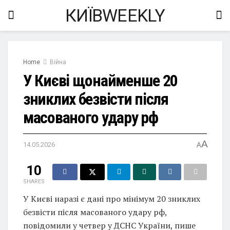
КИЇВWEEKLY
Home
Війна
У Києві щонайменше 20
зниклих безвісти після
масованого удару рф
A
14.05.2026
A
10
SHARES
У Києві наразі є дані про мінімум 20 зниклих
безвісти після масованого удару рф,
повідомили у четвер у ДСНС України, пише