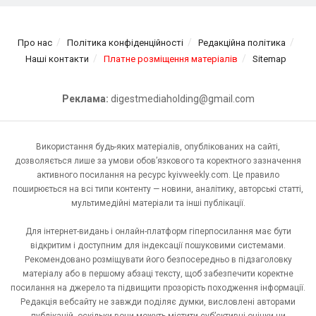
Про нас
Політика конфіденційності
Редакційна політика
Наші контакти
Платне розміщення матеріалів
Sitemap
Реклама:
digestmediaholding@gmail.com
Використання будь-яких матеріалів, опублікованих на сайті,
дозволяється лише за умови обов’язкового та коректного зазначення
активного посилання на ресурс kyivweekly.com. Це правило
поширюється на всі типи контенту — новини, аналітику, авторські статті,
мультимедійні матеріали та інші публікації.
Для інтернет-видань і онлайн-платформ гіперпосилання має бути
відкритим і доступним для індексації пошуковими системами.
Рекомендовано розміщувати його безпосередньо в підзаголовку
матеріалу або в першому абзаці тексту, щоб забезпечити коректне
посилання на джерело та підвищити прозорість походження інформації.
Редакція вебсайту не завжди поділяє думки, висловлені авторами
публікацій, оскільки вони можуть містити суб’єктивні оцінки чи