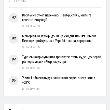
13 SHARES
Весільний букет нареченої – вибір, стиль, квіти та
головні тенденції
13 SHARES
Меморіальні заходи до 100-річчя дня пам’яті Симона
Петлюри пройдуть як в Україні, так і за кордоном
15 SHARES
Туреччина призупинила транзит частини суден до портів
рф через атаки в Чорному морі
10 SHARES
У Києві обмежать рух вантажівок через спеку понад
+28°С
15 SHARES