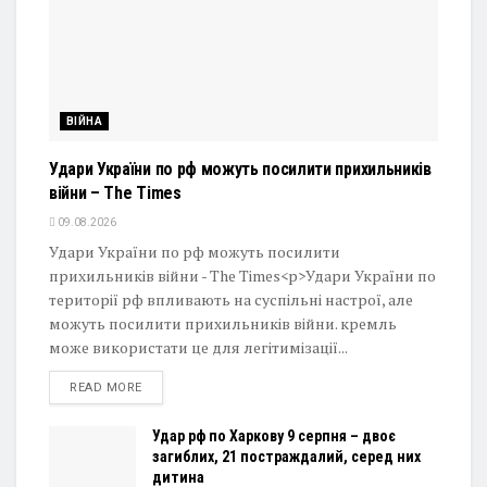
ВІЙНА
Удари України по рф можуть посилити прихильників
війни – The Times
09.08.2026
Удари України по рф можуть посилити
прихильників війни - The Times<p>Удари України по
території рф впливають на суспільні настрої, але
можуть посилити прихильників війни. кремль
може використати це для легітимізації...
DETAILS
READ MORE
Удар рф по Харкову 9 серпня – двоє
загиблих, 21 постраждалий, серед них
дитина