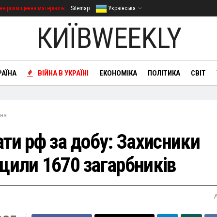
не розміщення матеріалів
Sitemap
Українська
КИЇВWEEKLY
РАЇНА
ВІЙНА В УКРАЇНІ
ЕКОНОМІКА
ПОЛІТИКА
СВІТ
йна
ати рф за добу: Захисники
щили 1670 загарбників