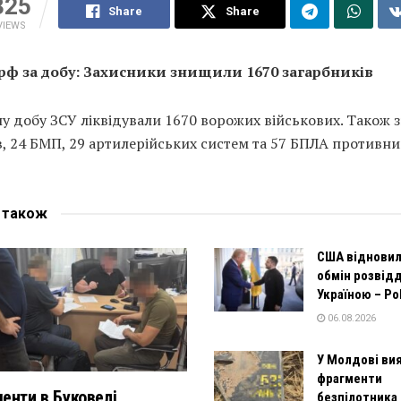
325
Share
Share
VIEWS
рф за добу: Захисники знищили 1670 загарбників
у добу ЗСУ ліквідували 1670 ворожих військових. Також
в, 24 БМП, 29 артилерійських систем та 57 БПЛА противни
е
також
США відновил
обмін розвід
Україною – Pol
06.08.2026
У Молдові ви
фрагменти
енти в Буковелі,
безпілотника