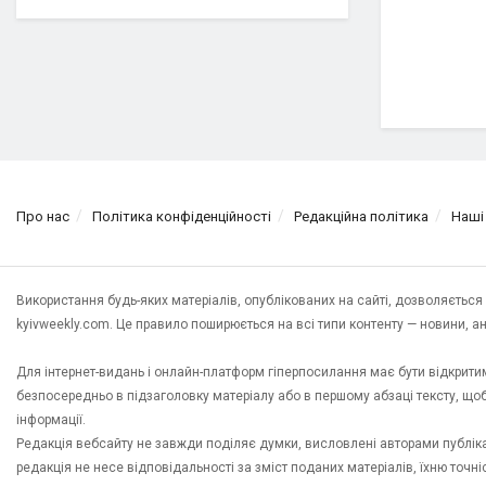
Про нас
Політика конфіденційності
Редакційна політика
Наші
Використання будь-яких матеріалів, опублікованих на сайті, дозволяєтьс
kyivweekly.com. Це правило поширюється на всі типи контенту — новини, анал
Для інтернет-видань і онлайн-платформ гіперпосилання має бути відкрит
безпосередньо в підзаголовку матеріалу або в першому абзаці тексту, щ
інформації.
Редакція вебсайту не завжди поділяє думки, висловлені авторами публікац
редакція не несе відповідальності за зміст поданих матеріалів, їхню точн