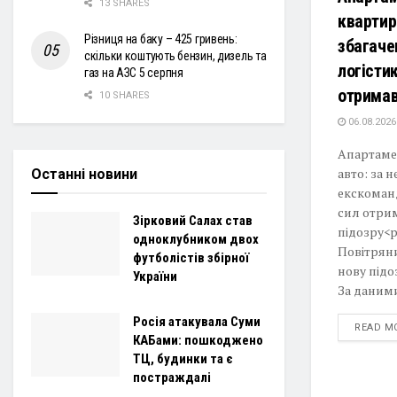
13 SHARES
квартир
Різниця на баку – 425 гривень:
збагаче
скільки коштують бензин, дизель та
логісти
газ на АЗС 5 серпня
отримав
10 SHARES
06.08.2026
Апартамен
авто: за 
Останні новини
екскоман
сил отри
Зірковий Салах став
підозру<
одноклубником двох
Повітрян
футболістів збірної
нову підо
України
За даними 
Росія атакувала Суми
READ M
КАБами: пошкоджено
ТЦ, будинки та є
постраждалі