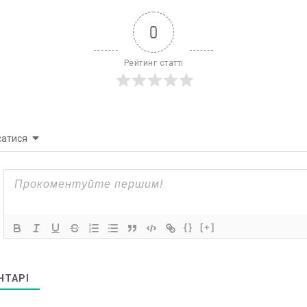
0
Рейтинг статті
сатися
{}
[+]
НТАРІ