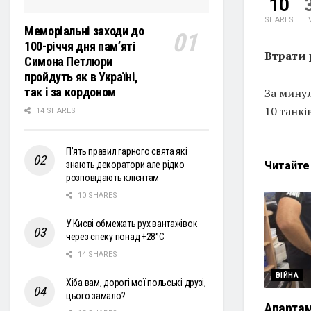
10
SHARES
Меморіальні заходи до
100-річчя дня пам’яті
Втрати 
Симона Петлюри
пройдуть як в Україні,
так і за кордоном
За минул
10 танкі
14 SHARES
П’ять правил гарного свята які
Читайт
знають декоратори але рідко
розповідають клієнтам
10 SHARES
У Києві обмежать рух вантажівок
через спеку понад +28°С
14 SHARES
ВІЙНА
Хіба вам, дорогі мої польські друзі,
цього замало?
Апартам