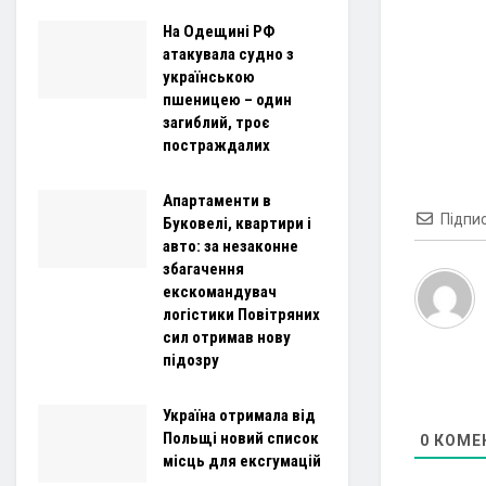
На Одещині РФ
атакувала судно з
українською
пшеницею – один
загиблий, троє
постраждалих
Апартаменти в
Підпи
Буковелі, квартири і
авто: за незаконне
збагачення
екскомандувач
логістики Повітряних
сил отримав нову
підозру
Україна отримала від
Польщі новий список
0
КОМЕ
місць для ексгумацій