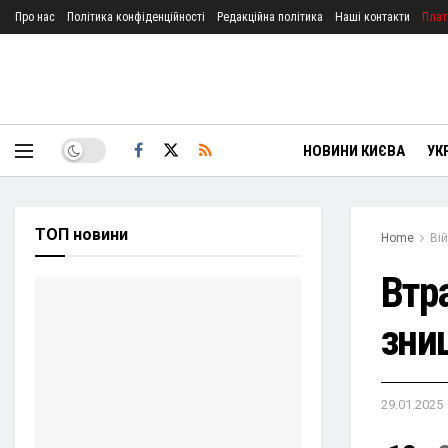
Про нас
Політика конфіденційності
Редакційна політика
Наші контакти
Плат
НОВИНИ КИЄВА
УК
ТОП новини
Home
Ві
Втр
зни
29.01.2025