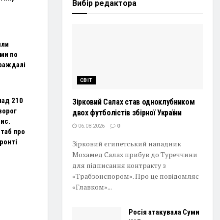
Вибір редактора
или
ми по
траждалі
СВІТ
над 210
Зірковий Салах став одноклубником
ворог
двох футболістів збірної України
тис.
06.08.2026
0
штаб про
ронті
Зірковий єгипетський нападник
Мохамед Салах прибув до Туреччини
для підписання контракту з
«Трабзонспором». Про це повідомляє
«Главком»...
Росія атакувала Суми