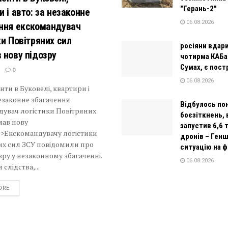
"Герань-2"
и і авто: за незаконне
06.08.2026
ння екскомандувач
ки Повітряних сил
росіяни вдар
 нову підозру
чотирма КАБа
Сумах, є пос
0
06.08.2026
ти в Буковелі, квартири і
незаконне збагачення
Відбулось по
дувач логістики Повітряних
боєзіткнень, 
мав нову
запустив 6,6 
p>Екскомандувачу логістики
дронів – Ген
их сил ЗСУ повідомили про
ситуацію на ф
зру у незаконному збагаченні.
06.08.2026
слідства,...
DETAILS
ORE