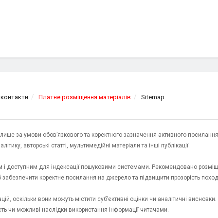
 контакти
Платне розміщення матеріалів
Sitemap
я лише за умови обов’язкового та коректного зазначення активного посилання
ітику, авторські статті, мультимедійні матеріали та інші публікації.
им і доступним для індексації пошуковими системами. Рекомендовано розміщ
об забезпечити коректне посилання на джерело та підвищити прозорість пох
ій, оскільки вони можуть містити суб’єктивні оцінки чи аналітичні висновки
ість чи можливі наслідки використання інформації читачами.