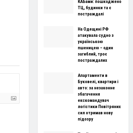
КАБами: пошкоджено
ТЦ, будинки та є
постраждалі
На Одещині РФ
атакувала судно з
українською
пшеницею – один
загиблий, троє
постраждалих
Апартаменти в
Буковелі, квартири і
авто: за незаконне
збагачення
екскомандувач
логістики Повітряних
сил отримав нову
підозру