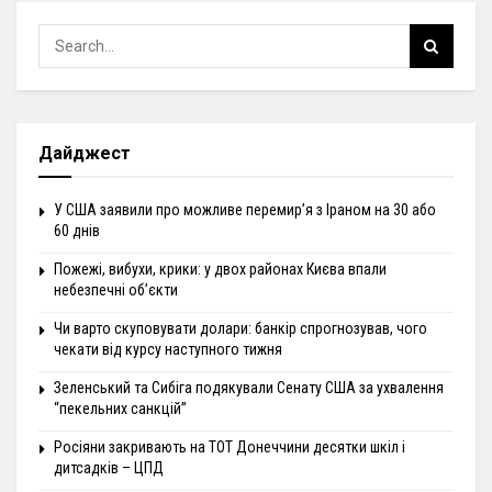
Дайджест
У США заявили про можливе перемир’я з Іраном на 30 або
60 днів
Пожежі, вибухи, крики: у двох районах Києва впали
небезпечні об’єкти
Чи варто скуповувати долари: банкір спрогнозував, чого
чекати від курсу наступного тижня
Зеленський та Сибіга подякували Сенату США за ухвалення
“пекельних санкцій”
Росіяни закривають на ТОТ Донеччини десятки шкіл і
дитсадків – ЦПД