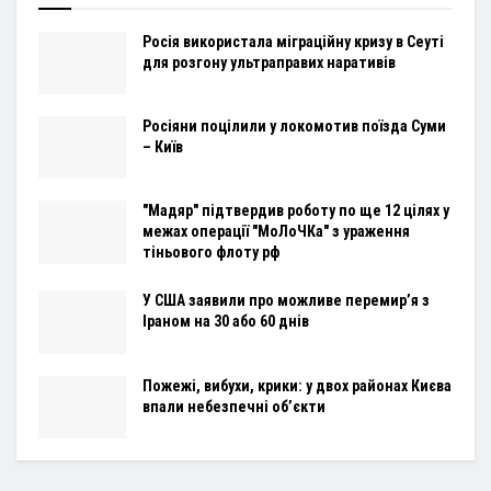
Росія використала міграційну кризу в Сеуті
для розгону ультраправих наративів
Росіяни поцілили у локомотив поїзда Суми
– Київ
"Мадяр" підтвердив роботу по ще 12 цілях у
межах операції "МоЛоЧКа" з ураження
тіньового флоту рф
У США заявили про можливе перемир’я з
Іраном на 30 або 60 днів
Пожежі, вибухи, крики: у двох районах Києва
впали небезпечні об’єкти