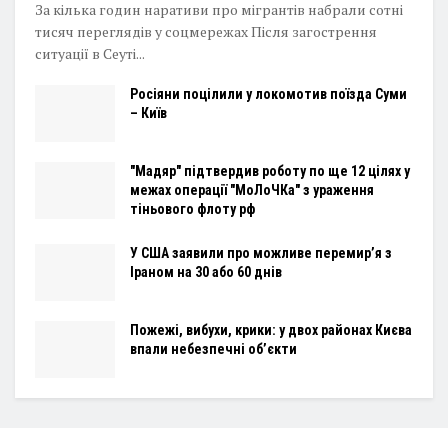
За кілька годин наративи про мігрантів набрали сотні
тисяч переглядів у соцмережах Після загострення
ситуації в Сеуті...
Росіяни поцілили у локомотив поїзда Суми
– Київ
"Мадяр" підтвердив роботу по ще 12 цілях у
межах операції "МоЛоЧКа" з ураження
тіньового флоту рф
У США заявили про можливе перемир’я з
Іраном на 30 або 60 днів
Пожежі, вибухи, крики: у двох районах Києва
впали небезпечні об’єкти