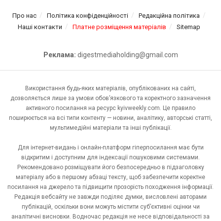
Про нас
Політика конфіденційності
Редакційна політика
Наші контакти
Платне розміщення матеріалів
Sitemap
Реклама:
digestmediaholding@gmail.com
Використання будь-яких матеріалів, опублікованих на сайті,
дозволяється лише за умови обов’язкового та коректного зазначення
активного посилання на ресурс kyivweekly.com. Це правило
поширюється на всі типи контенту — новини, аналітику, авторські статті,
мультимедійні матеріали та інші публікації.
Для інтернет-видань і онлайн-платформ гіперпосилання має бути
відкритим і доступним для індексації пошуковими системами.
Рекомендовано розміщувати його безпосередньо в підзаголовку
матеріалу або в першому абзаці тексту, щоб забезпечити коректне
посилання на джерело та підвищити прозорість походження інформації.
Редакція вебсайту не завжди поділяє думки, висловлені авторами
публікацій, оскільки вони можуть містити суб’єктивні оцінки чи
аналітичні висновки. Водночас редакція не несе відповідальності за