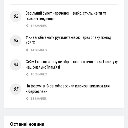
Весільний букет нареченої – вибір, стиль, квіти та
головні тенденції
12 SHARES
У Києві обмежать рух вантажівок через спеку понад
+28°С
14 SHARES
Сейм Польщі знову не обрав нового очільника Інституту
національної пам’яті
10 SHARES
На форумі в Києві обговорили ключові виклики для
кібербезпеки
13 SHARES
Останні новини