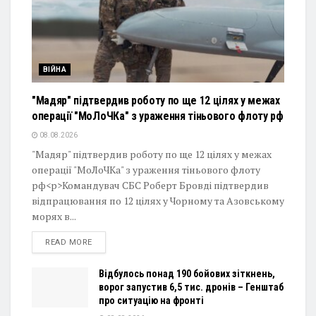
ВІЙНА
"Мадяр" підтвердив роботу по ще 12 цілях у межах
операції "МоЛоЧКа" з ураження тіньового флоту рф
08.08.2026
"Мадяр" підтвердив роботу по ще 12 цілях у межах
операції "МоЛоЧКа" з ураження тіньового флоту
рф<p>Командувач СБС Роберт Бровді підтвердив
відпрацювання по 12 цілях у Чорному та Азовському
морях в...
DETAILS
READ MORE
Відбулось понад 190 бойових зіткнень,
ворог запустив 6,5 тис. дронів – Генштаб
про ситуацію на фронті