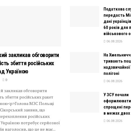
Податкова сл
передасть Мі
дані українців
60 років для 
військового о
06.08.2026
кий закликав обговорити
На Хмельничч
тривають пош
сть збиття російських
надзвичайної 
ад Україною
полігоні
0
06.08.2026
ий закликав обговорити
У ЗСУ почали
ь збиття російських ракет
оформлювати
їною<p>Голова МЗС Польщі
спрощені пе
Сікорський заявив, що
в межах двох
перехоплення російських
06.08.2026
 Україною потребує серйозної
Він наголосив, що це не має...