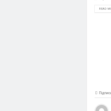
READ M
Підпис