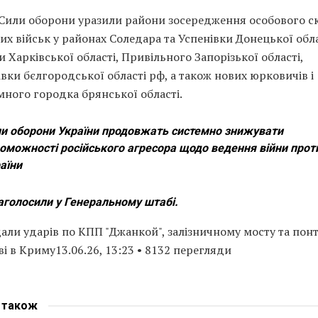
Сили оборони уразили райони зосередження особового с
их військ у районах Соледара та Успенівки Донецької обла
и Харківської області, Привільного Запорізької області,
вки бєлгородської області рф, а також нових юрковичів і
ного городка брянської області.
и оборони України продовжать системно знижувати
оможності російського агресора щодо ведення війни прот
аїни
аголосили у Генеральному штабі.
али ударів по КПП "Джанкой", залізничному мосту та пон
і в Криму13.06.26, 13:23 • 8132 перегляди
е
також