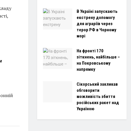
кладу
В Україні запускають
сті,
екстрену допомогу
для аграріїв через
терор РФ в Чорному
морі
На фронті 170
зіткнень, найбільше –
и
на Покровському
напрямку
Сікорський закликав
обговорити
тонній
можливість збиття
російських ракет над
Україною