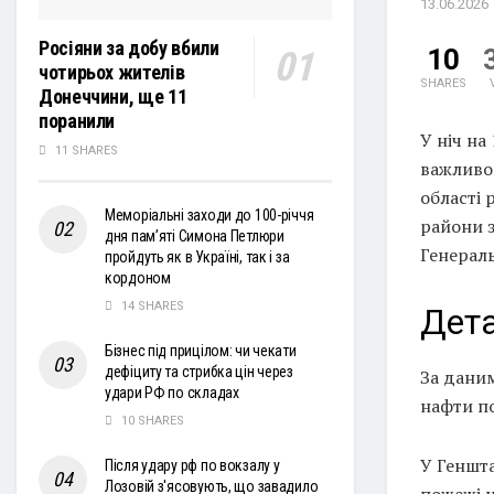
13.06.2026
Росіяни за добу вбили
10
чотирьох жителів
SHARES
Донеччини, ще 11
поранили
У ніч на
11 SHARES
важливо
області 
Меморіальні заходи до 100-річчя
райони 
дня пам’яті Симона Петлюри
Генерал
пройдуть як в Україні, так і за
кордоном
14 SHARES
Дета
Бізнес під прицілом: чи чекати
дефіциту та стрибка цін через
За даним
удари РФ по складах
нафти по
10 SHARES
У Геншта
Після удару рф по вокзалу у
Лозовій з'ясовують, що завадило