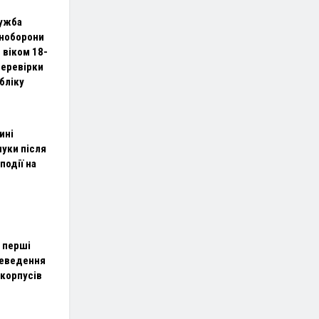
ужба
ноборони
 віком 18-
перевірки
бліку
ині
уки після
події на
 перші
реведення
 корпусів