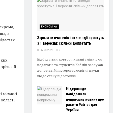
окрема,
ЕКОНОМІКА
ща, а
Зарплати вчителів і стипендії зростуть
бластях
з 1 вересня: скільки доплатять
06.08.2026
0
Відбудуться довгоочікувані зміни для
ьких
педагогів та студентів Кабмін заслухав
орізькій
доповідь Міністерства освіти і науки
щодо стану підготовки...
Нідерланди
 області
повідомили
неприємну новину про
 області
ракети Patriot для
України