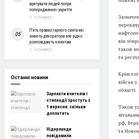
пожежі н
врятувати людей попри
попередження і укриття
Зазначен
10 SHARES
перекач
П’ять правил гарного свята які
нафтопе
знають декоратори але рідко
він збир
розповідають клієнтам
також ни
10 SHARES
та респу
Крім тог
Останні новини
військ у
області.
Зарплати вчителів і
стипендії зростуть з
Також уд
1 вересня: скільки
доплатять
літальн
рф, Верх
Нідерланди
та Новом
повідомили