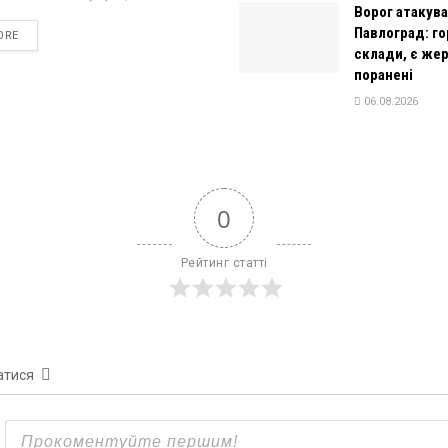
Ворог атакув
Павлоград: г
DETAILS
ORE
склади, є жер
поранені
06.08.2026
0
Рейтинг статті
атися