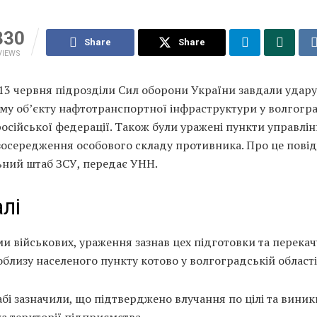
330
Share
Share
VIEWS
 13 червня підрозділи Сил оборони України завдали удару
му об’єкту нафтотранспортної інфраструктури у волгогр
російської федерації. Також були уражені пункти управлін
зосередження особового складу противника. Про це пові
ьний штаб ЗСУ, передає УНН.
лі
и військових, ураження зазнав цех підготовки та перека
близу населеного пункту котово у волгоградській області
бі зазначили, що підтверджено влучання по цілі та вини