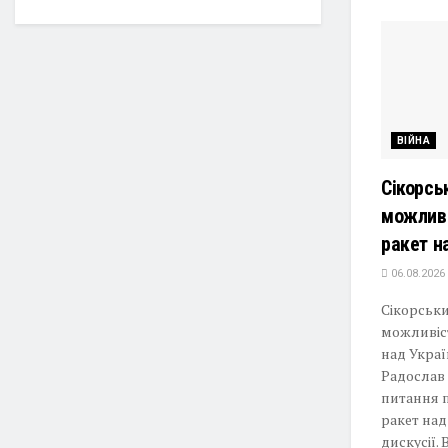
ВІЙНА
Сікорсь
можливі
ракет н
06.08.2026
Сікорськ
можливіст
над Укра
Радослав 
питання 
ракет над
дискусії. 