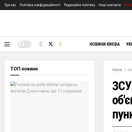
Про нас
Політика конфіденційності
Редакційна політика
Наші контакти
Плат
НОВИНИ КИЄВА
УК
ТОП новини
Home
Ві
ЗСУ
об'є
пун