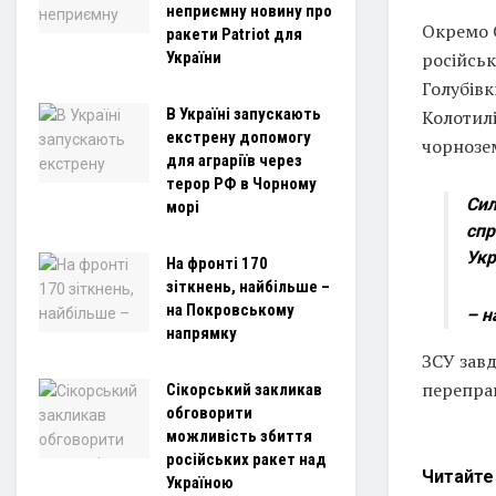
неприємну новину про
Окремо 
ракети Patriot для
України
російськ
Голубівк
В Україні запускають
Колотилі
екстрену допомогу
чорнозем
для аграріїв через
терор РФ в Чорному
Сил
морі
спр
Укр
На фронті 170
зіткнень, найбільше –
на Покровському
– н
напрямку
ЗСУ завд
переправ
Сікорський закликав
обговорити
можливість збиття
російських ракет над
Читайт
Україною