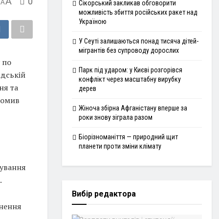
A
0
A
Сікорський закликав обговорити
можливість збиття російських ракет над
Україною
У Сеуті залишаються понад тисяча дітей-
мігрантів без супроводу дорослих
 по
Парк під ударом: у Києві розгорівся
адській
конфлікт через масштабну вирубку
ня та
дерев
домив
Жіноча збірна Афганістану вперше за
роки знову зіграла разом
Біорізноманіття — природний щит
планети проти зміни клімату
чування
.
Вибір редактора
кнення