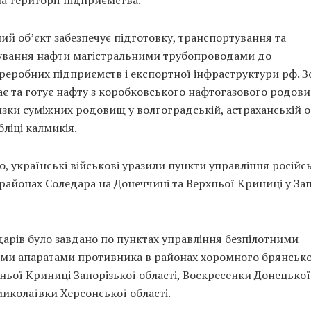
а території підприємства.
ий об’єкт забезпечує підготовку, транспортування та
ування нафти магістральними трубопроводами до
реробних підприємств і експортної інфраструктури рф. З
ає та готує нафту з коробковського нафтогазового родови
зки суміжних родовищ у волгоградській, астраханській о
бліці калмикія.
о, українські військові уразили пункти управління російс
 районах Соледара на Донеччині та Верхньої Криниці у Зап
арів було завдано по пунктах управління безпілотними
ими апаратами противника в районах хоромного брянської
ньої Криниці Запорізької області, Воскресенки Донецької
иколаївки Херсонської області.