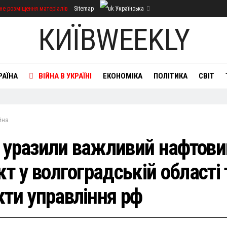
не розміщення матеріалів
Sitemap
Українська
КИЇВWEEKLY
РАЇНА
ВІЙНА В УКРАЇНІ
ЕКОНОМІКА
ПОЛІТИКА
СВІТ
йна
 уразили важливий нафтови
кт у волгоградській області 
кти управління рф